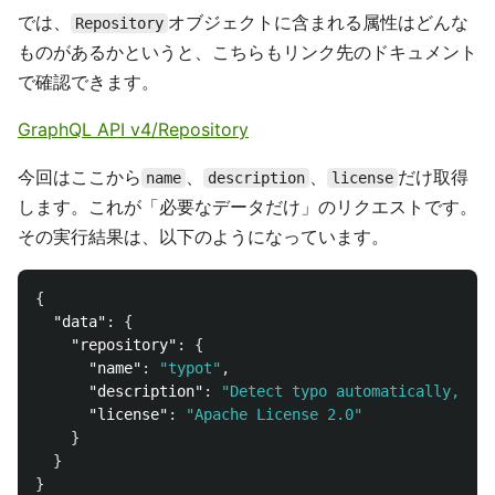
では、
オブジェクトに含まれる属性はどんな
Repository
ものがあるかというと、こちらもリンク先のドキュメント
で確認できます。
GraphQL API v4/Repository
今回はここから
、
、
だけ取得
name
description
license
します。これが「必要なデータだけ」のリクエストです。
その実行結果は、以下のようになっています。
{
"data"
:
{
"repository"
:
{
"name"
:
"typot"
,
"description"
:
"Detect typo automatically, Ad
"license"
:
"Apache License 2.0"
}
}
}