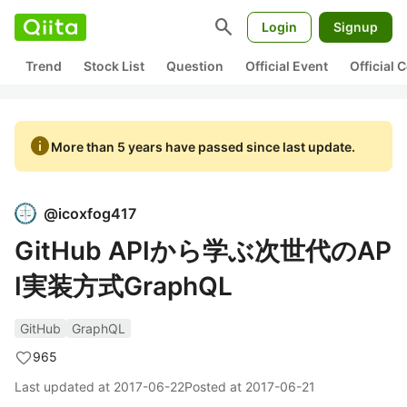
search
Login
Signup
Trend
Stock List
Question
Official Event
Official
info
More than 5 years have passed since last update.
@
icoxfog417
GitHub APIから学ぶ次世代のAP
I実装方式GraphQL
GitHub
GraphQL
965
Last updated at
2017-06-22
Posted at
2017-06-21