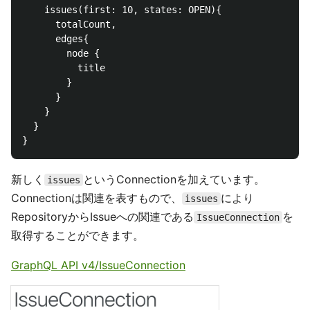
    issues(first: 10, states: OPEN){

      totalCount,

      edges{

        node {

          title

        }

      }

    }

  }

新しく
というConnectionを加えています。
issues
Connectionは関連を表すもので、
により
issues
RepositoryからIssueへの関連である
を
IssueConnection
取得することができます。
GraphQL API v4/IssueConnection