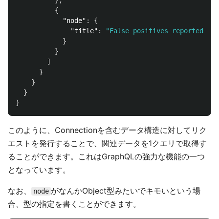
},
{
"node"
:
{
"title"
:
"False positives reported"
}
}
]
}
}
}
}
このように、Connectionを含むデータ構造に対してリク
エストを発行することで、関連データを1クエリで取得す
ることができます。これはGraphQLの強力な機能の一つ
となっています。
なお、
がなんかObject型みたいでキモいという場
node
合、型の指定を書くことができます。