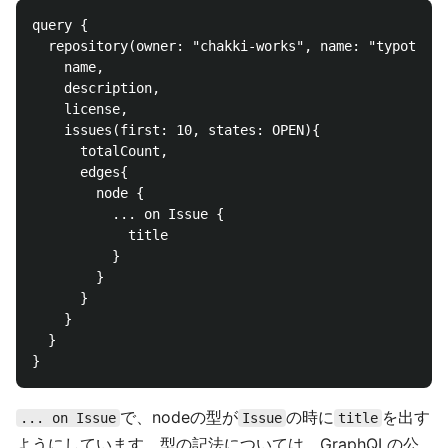
query { 

  repository(owner: "chakki-works", name: "typot") {
    name,

    description,

    license,

    issues(first: 10, states: OPEN){

      totalCount,

      edges{

        node {

          ... on Issue {

            title

    	  }

        }

      }

    }

  }

で、nodeの型が
の時に
を出す
... on Issue
Issue
title
ようにしています。型の記法については、GraphQLの公