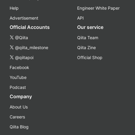
Help
Engineer White Paper
Advertisement
API
Official Accounts
Our service
@Qiita
Qiita Team
@qiita_milestone
Qiita Zine
@qiitapoi
Official Shop
Facebook
YouTube
Podcast
Company
About Us
Careers
Qiita Blog