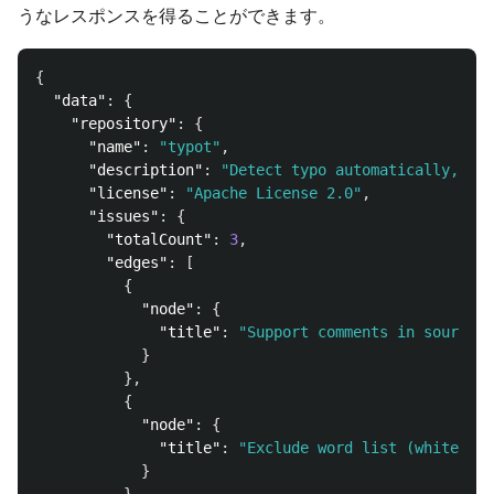
うなレスポンスを得ることができます。
{
"data"
:
{
"repository"
:
{
"name"
:
"typot"
,
"description"
:
"Detect typo automatically, Ad
"license"
:
"Apache License 2.0"
,
"issues"
:
{
"totalCount"
:
3
,
"edges"
:
[
{
"node"
:
{
"title"
:
"Support comments in source c
}
},
{
"node"
:
{
"title"
:
"Exclude word list (white lis
}