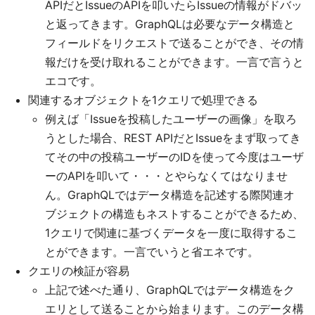
APIだとIssueのAPIを叩いたらIssueの情報がドバッ
と返ってきます。GraphQLは必要なデータ構造と
フィールドをリクエストで送ることができ、その情
報だけを受け取れることができます。一言で言うと
エコです。
関連するオブジェクトを1クエリで処理できる
例えば「Issueを投稿したユーザーの画像」を取ろ
うとした場合、REST APIだとIssueをまず取ってき
てその中の投稿ユーザーのIDを使って今度はユーザ
ーのAPIを叩いて・・・とやらなくてはなりませ
ん。GraphQLではデータ構造を記述する際関連オ
ブジェクトの構造もネストすることができるため、
1クエリで関連に基づくデータを一度に取得するこ
とができます。一言でいうと省エネです。
クエリの検証が容易
上記で述べた通り、GraphQLではデータ構造をク
エリとして送ることから始まります。このデータ構