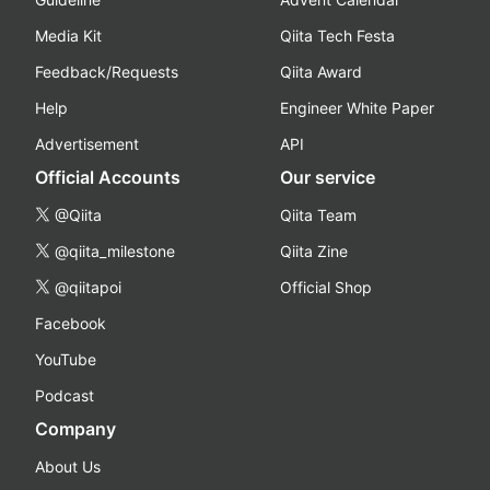
Media Kit
Qiita Tech Festa
Feedback/Requests
Qiita Award
Help
Engineer White Paper
Advertisement
API
Official Accounts
Our service
@Qiita
Qiita Team
@qiita_milestone
Qiita Zine
@qiitapoi
Official Shop
Facebook
YouTube
Podcast
Company
About Us