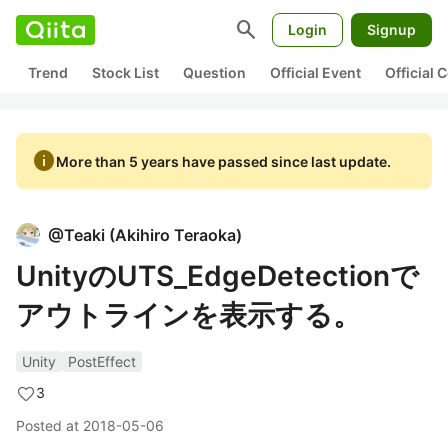
search
Login
Signup
Trend
Stock List
Question
Official Event
Official
info
More than 5 years have passed since last update.
@
Teaki
(
Akihiro Teraoka
)
UnityのUTS_EdgeDetectionで
アウトラインを表示する。
Unity
PostEffect
3
Posted at
2018-05-06