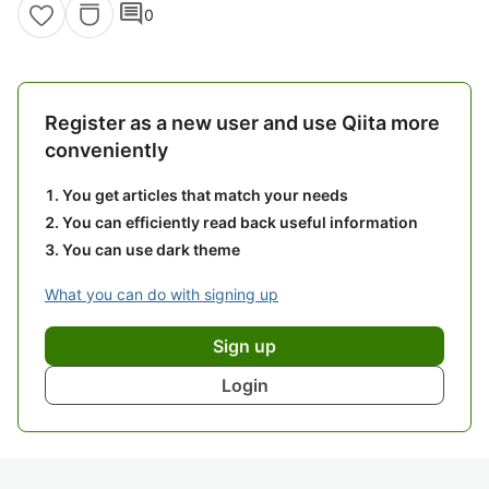
comment
0
Register as a new user and use Qiita more
conveniently
You get articles that match your needs
You can efficiently read back useful information
You can use dark theme
What you can do with signing up
Sign up
Login