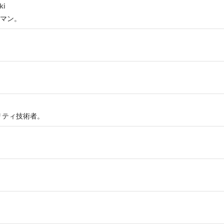
ki
マン。
リティ技術者。