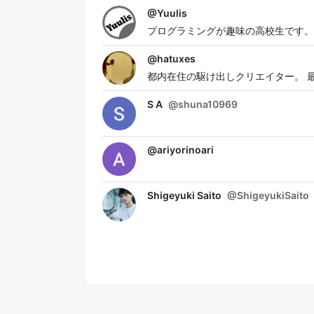
@
Yuulis
プログラミングが趣味の高校生です。最
@
hatuxes
都内在住の駆け出しクリエイター。 
S A
@
shuna10969
@
ariyorinoari
Shigeyuki Saito
@
ShigeyukiSaito