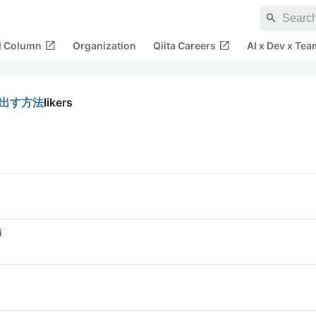
search
open_in_new
open_in_new
al Column
Organization
Qiita Careers
AI x Dev x Tea
き出す方法
likers
i