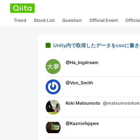
Trend
Stock List
Question
Official Event
Offici
Unity内で取得したデータをcsvに書
@
Ha_bigdream
@
Von_Smith
Koki Matsumoto
@
matsumotokok
@
Kaznixfejqwe