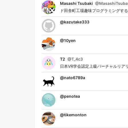
Masashi Tsubaki
@
MasashiTsuba
ド田舎町工場趣味プログラミングする
@
kazutake333
@
10yen
T2
@
T_4c3
日本VR学会認定上級バーチャルリア
@
nato6789a
@
penotea
@
tikemonton