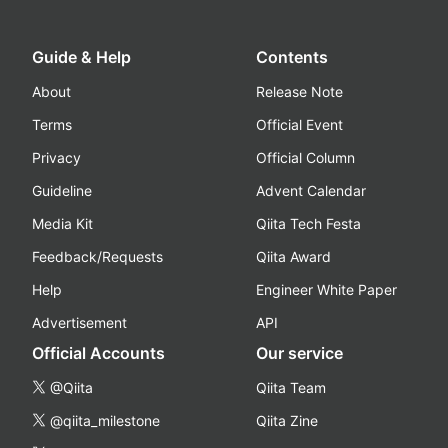
Guide & Help
Contents
About
Release Note
Terms
Official Event
Privacy
Official Column
Guideline
Advent Calendar
Media Kit
Qiita Tech Festa
Feedback/Requests
Qiita Award
Help
Engineer White Paper
Advertisement
API
Official Accounts
Our service
@Qiita
Qiita Team
@qiita_milestone
Qiita Zine