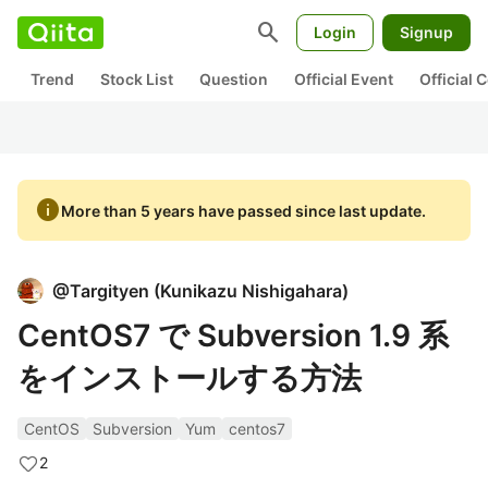
search
Login
Signup
Trend
Stock List
Question
Official Event
Official
info
More than 5 years have passed since last update.
@
Targityen
(
Kunikazu Nishigahara
)
CentOS7 で Subversion 1.9 系
をインストールする方法
CentOS
Subversion
Yum
centos7
2