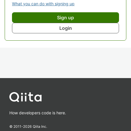
What you can do with signing up
Sign up
Login
How developers code is here.
© 2011-
2026
Qiita Inc.