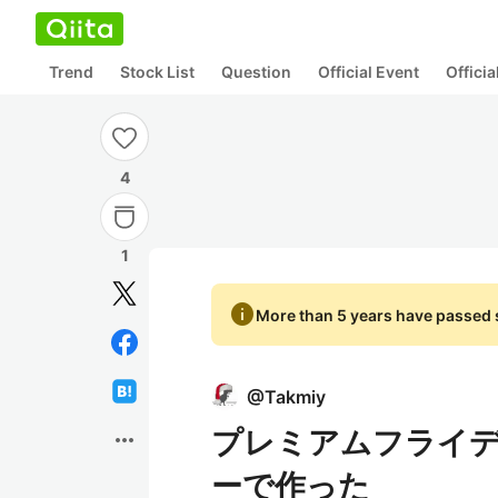
Trend
Stock List
Question
Official Event
Offici
4
1
info
More than 5 years have passed s
@
Takmiy
プレミアムフライ
more_horiz
ーで作った