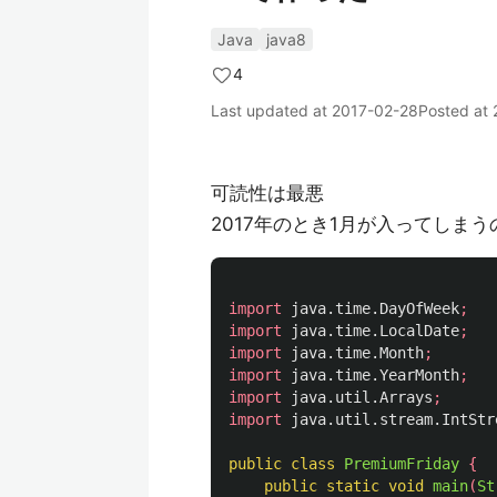
Java
java8
4
Last updated at
2017-02-28
Posted at
可読性は最悪
2017年のとき1月が入ってしま
import
java.time.DayOfWeek
;
import
java.time.LocalDate
;
import
java.time.Month
;
import
java.time.YearMonth
;
import
java.util.Arrays
;
import
java.util.stream.IntStr
public
class
PremiumFriday
{
public
static
void
main
(
St