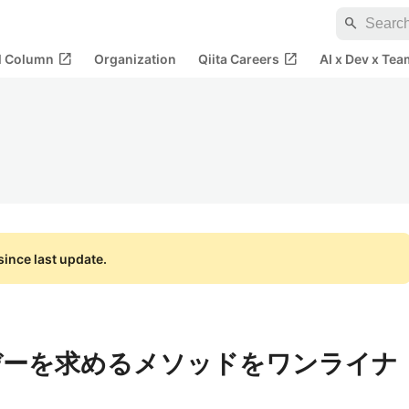
search
open_in_new
open_in_new
al Column
Organization
Qiita Careers
AI x Dev x Tea
ince last update.
デーを求めるメソッドをワンライナ