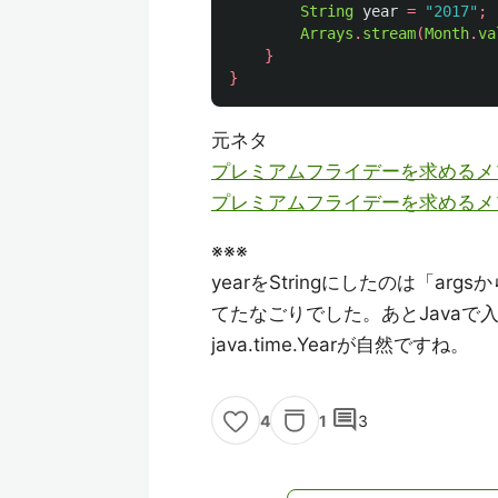
String
year
=
"2017"
;
Arrays
.
stream
(
Month
.
va
}
}
元ネタ
プレミアムフライデーを求めるメ
プレミアムフライデーを求めるメソ
※※※
yearをStringにしたのは「
てたなごりでした。あとJavaで入力
java.time.Yearが自然ですね。
comment
1
3
4