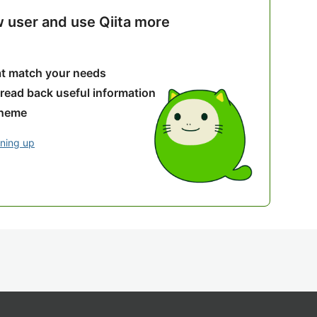
w user and use Qiita more
hat match your needs
 read back useful information
theme
gning up