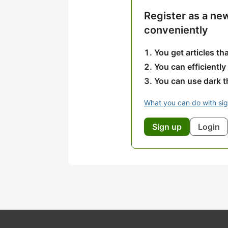
Register as a ne
conveniently
You get articles t
You can efficiently
You can use dark 
What you can do with si
Sign up
Login