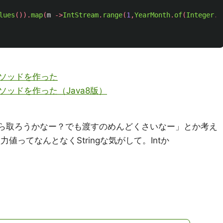
lues
()).
map
(
m
->
IntStream
.
range
(
1
,
YearMonth
.
of
(
Integer
.
p
ソッドを作った
ッドを作った（Java8版）
argsから取ろうかなー？でも渡すのめんどくさいなー」とか考え
値ってなんとなくStringな気がして。Intか