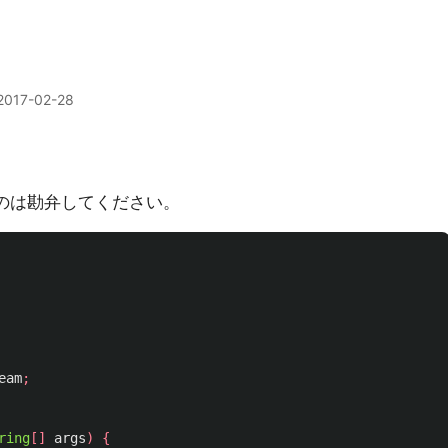
2017-02-28
うのは勘弁してください。
eam
;
ring
[]
args
)
{