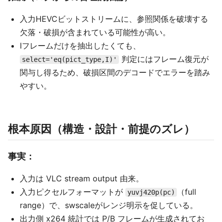
入力HEVCビットストリームに、参照関係を破壊する
欠落・破損が含まれている可能性が高い。
Iフレームだけを抽出したくても、
判定にはフレーム復元が
select='eq(pict_type,I)'
関与し得るため、破損区間のデコードでエラーを踏み
やすい。
根本原因（構造・設計・前提のズレ）
事実：
入力は VLC stream output 由来。
入力ピクセルフォーマットが
（full
yuvj420p(pc)
range）で、swscaleがレンジ明示を促している。
出力側 x264 統計では P/B フレームが生成されてお