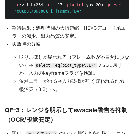
-c
:v libx264 
-crf
 17 
-pix_fmt
 yuv420p 
-preset
 very
"output/output_i_frames.mp4"
期待結果：処理時間の大幅短縮、HEVCデコード系エ
ラーの減少、出力品質の安定。
失敗時の分岐：
取りこぼしが疑われる（フレーム数が不自然に少な
い）→
方式に戻す
select='eq(pict_type\,I)'
か、入力のkeyframeフラグを検証。
依然エラーが出る→入力破損が強く疑われるため、
根治策（8.2）へ。
QF-3：レンジを明示してswscale警告を抑制
（OCR/視覚安定）
狙い：
のレンジ曖昧さを排除し、コン
yuvj420p(pc)