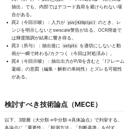
抽出」でも、内部ではデコード負荷を避けられない場
合がある。
罠2（今回示唆）：入力が
のとき、レ
yuvj420p(pc)
ンジを明示しないとswscale警告が出る。OCR用途で
は輝度階調が結果に響き得る。
罠3（所与）：抽出後に
を適切にしないと動
setpts
画が一瞬で終わる/カクつく（今回は対処済み）。
罠4（今回示唆）：抽出出力がP/Bを含むと「Iフレーム
凝縮」の意図（編集・解析の単純性）とズレる可能性
がある。
検討すべき技術論点（MECE）
以下、3階層（大分類→中分類→具体論点）で列挙する。
各論点に「重要性」「観測方法」「判断基準」を付す。