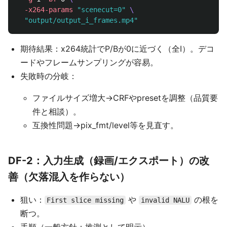
-x264-params
"scenecut=0"
\
"output/output_i_frames.mp4"
期待結果：x264統計でP/Bが0に近づく（全I）。デコ
ードやフレームサンプリングが容易。
失敗時の分岐：
ファイルサイズ増大→CRFやpresetを調整（品質要
件と相談）。
互換性問題→pix_fmt/level等を見直す。
DF-2：入力生成（録画/エクスポート）の改
善（欠落混入を作らない）
狙い：
や
の根を
First slice missing
invalid NALU
断つ。