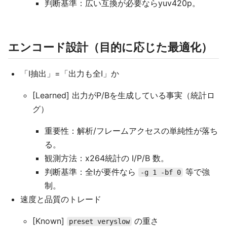
判断基準：広い互換が必要ならyuv420p。
エンコード設計（目的に応じた最適化）
「I抽出」=「出力も全I」か
[Learned] 出力がP/Bを生成している事実（統計ロ
グ）
重要性：解析/フレームアクセスの単純性が落ち
る。
観測方法：x264統計の I/P/B 数。
判断基準：全Iが要件なら
等で強
-g 1 -bf 0
制。
速度と品質のトレード
[Known]
の重さ
preset veryslow