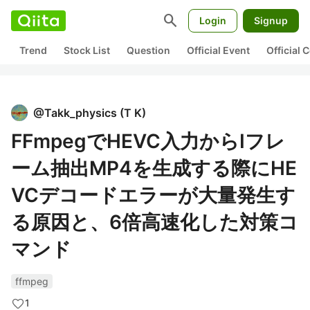
search
Login
Signup
Trend
Stock List
Question
Official Event
Official
@
Takk_physics
(
T K
)
FFmpegでHEVC入力からIフレ
ーム抽出MP4を生成する際にHE
VCデコードエラーが大量発生す
る原因と、6倍高速化した対策コ
マンド
ffmpeg
1