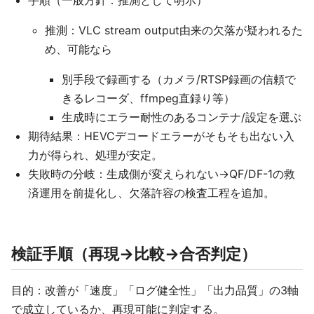
手順（一般方針：推測として明示）
推測：VLC stream output由来の欠落が疑われるた
め、可能なら
別手段で録画する（カメラ/RTSP録画の信頼で
きるレコーダ、ffmpeg直録り等）
生成時にエラー耐性のあるコンテナ/設定を選ぶ
期待結果：HEVCデコードエラーがそもそも出ない入
力が得られ、処理が安定。
失敗時の分岐：生成側が変えられない→QF/DF-1の救
済運用を前提化し、欠落許容の検査工程を追加。
検証手順（再現→比較→合否判定）
目的：改善が「速度」「ログ健全性」「出力品質」の3軸
で成立しているか、再現可能に判定する。