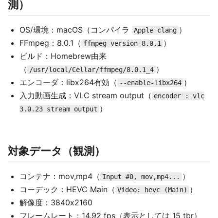
測）
OS/環境：macOS（コンパイラ
）
Apple clang
FFmpeg：8.0.1（
）
ffmpeg version 8.0.1
ビルド：Homebrew由来
（
）
/usr/local/Cellar/ffmpeg/8.0.1_4
エンコーダ：libx264有効（
）
--enable-libx264
入力動画生成：VLC stream output（
encoder : vlc
）
3.0.23 stream output
対象データ（観測）
コンテナ：mov,mp4（
）
Input #0, mov,mp4...
コーデック：HEVC Main（
）
Video: hevc (Main)
解像度：3840x2160
フレームレート：14.92 fps（表示としては 15 tbr）