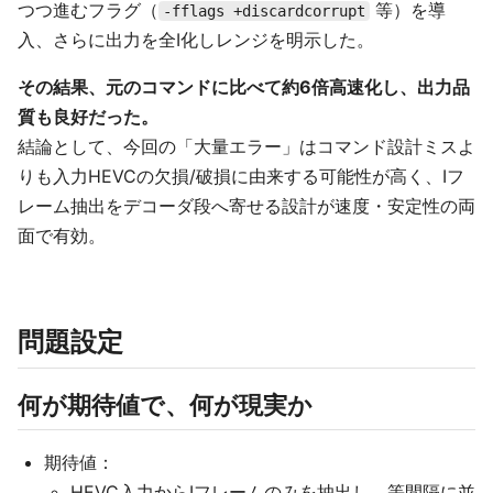
つつ進むフラグ（
等）を導
-fflags +discardcorrupt
入、さらに出力を全I化しレンジを明示した。
その結果、元のコマンドに比べて約6倍高速化し、出力品
質も良好だった。
結論として、今回の「大量エラー」はコマンド設計ミスよ
りも入力HEVCの欠損/破損に由来する可能性が高く、Iフ
レーム抽出をデコーダ段へ寄せる設計が速度・安定性の両
面で有効。
問題設定
何が期待値で、何が現実か
期待値：
HEVC入力からIフレームのみを抽出し、等間隔に並