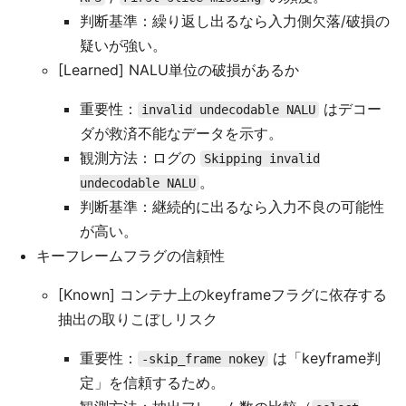
判断基準：繰り返し出るなら入力側欠落/破損の
疑いが強い。
[Learned] NALU単位の破損があるか
重要性：
はデコー
invalid undecodable NALU
ダが救済不能なデータを示す。
観測方法：ログの
Skipping invalid
。
undecodable NALU
判断基準：継続的に出るなら入力不良の可能性
が高い。
キーフレームフラグの信頼性
[Known] コンテナ上のkeyframeフラグに依存する
抽出の取りこぼしリスク
重要性：
は「keyframe判
-skip_frame nokey
定」を信頼するため。