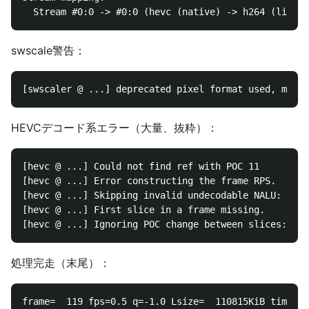
swscale警告：
HEVCデコード系エラー（大量、抜粋）：
[hevc @ ...] Could not find ref with POC 11

[hevc @ ...] Error constructing the frame RPS.

[hevc @ ...] Skipping invalid undecodable NALU: 1

[hevc @ ...] First slice in a frame missing.

処理完走（末尾）：