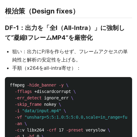
根治策（Design fixes）
DF-1：出力を「全I（All-Intra）」に強制し
て“凝縮IフレームMP4”を厳密化
狙い：出力にP/Bを作らせず、フレームアクセスの単
純性と解析の安定性を上げる。
手順（x264をall-intra寄せ）：
ffmpeg 
-hide_banner
-y
\
-fflags
 +discardcorrupt 
\
-err_detect
 ignore_err 
\
-skip_frame
 nokey 
\
-i
"data/input.mp4"
\
-vf
"unsharp=5:5:1.0:5:5:0.0,scale=in_range=full:o
-an
\
-c
:v libx264 
-crf
 17 
-preset
 veryslow 
\
-g
 1 
-bf
 0 
\