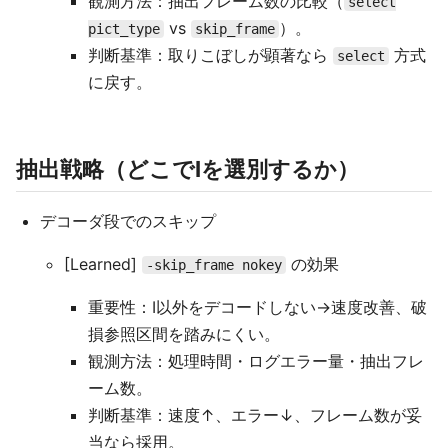
観測方法：抽出フレーム数の比較（
select
vs
）。
pict_type
skip_frame
判断基準：取りこぼしが顕著なら
方式
select
に戻す。
抽出戦略（どこでIを選別するか）
デコーダ段でのスキップ
[Learned]
の効果
-skip_frame nokey
重要性：I以外をデコードしない→速度改善、破
損参照区間を踏みにくい。
観測方法：処理時間・ログエラー量・抽出フレ
ーム数。
判断基準：速度↑、エラー↓、フレーム数が妥
当なら採用。