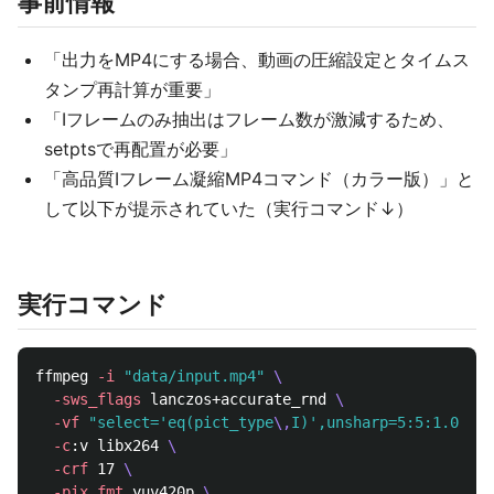
事前情報
「出力をMP4にする場合、動画の圧縮設定とタイムス
タンプ再計算が重要」
「Iフレームのみ抽出はフレーム数が激減するため、
setptsで再配置が必要」
「高品質Iフレーム凝縮MP4コマンド（カラー版）」と
して以下が提示されていた（実行コマンド↓）
実行コマンド
ffmpeg 
-i
"data/input.mp4"
\
-sws_flags
 lanczos+accurate_rnd 
\
-vf
"select='eq(pict_type
\,
I)',unsharp=5:5:1.0:5:5
-c
:v libx264 
\
-crf
 17 
\
-pix_fmt
 yuv420p 
\