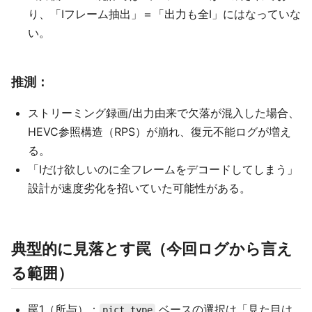
り、「Iフレーム抽出」＝「出力も全I」にはなっていな
い。
推測：
ストリーミング録画/出力由来で欠落が混入した場合、
HEVC参照構造（RPS）が崩れ、復元不能ログが増え
る。
「Iだけ欲しいのに全フレームをデコードしてしまう」
設計が速度劣化を招いていた可能性がある。
典型的に見落とす罠（今回ログから言え
る範囲）
罠1（所与）：
ベースの選択は「見た目は
pict_type