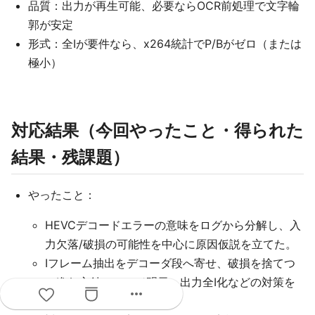
品質：出力が再生可能、必要ならOCR前処理で文字輪
郭が安定
形式：全Iが要件なら、x264統計でP/Bがゼロ（または
極小）
対応結果（今回やったこと・得られた
結果・残課題）
やったこと：
HEVCデコードエラーの意味をログから分解し、入
力欠落/破損の可能性を中心に原因仮説を立てた。
Iフレーム抽出をデコーダ段へ寄せ、破損を捨てつ
つ進む方針、レンジ明示、出力全I化などの対策を
more_horiz
提示した。