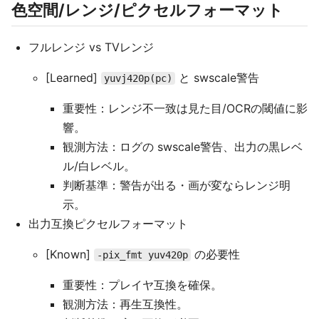
色空間/レンジ/ピクセルフォーマット
フルレンジ vs TVレンジ
[Learned]
と swscale警告
yuvj420p(pc)
重要性：レンジ不一致は見た目/OCRの閾値に影
響。
観測方法：ログの swscale警告、出力の黒レベ
ル/白レベル。
判断基準：警告が出る・画が変ならレンジ明
示。
出力互換ピクセルフォーマット
[Known]
の必要性
-pix_fmt yuv420p
重要性：プレイヤ互換を確保。
観測方法：再生互換性。