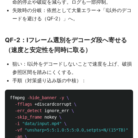
命的停止や破綻を減らす。ログも一部抑制。
失敗時の分岐：依然として大量エラー→「I以外のデコ
ードを避ける（QF-2）」へ。
QF-2：Iフレーム選別をデコーダ段へ寄せる
（速度と安定性を同時に取る）
狙い：I以外をデコードしないことで速度を上げ、破損
参照区間を踏みにくくする。
手順（対策盛り込み版の中核）：
ffmpeg 
-hide_banner
-y
\
-fflags
 +discardcorrupt 
\
-err_detect
 ignore_err 
\
-skip_frame
 nokey 
\
-i
"data/input.mp4"
\
-vf
"unsharp=5:5:1.0:5:5:0.0,setpts=N/(15*TB)"
\
-an
\