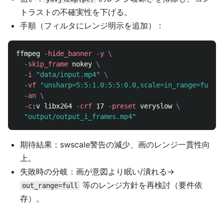
トラストの不確実性を下げる。
手順（フィルタにレンジ明示を追加）：
ffmpeg 
-hide_banner
-y
\
-skip_frame
 nokey 
\
-i
"data/input.mp4"
\
-vf
"unsharp=5:5:1.0:5:5:0.0,scale=in_range=full:o
-an
\
-c
:v libx264 
-crf
 17 
-preset
 veryslow 
\
"output/output_i_frames.mp4"
期待結果：swscale警告の減少、画のレンジ一貫性向
上。
失敗時の分岐：画が意図より眠い/潰れる→
等のレンジ方針を再検討（要件依
out_range=full
存）。