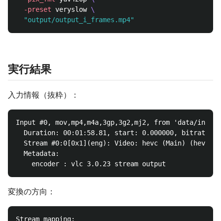
-preset
 veryslow 
\
"output/output_i_frames.mp4"
実行結果
入力情報（抜粋）：
Input #0, mov,mp4,m4a,3gp,3g2,mj2, from 'data/input.
  Duration: 00:01:58.81, start: 0.000000, bitrate: 8
  Stream #0:0[0x1](eng): Video: hevc (Main) (hev1 / 
  Metadata:

変換の方向：
Stream mapping:
