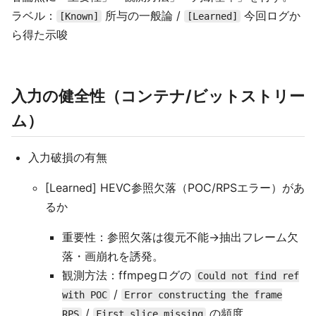
ラベル：
所与の一般論 /
今回ログか
[Known]
[Learned]
ら得た示唆
入力の健全性（コンテナ/ビットストリー
ム）
入力破損の有無
[Learned] HEVC参照欠落（POC/RPSエラー）があ
るか
重要性：参照欠落は復元不能→抽出フレーム欠
落・画崩れを誘発。
観測方法：ffmpegログの
Could not find ref
/
with POC
Error constructing the frame
/
の頻度。
RPS
First slice missing