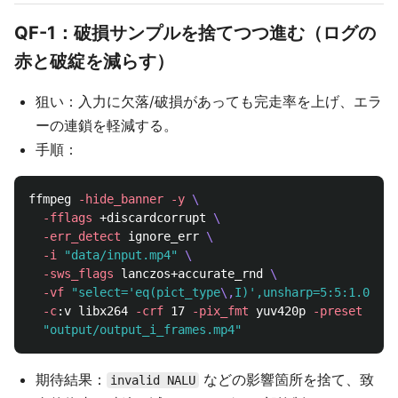
QF-1：破損サンプルを捨てつつ進む（ログの
赤と破綻を減らす）
狙い：入力に欠落/破損があっても完走率を上げ、エラ
ーの連鎖を軽減する。
手順：
ffmpeg 
-hide_banner
-y
\
-fflags
 +discardcorrupt 
\
-err_detect
 ignore_err 
\
-i
"data/input.mp4"
\
-sws_flags
 lanczos+accurate_rnd 
\
-vf
"select='eq(pict_type
\,
I)',unsharp=5:5:1.0:5:5
-c
:v libx264 
-crf
 17 
-pix_fmt
 yuv420p 
-preset
 very
"output/output_i_frames.mp4"
期待結果：
などの影響箇所を捨て、致
invalid NALU