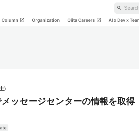
search
open_in_new
open_in_new
al Column
Organization
Qiita Careers
AI x Dev x Tea
士
)
ate でメッセージセンターの情報を取得
ate