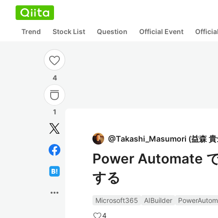
Trend
Stock List
Question
Official Event
Offici
4
1
@
Takashi_Masumori
(
益森 貴
Power Autom
する
more_horiz
Microsoft365
AIBuilder
PowerAutom
4