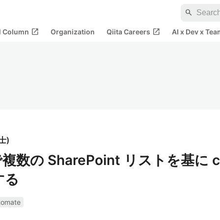
search
open_in_new
open_in_new
al Column
Organization
Qiita Careers
AI x Dev x Tea
士
)
 で複数の SharePoint リストを基に c
する
tomate