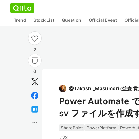
Trend
Stock List
Question
Official Event
Offici
2
0
@
Takashi_Masumori
(
益森 貴
Power Automate
sv ファイルを作成
more_horiz
SharePoint
PowerPlatform
PowerAu
2