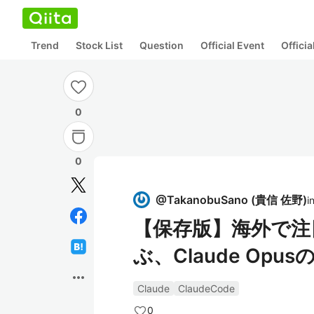
Trend
Stock List
Question
Official Event
Offici
0
0
@
TakanobuSano
(
貴信 佐野
)
i
【保存版】海外で注
ぶ、Claude Op
more_horiz
Claude
ClaudeCode
0