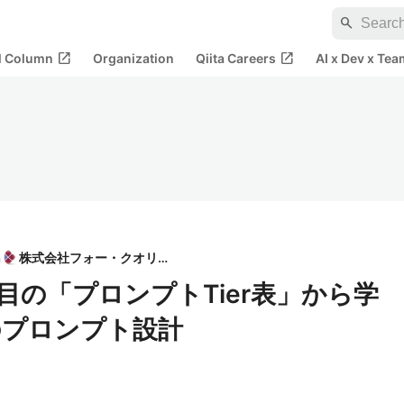
search
open_in_new
open_in_new
al Column
Organization
Qiita Careers
AI x Dev x Tea
n
株式会社フォー・クオリア
目の「プロンプトTier表」から学
usのプロンプト設計