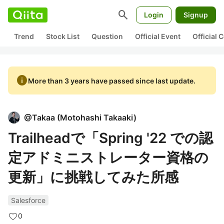
search
Login
Signup
Trend
Stock List
Question
Official Event
Official
info
More than 3 years have passed since last update.
@
Takaa
(
Motohashi Takaaki
)
Trailheadで「Spring '22 での認
定アドミニストレーター資格の
更新」に挑戦してみた所感
Salesforce
0