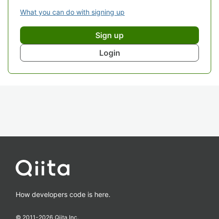
What you can do with signing up
Sign up
Login
How developers code is here.
© 2011-
2026
Qiita Inc.