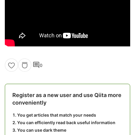
comment
0
Register as a new user and use Qiita more
conveniently
You get articles that match your needs
You can efficiently read back useful information
You can use dark theme