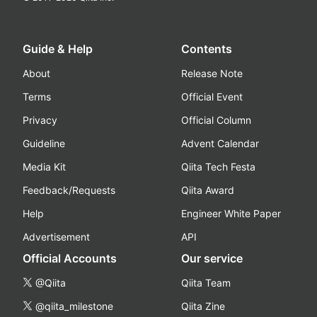
Guide & Help
Contents
About
Release Note
Terms
Official Event
Privacy
Official Column
Guideline
Advent Calendar
Media Kit
Qiita Tech Festa
Feedback/Requests
Qiita Award
Help
Engineer White Paper
Advertisement
API
Official Accounts
Our service
@Qiita
Qiita Team
@qiita_milestone
Qiita Zine