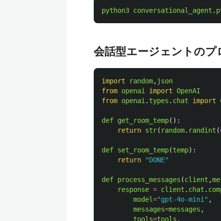
python3
conversational_agent
.
p
会話型エージェントのプ
import
random
,
json
from
openai
import
OpenAI
from
openai
.
types
.
chat
import
def
get_room_temp
():
return
str
(
random
.
randint
(
def
set_room_temp
(
temp
):
return
"
DONE
"
def
process_messages
(
client
,
me
response
=
client
.
chat
.
com
model
=
"
gpt-4o-mini
"
,
messages
=
messages
,
tools
=
tools
,