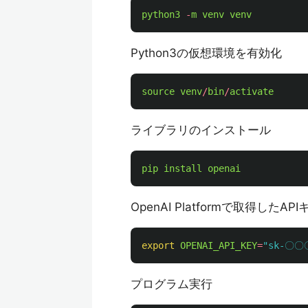
python3
-
m
venv
venv
Python3の仮想環境を有効化
source
venv
/
bin
/
activate
ライブラリのインストール
pip
install
openai
OpenAI Platformで取得したA
export
OPENAI_API_KEY
=
"
sk-〇
プログラム実行