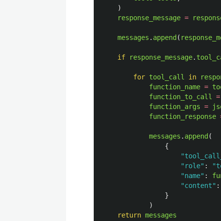
)
response_message
=
respons
messages
.
append
(
response_m
if
response_message
.
tool_c
for
tool_call
in
respo
function_name
=
to
function_to_call
=
function_args
=
js
function_response
messages
.
append
(
{
"
tool_call
"
role
"
:
"
t
"
name
"
:
fu
"
content
"
:
}
)
return
messages