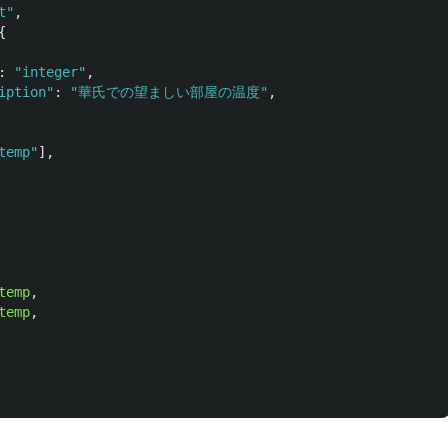
t
"
,
{
:
"
integer
"
,
iption
"
:
"
華氏での望ましい部屋の温度
"
,
temp
"
],
temp
,
temp
,