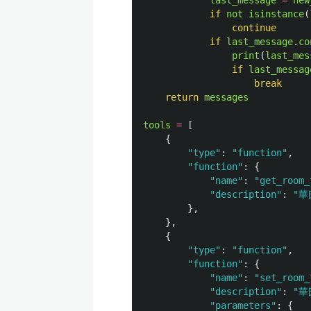
last_message
=
new
if
not
isinstance
(
continue
if
last_message
.
co
print
(
last_mes
if
last_messag
break
return
messages
tools
=
[
{
"
type
"
:
"
function
"
,
"
function
"
:
{
"
name
"
:
"
get_room_
"
description
"
:
"
華
},
},
{
"
type
"
:
"
function
"
,
"
function
"
:
{
"
name
"
:
"
set_room_
"
description
"
:
"
華
"
parameters
"
:
{