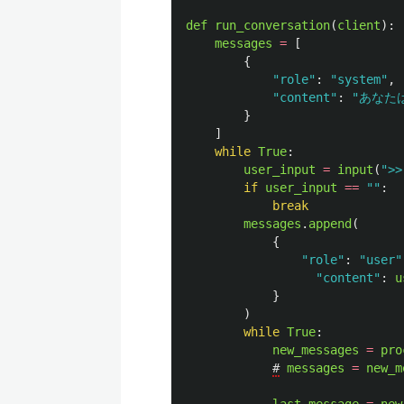
def
run_conversation
(
client
):
messages
=
[
{
"
role
"
:
"
system
"
,
"
content
"
:
"
あなた
}
]
while
True
:
user_input
=
input
(
"
>>
if
user_input
==
""
:
break
messages
.
append
(
{
"
role
"
:
"
user
"
"
content
"
:
u
}
)
while
True
:
new_messages
=
pro
#
messages
=
new_m