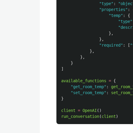
"
type
"
:
"
objec
"
properties
"
:
"
temp
"
:
{
"
type
"
"
descr
},
},
"
required
"
:
[
"
},
},
}
]
available_functions
=
{
"
get_room_temp
"
:
get_room_
"
set_room_temp
"
:
set_room_
}
client
=
OpenAI
()
run_conversation
(
client
)