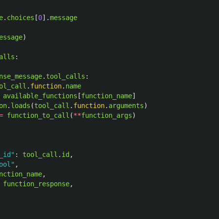
e
.
choices
[
0
].
message
essage
)
alls
:
nse_message
.
tool_calls
:
ol_call
.
function
.
name
available_functions
[
function_name
]
on
.
loads
(
tool_call
.
function
.
arguments
)
=
function_to_call
(
**
function_args
)
_id
"
:
tool_call
.
id
,
ool
"
,
nction_name
,
function_response
,