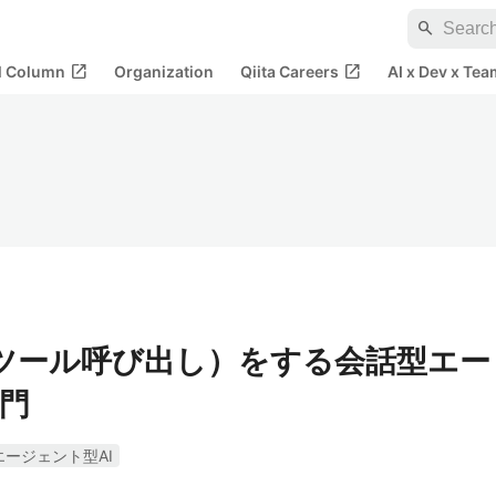
search
open_in_new
open_in_new
al Column
Organization
Qiita Careers
AI x Dev x Tea
ling（ツール呼び出し）をする会話型エー
門
エージェント型AI