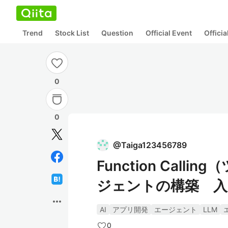
Trend
Stock List
Question
Official Event
Offici
0
0
@
Taiga123456789
Function Cal
ジェントの構築 入
more_horiz
AI
アプリ開発
エージェント
LLM
0