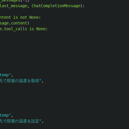
_messages
[
-
1
]
last_message
,
ChatCompletionMessage
):
ntent
is
not
None
:
sage
.
content
)
e
.
tool_calls
is
None
:
temp
"
,
氏で部屋の温度を取得
"
,
temp
"
,
氏で部屋の温度を設定
"
,