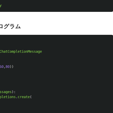
y
ログラム
ChatCompletionMessage
60
,
80
))
ssages
):
pletions
.
create
(