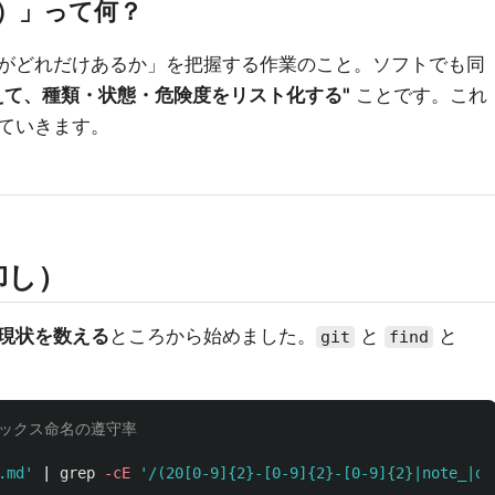
し）」って何？
がどれだけあるか」を把握する作業のこと。ソフトでも同
えて、種類・状態・危険度をリスト化する"
ことです。これ
ていきます。
卸し）
現状を数える
ところから始めました。
と
と
git
find
ィックス命名の遵守率
.md'
 | 
grep
-cE
'/(20[0-9]{2}-[0-9]{2}-[0-9]{2}|note_|qi