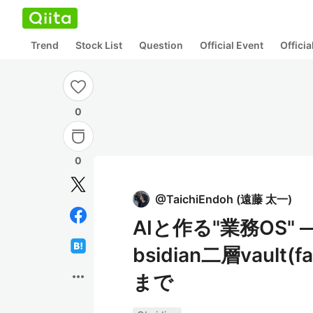
Trend
Stock List
Question
Official Event
Offici
0
0
@
TaichiEndoh
(
遠藤 太一
)
AIと作る"業務OS
bsidian二層vault
more_horiz
まで