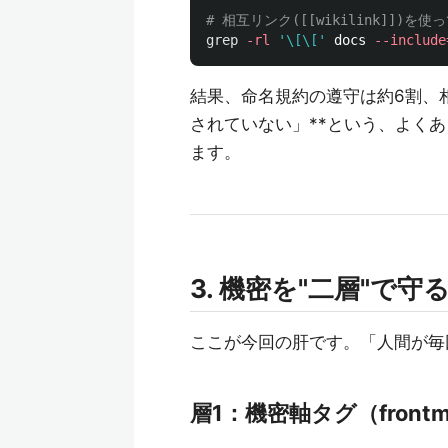
# 相互リンク([[wikilink]]
grep
-rl
'\[\['
 docs 
--include
結果、命名規約の遵守は約6割、
されていない」**という、よく
ます。
3. 機密を"二層"で守
ここが今回の肝です。「人間が毎
層1：機密軸タグ（frontma