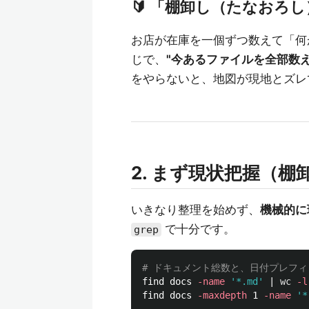
🔰 「棚卸し（たなおろ
お店が在庫を一個ずつ数えて「何
じで、
"今あるファイルを全部数
をやらないと、地図が現地とズレ
2. まず現状把握（棚
いきなり整理を始めず、
機械的に
で十分です。
grep
# ドキュメント総数と、日付プレフ
find docs 
-name
'*.md'
 | 
wc
-l
find docs 
-maxdepth
 1 
-name
'*