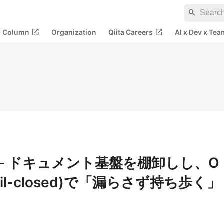
search
open_in_new
open_in_new
al Column
Organization
Qiita Careers
AI x Dev x Tea
" — ドキュメント基盤を棚卸しし、O
(fail-closed)で「漏らさず持ち歩く」