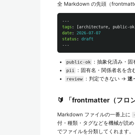
全 Markdown の先頭（frontmat
---
tags
:
[
architecture
,
public-ok
date
:
2026-07-07
status
:
draft
---
：抽象化済み・固有
public-ok
：固有名・関係者名を含む
pii
：判定できない →
迷
review
🔰 「frontmatter
Markdown ファイルの一番上に
付・種類・タグなどを機械が読める
でファイルを分類してくれます。