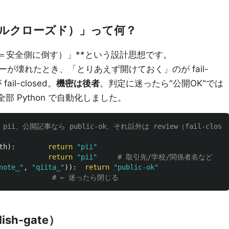
（フェイルクローズド）」って何？
（＝安全側に倒す）」**という設計思想です。
が壊れたとき、「とりあえず開けておく」のが fail-
l-closed。
機密は後者
。判定に迷ったら"公開OK"では
部 Python で自動化しました。
th
):
return
"
pii
"
return
"
pii
"
note_
"
,
"
qiita_
"
)):
return
"
public-ok
"
sh-gate）