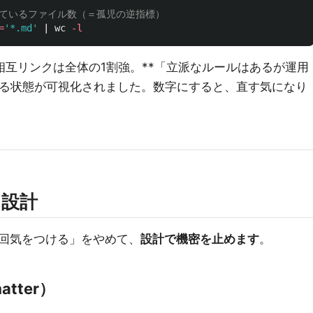
)を使っているファイル数（＝孤児の逆指標）
=
'*.md'
 | 
wc
-l
相互リンクは全体の1割強。**「立派なルールはあるが運用
ある状態が可視化されました。数字にすると、直す気になり
る設計
回気をつける」をやめて、
設計で機密を止めます
。
tter）