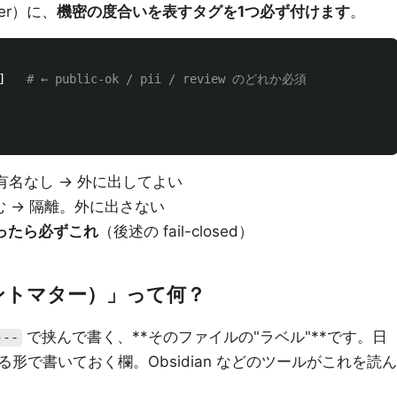
ter）に、
機密の度合いを表すタグを1つ必ず付けます
。
]
# ← public-ok / pii / review のどれか必須
名なし → 外に出してよい
 → 隔離。外に出さない
ったら必ずこれ
（後述の fail-closed）
（フロントマター）」って何？
で挟んで書く、**そのファイルの"ラベル"**です。日
---
形で書いておく欄。Obsidian などのツールがこれを読ん