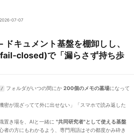
2026-07-07
" — ドキュメント基盤を棚卸しし、
t(fail-closed)で「漏らさず持ち歩
フォルダがいつの間にか
200個のメモの墓場
になって
s/
機密が混ざってて外に出せない」「スマホで読み返した
識置き場を、AIと一緒に
"共同研究者"として使える基盤
心者の方にもわかるよう、専門用語はその都度かみ砕き