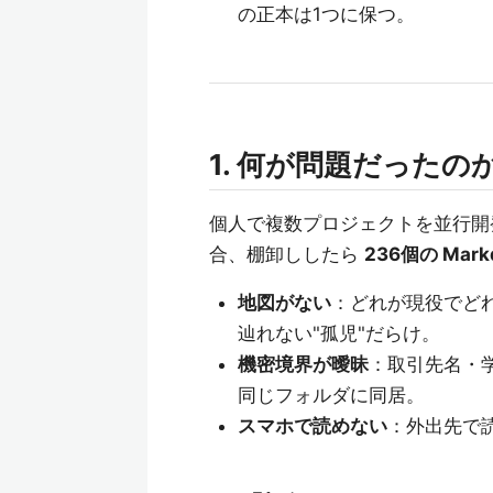
の正本は1つに保つ。
1. 何が問題だったの
個人で複数プロジェクトを並行開
合、棚卸ししたら
236個の Mark
地図がない
：どれが現役でど
辿れない"孤児"だらけ。
機密境界が曖昧
：取引先名・
同じフォルダに同居。
スマホで読めない
：外出先で