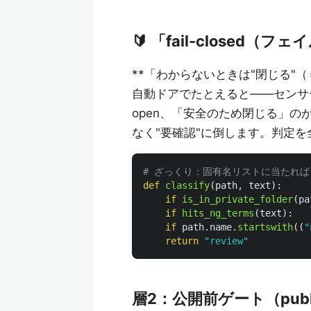
🔰 「fail-closed
**「わからないときは"閉じる"
自動ドアでたとえると——センサー
open、「安全のため閉じる」のが fai
なく"要確認"に倒します。判定を全
def
classify
(
path
,
text
):
if
is_in_private_folder
(
pa
if
hits_ng_terms
(
text
):
if
path
.
name
.
startswith
((
"
return
"
review
"
層2：公開前ゲート（publi