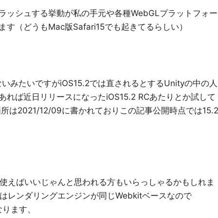
にクラッシュする挙動が私の手元や各種WebGLプラットフォー
（どうもMac版Safari15でも起きてるらしい）
ないみたいですがiOS15.2では直されるとするUnityの中の人
れば近日リリースになったiOS15.2 RCあたりとか試して
は2021/12/09に書かれておりこの記事公開時点では15.
romeを使えばいいじゃんと思われる方もいらっしゃるかもしれま
fariはレンダリングエンジンが同じWebkitベースなので
なります、