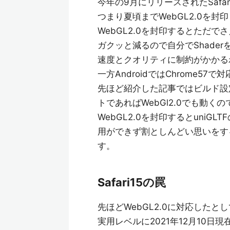
今年の9月にリリースされたSafar
つまり夏頃までWebGL2.0を
WebGL2.0を封印するとただで
ガクッと減るので自分でShade
速度とクオリティに制約がかかる
一方AndroidではChrome
先ほど紹介した記事ではビルド設定でWe
トであればWebGl2.0でも動く
WebGL2.0を封印するとuniGLTF
用ができず割としんどい思いをす
す。
Safari15の罠
先ほどWebGL2.0に対応したとし
実用レベルに2021年12月10日