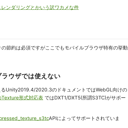
riも同じレンダリングとかいう訳ワカメな件
周りの節約は必須ですがここでもモバイルブラウザ特有の挙動
ルブラウザでは使えない
Unity2019.4/2020.3のドキュメントではWebGL向けの
yのTexture形式対応表
ではDXT1/DXT5(所謂S3TC)がサポー
essed_texture_s3tc
APIによってサポートされていま