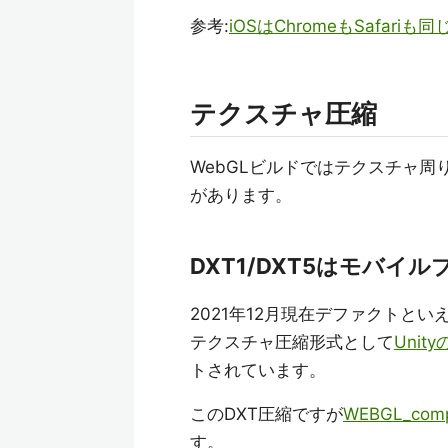
参考:
iOSはChromeもSafa
テクスチャ圧縮
WebGLビルドではテクスチャ
があります。
DXT1/DXT5はモバイ
2021年12月現在デファクトといえる
テクスチャ圧縮形式として
Unit
トされています。
このDXT圧縮ですが
WEBGL_compr
す。