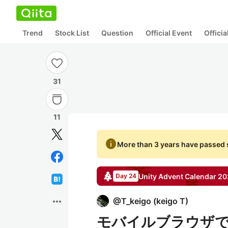
Trend
Stock List
Question
Official Event
Offici
31
11
info
More than 3 years have passed s
Unity
Advent Calendar
20
Day 24
more_horiz
@
T_keigo
(
keigo T
)
モバイルブラウザでもU