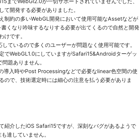
i15までWebGl2.0が一切サポートされていませんでした、
封印して開発する必要がありました。
さえ制約の多いWebGL開発において使用可能なAssetなどが
rを書くなり吟味するなりする必要が出てくるので自然と開発
わけです。
57で対応しているので多くのユーザーが問題なく使用可能です。
bGL1.0にしていますがSafari15&Androidターゲッ
ので問題ありません。
の導入時やPost Processingなどで必要なlinear色空間の使
るので、技術選定時には細心の注意を払う必要がありま
て紹介したiOS Safari15ですが、深刻なバグがあるようで
現在も達していません。