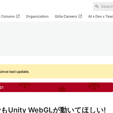
search
open_in_new
open_in_new
al Column
Organization
Qiita Careers
AI x Dev x Tea
ince last update.
21
nity WebGLが動いてほしい!