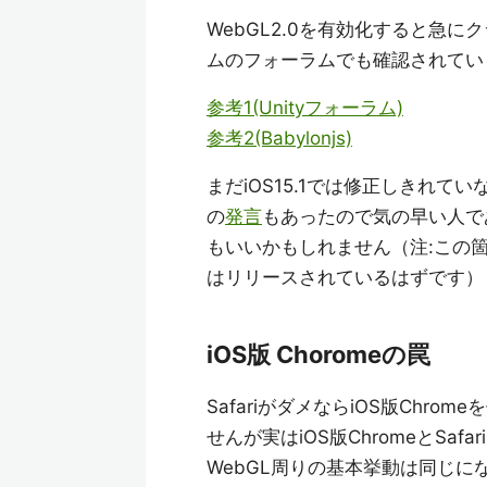
WebGL2.0を有効化すると急
ムのフォーラムでも確認されています
参考1(Unityフォーラム)
参考2(Babylonjs)
まだiOS15.1では修正しきれてい
の
発言
もあったので気の早い人であ
もいいかもしれません（注:この箇所
はリリースされているはずです）
iOS版 Choromeの罠
SafariがダメならiOS版Ch
せんが実はiOS版ChromeとSa
WebGL周りの基本挙動は同じに