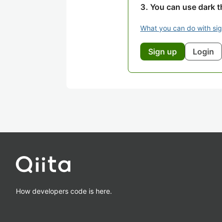
You can use dark 
What you can do with si
Sign up
Login
How developers code is here.