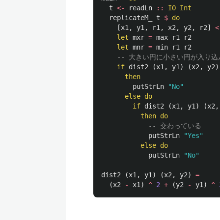
t
<-
readLn
::
IO
Int
replicateM_
t
$
do
[
x1
,
y1
,
r1
,
x2
,
y2
,
r2
]
<
let
mxr
=
max
r1
r2
let
mnr
=
min
r1
r2
-- 大きい円に小さい円が入り
if
dist2
(
x1
,
y1
)
(
x2
,
y2
)
then
putStrLn
"No"
else
do
if
dist2
(
x1
,
y1
)
(
x2
,
then
do
-- 交わっている
putStrLn
"Yes"
else
do
putStrLn
"No"
dist2
(
x1
,
y1
)
(
x2
,
y2
)
=
(
x2
-
x1
)
^
2
+
(
y2
-
y1
)
^