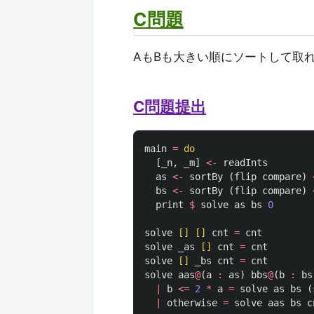
C問題
AもBも大きい順にソートして取
C問題提出
main
=
do
[
_n
,
_m
]
<-
readInts
as
<-
sortBy
(
flip
compare
)
bs
<-
sortBy
(
flip
compare
)
print
$
solve
as
bs
0
solve
[]
[]
cnt
=
cnt
solve
_as
[]
cnt
=
cnt
solve
[]
_bs
cnt
=
cnt
solve
aas
@
(
a
:
as
)
bbs
@
(
b
:
bs
|
b
<=
2
*
a
=
solve
as
bs
(
|
otherwise
=
solve
aas
bs
c