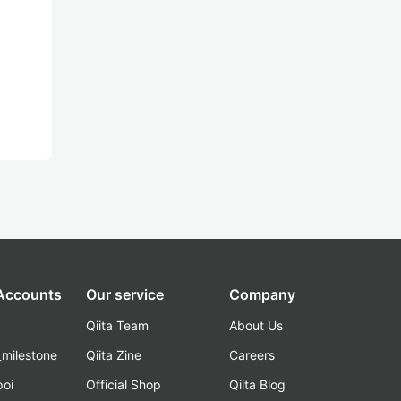
 Accounts
Our service
Company
Qiita Team
About Us
_milestone
Qiita Zine
Careers
poi
Official Shop
Qiita Blog