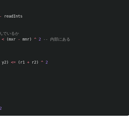
-
readInts
込んでいるか
<
(
mxr
-
mnr
)
^
2
-- 内部にある
y2
)
<=
(
r1
+
r2
)
^
2
2