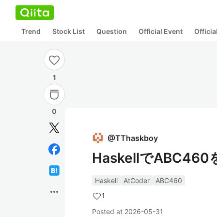
Trend
Stock List
Question
Official Event
Offici
1
0
@
TThaskboy
HaskellでABC46
Haskell
AtCoder
ABC460
more_horiz
1
Posted at
2026-05-31