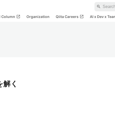
search
open_in_new
open_in_new
al Column
Organization
Qiita Careers
AI x Dev x Tea
0を解く