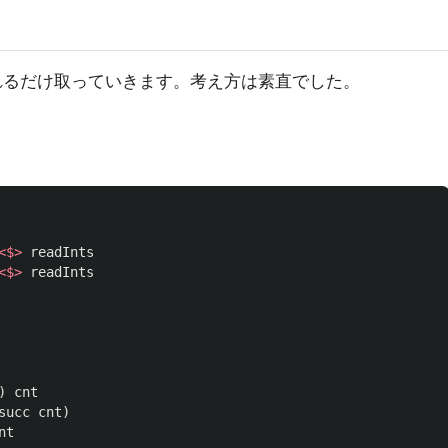
れるだけ取っていきます。考え方は素直でした。
<$>
readInts
<$>
readInts
)
cnt
succ
cnt
)
nt