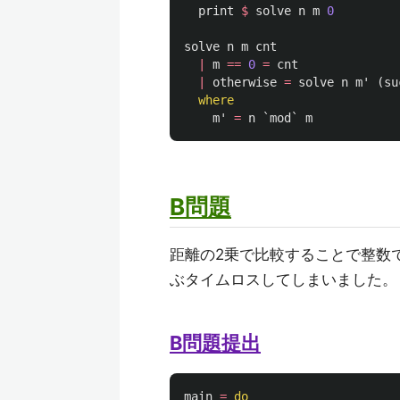
print
$
solve
n
m
0
solve
n
m
cnt
|
m
==
0
=
cnt
|
otherwise
=
solve
n
m'
(
su
where
m'
=
n
`
mod
`
m
B問題
距離の2乗で比較することで整数
ぶタイムロスしてしまいました。
B問題提出
main
=
do