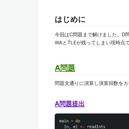
はじめに
今回はC問題まで解けました。D
WAとTLEが残ってしまい現時点
A問題
問題文通りに演算し演算回数をカ
A問題提出
main
=
do
[
n
,
m
]
<-
readInts