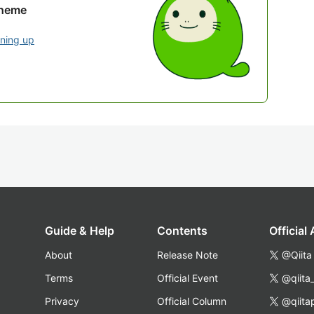
theme
gning up
Guide & Help
Contents
Official
About
Release Note
@Qiita
Terms
Official Event
@qiita
Privacy
Official Column
@qiita