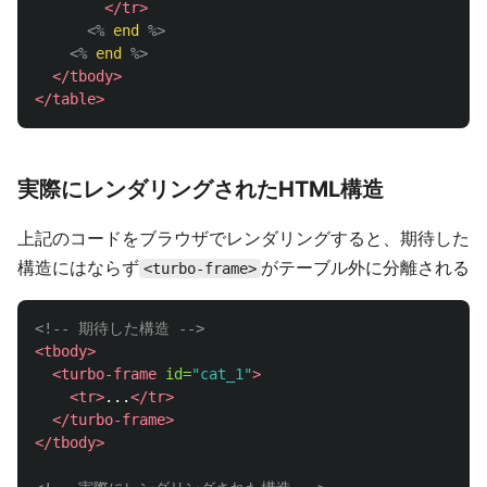
</tr>
<%
end
%>
<%
end
%>
</tbody>
</table>
実際にレンダリングされたHTML構造
上記のコードをブラウザでレンダリングすると、期待した
構造にはならず
がテーブル外に分離される
<turbo-frame>
<!-- 期待した構造 -->
<tbody>
<turbo-frame
id=
"cat_1"
>
<tr>
...
</tr>
</turbo-frame>
</tbody>