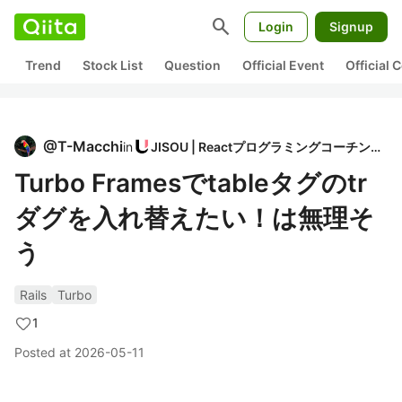
search
Login
Signup
Trend
Stock List
Question
Official Event
Official
@
T-Macchi
in
JISOU | Reactプログラミングコーチング
Turbo Framesでtableタグのtr
ダグを入れ替えたい！は無理そ
う
Rails
Turbo
1
Posted at
2026-05-11