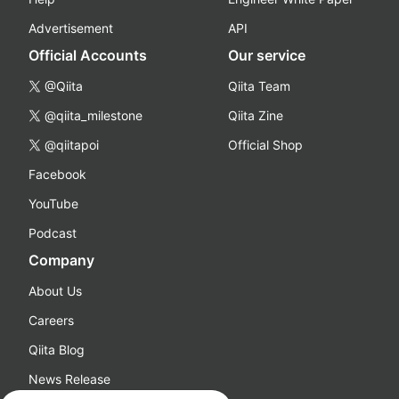
Advertisement
API
Official Accounts
Our service
@Qiita
Qiita Team
@qiita_milestone
Qiita Zine
@qiitapoi
Official Shop
Facebook
YouTube
Podcast
Company
About Us
Careers
Qiita Blog
News Release