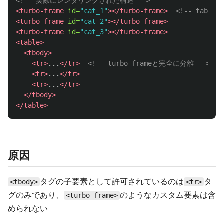
<!-- 実際にレンダリングされた構造 -->
<turbo-frame
id=
"cat_1"
></turbo-frame>
<!-- tabl
<turbo-frame
id=
"cat_2"
></turbo-frame>
<turbo-frame
id=
"cat_3"
></turbo-frame>
<table>
<tbody>
<tr>
...
</tr>
<!-- turbo-frameと完全に分離 -->
<tr>
...
</tr>
<tr>
...
</tr>
</tbody>
</table>
原因
タグの子要素として許可されているのは
タ
<tbody>
<tr>
グのみであり、
のようなカスタム要素は含
<turbo-frame>
められない