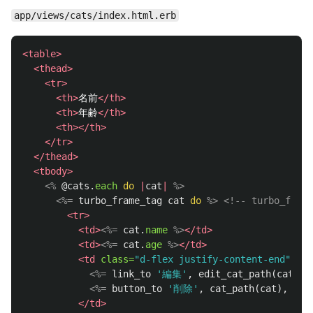
app/views/cats/index.html.erb
<table>
<thead>
<tr>
<th>
名前
</th>
<th>
年齢
</th>
<th></th>
</tr>
</thead>
<tbody>
<%
@cats
.
each
do
|
cat
|
%>
<%=
turbo_frame_tag
cat
do
%>
<!-- turbo_fr
<tr>
<td>
<%=
cat
.
name
%>
</td>
<td>
<%=
cat
.
age
%>
</td>
<td
class=
"d-flex justify-content-end"
>
<%=
link_to
'編集'
,
edit_cat_path
(
cat
)
%
<%=
button_to
'削除'
,
cat_path
(
cat
),
met
</td>