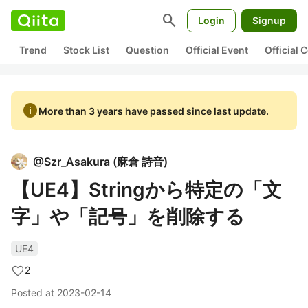
search
Login
Signup
Trend
Stock List
Question
Official Event
Official
info
More than 3 years have passed since last update.
@
Szr_Asakura
(
麻倉 詩音
)
【UE4】Stringから特定の「文
字」や「記号」を削除する
UE4
2
Posted at
2023-02-14