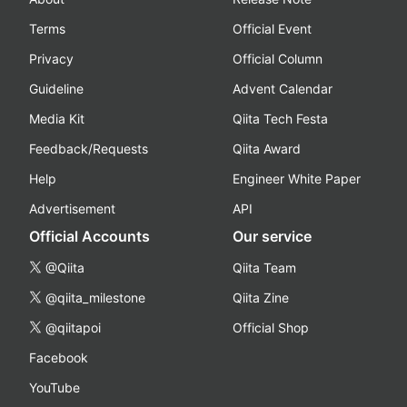
Terms
Official Event
Privacy
Official Column
Guideline
Advent Calendar
Media Kit
Qiita Tech Festa
Feedback/Requests
Qiita Award
Help
Engineer White Paper
Advertisement
API
Official Accounts
Our service
@Qiita
Qiita Team
@qiita_milestone
Qiita Zine
@qiitapoi
Official Shop
Facebook
YouTube