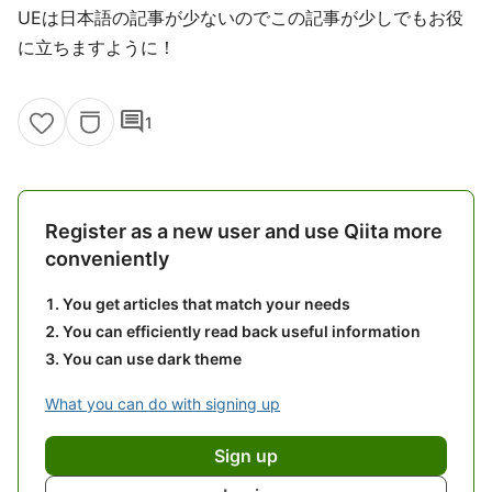
UEは日本語の記事が少ないのでこの記事が少しでもお役
に立ちますように！
comment
1
Register as a new user and use Qiita more
conveniently
You get articles that match your needs
You can efficiently read back useful information
You can use dark theme
What you can do with signing up
Sign up