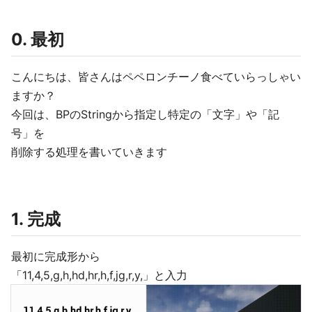
0. 最初
こんにちは、皆さんはペペロンチーノ食べていらっしゃい
ますか？
今回は、BPのStringから指定し特定の「文字」や「記
号」を
削除する処理を書いていきます
1. 完成
最初に完成形から
「11,4,5,g,h,hd,hr,h,f,jg,r,y,」と入力