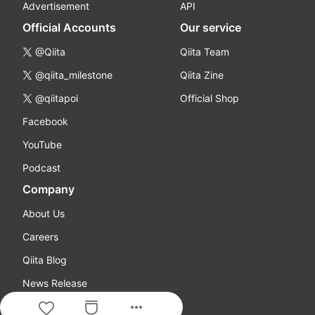
Advertisement
API
Official Accounts
Our service
@Qiita
Qiita Team
@qiita_milestone
Qiita Zine
@qiitapoi
Official Shop
Facebook
YouTube
Podcast
Company
About Us
Careers
Qiita Blog
News Release
more_horiz