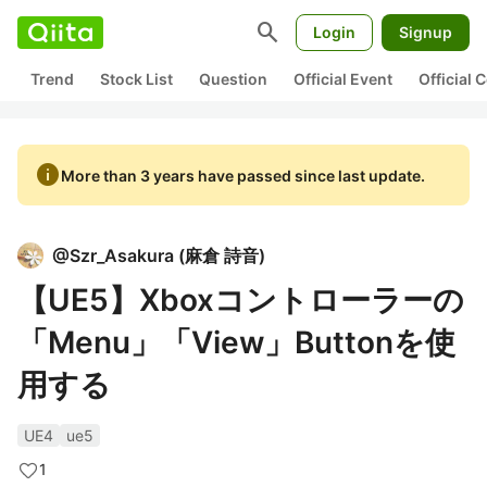
search
Login
Signup
Trend
Stock List
Question
Official Event
Official
info
More than 3 years have passed since last update.
@
Szr_Asakura
(
麻倉 詩音
)
【UE5】Xboxコントローラーの
「Menu」「View」Buttonを使
用する
UE4
ue5
1