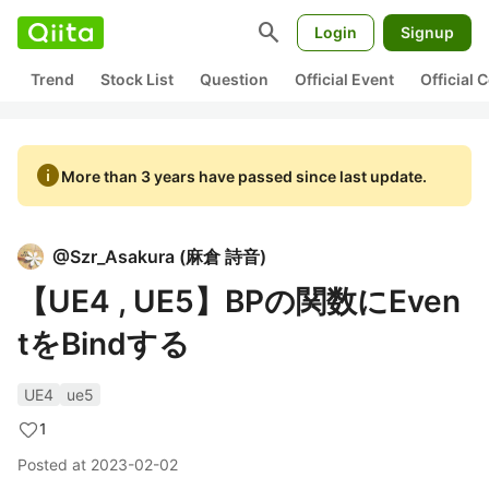
search
Login
Signup
Trend
Stock List
Question
Official Event
Official
info
More than 3 years have passed since last update.
@
Szr_Asakura
(
麻倉 詩音
)
【UE4 , UE5】BPの関数にEven
tをBindする
UE4
ue5
1
Posted at
2023-02-02