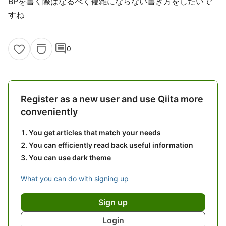
BPを書く際はなるべく複雑にならない書き方をしたいで
すね
comment
0
Register as a new user and use Qiita more
conveniently
You get articles that match your needs
You can efficiently read back useful information
You can use dark theme
What you can do with signing up
Sign up
Login