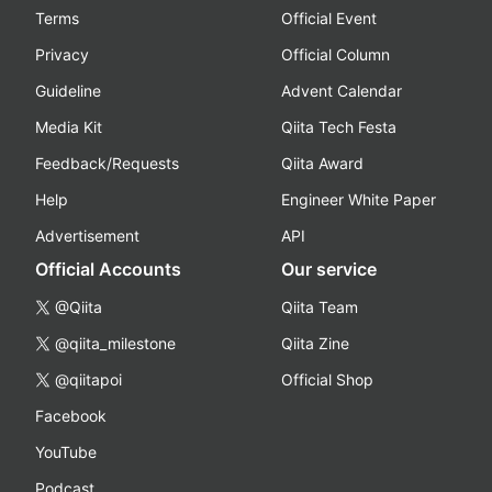
Terms
Official Event
Privacy
Official Column
Guideline
Advent Calendar
Media Kit
Qiita Tech Festa
Feedback/Requests
Qiita Award
Help
Engineer White Paper
Advertisement
API
Official Accounts
Our service
@Qiita
Qiita Team
@qiita_milestone
Qiita Zine
@qiitapoi
Official Shop
Facebook
YouTube
Podcast