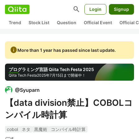
search
Login
Signup
Trend
Stock List
Question
Official Event
Official
info
More than 1 year has passed since last update.
プログラミング言語 Qiita Tech Festa 2025
Qiita Tech Festa
2025年7月15日まで開催中！
@
Syuparn
【data division禁止】COBOLコ
ンパイル時計算
cobol
ネタ
黒魔術
コンパイル時計算
5