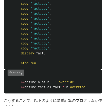
copy
"
fact.cpy
"
.
copy
"
fact.cpy
"
.
copy
"
fact.cpy
"
.
copy
"
fact.cpy
"
.
copy
"
fact.cpy
"
.
copy
"
fact.cpy
"
.
copy
"
fact.cpy
"
.
copy
"
fact.cpy
"
.
copy
"
fact.cpy
"
.
copy
"
fact.cpy
"
.
display
fact
.
stop
run
.
fact.cpy
>>
define
n
as
n
+
1
override
>>
define
fact
as
fact
*
n
override
こうすることで、以下のように階乗計算のプログラムが作