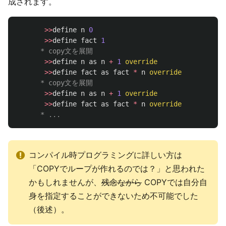
成されます。
>>
define
n
0
>>
define
fact
1
      * copy文を展開
>>
define
n
as
n
+
1
override
>>
define
fact
as
fact
*
n
override
      * copy文を展開
>>
define
n
as
n
+
1
override
>>
define
fact
as
fact
*
n
override
      * ...
コンパイル時プログラミングに詳しい方は
「COPYでループが作れるのでは？」と思われた
かもしれませんが、
残念ながら
COPYでは自分自
身を指定することができないため不可能でした
（後述）。