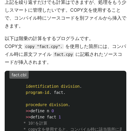
上記を繰り返すだけでも計算はできますが、処理をもう少
しスマートに管理したいです。COPY文を使用すること
で、コンパイル時にソースコードを別ファイルから挿入で
きます。
以下は階乗の計算をするプログラムです。
COPY文
を使用した箇所には、コンパ
copy "fact.cpy".
イル時に原文ファイル
に記載されたソースコ
fact.cpy
ードが挿入されます。
fact.cbl
identification
division
.
program-id
.
fact
.
procedure
division
.
>>
define
n
0
>>
define
fact
1
      * 10!を計算 
      * copy文を使用すると、コンパイル時に該当箇所に原