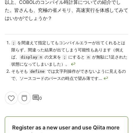
以上、COBOLのコンパイル時計算についての紹介でし
た。皆さんも、究極の省メモリ、高速実行を体感してみて
はいかがでしょうか？
を間違えて指定してもコンパイルエラーが出てくれるとは
;
限らず、間違った結果が出てしまう可能性もあります（例え
ば、
の文末を
にすると
が無駄に1足された
display n
;
n
状態になってしまいました）。
↩
そもそも
では文字列操作ができないように見えるの
define
で、ソースコードのパースの時点で望み薄です...
↩
comment
0
Register as a new user and use Qiita more