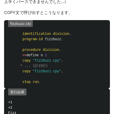
上手くパースできませんでした...）
COPY文で呼び出すとこうなります。
fizzbuzz.cbl
identification
division
.
program-id
fizzbuzz
.
procedure
division
.
>>
define
n
1
copy
"
fizzbuzz.cpy
"
.
      * ... (計15行)
copy
"
fizzbuzz.cpy
"
.
stop
run
.
実行結果
+1

+2

Fizz
