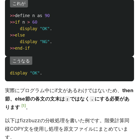
これが
>>
define
n
as
90
>>
if
n
>
60
display
"
OK
"
.
>>
else
display
"
NG
"
.
>>
end-if
こうなる
display
"
OK
"
.
実際にプログラム中にif文があるわけではないため、
then
節、else節の各文の文末は
ではなく
にする必要があ
;
.
1
ります
。
以下はfizzbuzzの分岐処理を書いた例です。階乗計算同
様COPY文を使用し処理を原文ファイルにまとめていま
す。