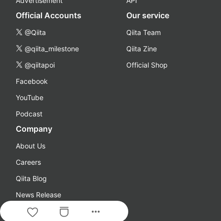
Advertisement
API
Official Accounts
Our service
@Qiita
Qiita Team
@qiita_milestone
Qiita Zine
@qiitapoi
Official Shop
Facebook
YouTube
Podcast
Company
About Us
Careers
Qiita Blog
News Release
more_horiz