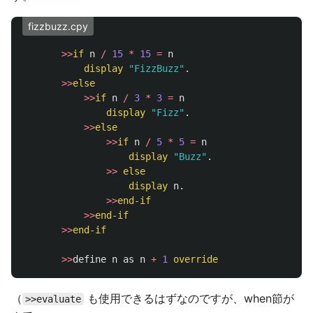
fizzbuzz.cpy
>>
if
n
/
15
*
15
=
n
display
"
FizzBuzz
"
.
>>
else
>>
if
n
/
3
*
3
=
n
display
"
Fizz
"
.
>>
else
>>
if
n
/
5
*
5
=
n
display
"
Buzz
"
.
>>
else
display
n
.
>>
end-if
>>
end-if
>>
end-if
>>
define
n
as
n
+
1
override
（
も使用できるはずなのですが、when節が
>>evaluate