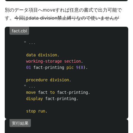
別のデータ項目へmoveすれば任意の書式で出力可能で
す。
今回はdata division禁止縛りなので使いませんが
fact.cbl
      * ...
data
division
.
working-storage
section
.
01
fact-printing
pic
9
(
8
).
procedure
division
.
      * ...
move
fact
to
fact-printing
.
display
fact-printing
.
stop
run
.
実行結果