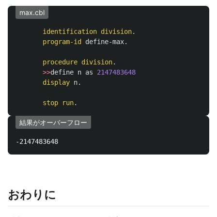
max.cbl
identification
division
.
program-id
define-max
.
procedure
division
.
>>
define
n
as
2147483648
display
n
.
stop
run
.
結果がオーバーフロー
おわりに