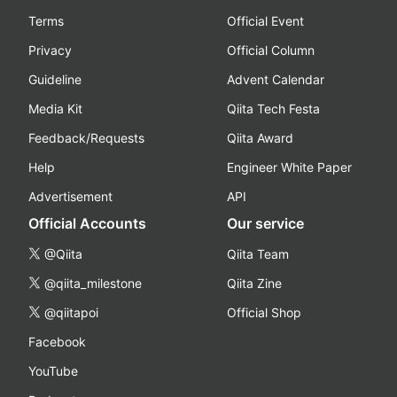
Terms
Official Event
Privacy
Official Column
Guideline
Advent Calendar
Media Kit
Qiita Tech Festa
Feedback/Requests
Qiita Award
Help
Engineer White Paper
Advertisement
API
Official Accounts
Our service
@Qiita
Qiita Team
@qiita_milestone
Qiita Zine
@qiitapoi
Official Shop
Facebook
YouTube