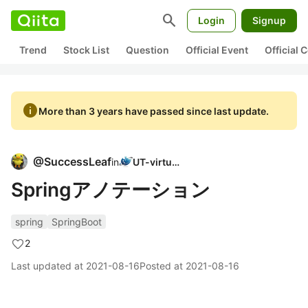
search
Login
Signup
Trend
Stock List
Question
Official Event
Official
info
More than 3 years have passed since last update.
@
SuccessLeaf
in
UT-virtual
Springアノテーション
spring
SpringBoot
2
Last updated at
2021-08-16
Posted at
2021-08-16