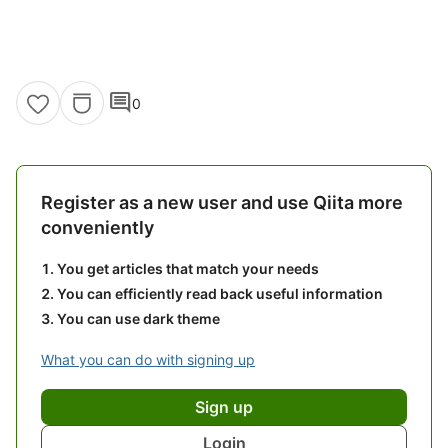
comment
0
Register as a new user and use Qiita more
conveniently
You get articles that match your needs
You can efficiently read back useful information
You can use dark theme
What you can do with signing up
Sign up
Login