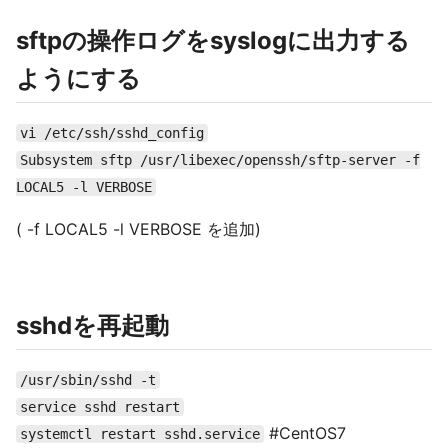
sftpの操作ログをsyslogに出力する
ようにする
vi /etc/ssh/sshd_config
Subsystem sftp /usr/libexec/openssh/sftp-server -f
LOCAL5 -l VERBOSE
( -f LOCAL5 -l VERBOSE を追加)
sshdを再起動
/usr/sbin/sshd -t
service sshd restart
#CentOS7
systemctl restart sshd.service