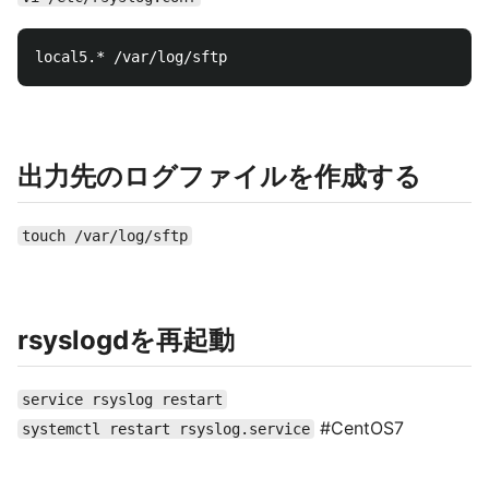
出力先のログファイルを作成する
touch /var/log/sftp
rsyslogdを再起動
service rsyslog restart
#CentOS7
systemctl restart rsyslog.service