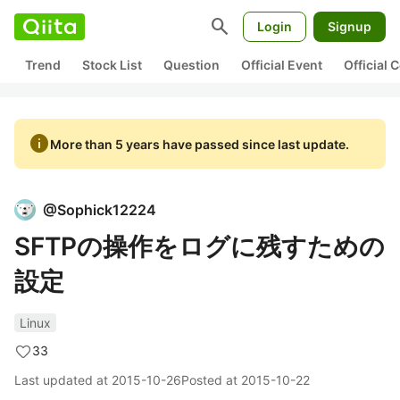
search
Login
Signup
Trend
Stock List
Question
Official Event
Official
info
More than 5 years have passed since last update.
@
Sophick12224
SFTPの操作をログに残すための
設定
Linux
33
Last updated at
2015-10-26
Posted at
2015-10-22