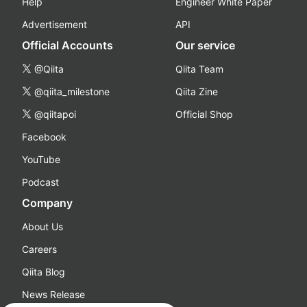
Help
Engineer White Paper
Advertisement
API
Official Accounts
Our service
@Qiita
Qiita Team
@qiita_milestone
Qiita Zine
@qiitapoi
Official Shop
Facebook
YouTube
Podcast
Company
About Us
Careers
Qiita Blog
News Release