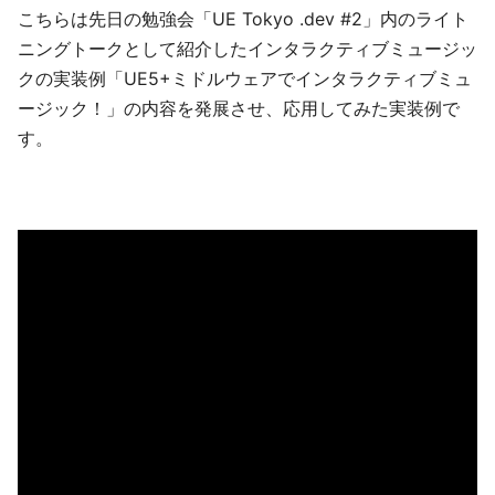
こちらは先日の勉強会「UE Tokyo .dev #2」内のライト
ニングトークとして紹介したインタラクティブミュージッ
クの実装例「UE5+ミドルウェアでインタラクティブミュ
ージック！」の内容を発展させ、応用してみた実装例で
す。