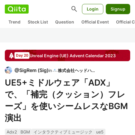
search
Login
Signup
Trend
Stock List
Question
Official Event
Official
Unreal Engine (UE)
Advent Calendar
2023
Day 20
@
SigRem
(
Sig
)
in
株式会社ヘッドハイ
UE5+ミドルウェア「ADX」
で、「補完（クッション）フレ
ーズ」を使いシームレスなBGM
演出
Adx2
BGM
インタラクティブミュージック
ue5