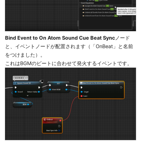
Bind Event to On Atom Sound Cue Beat Sync
ノード
と、イベントノードが配置されます（「OnBeat」と名前
をつけました）。
これはBGMのビートに合わせて発火するイベントです。