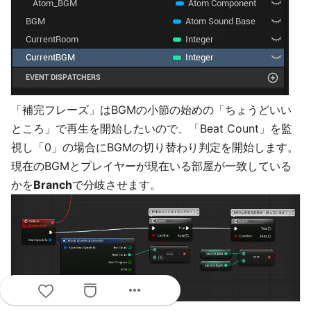
「補完フレーズ」はBGMの小節の始めの「ちょうどいい
ところ」で再生を開始したいので、「Beat Count」を監
視し「0」の場合にBGMの切り替わり判定を開始します。
現在のBGMとプレイヤーが現在いる部屋が一致している
かを
Branch
で分岐させます。
more_horiz