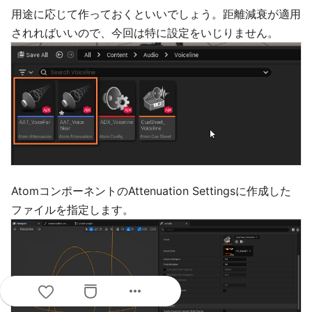
用途に応じて作っておくといいでしょう。距離減衰が適用
されればいいので、今回は特に設定をいじりません。
AtomコンポーネントのAttenuation Settingsに作成した
ファイルを指定します。
more_horiz