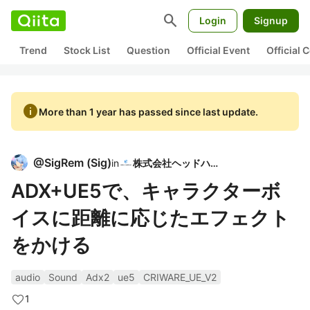
search
Login
Signup
Trend
Stock List
Question
Official Event
Official
info
More than 1 year has passed since last update.
@
SigRem
(
Sig
)
in
株式会社ヘッドハイ
ADX+UE5で、キャラクターボ
イスに距離に応じたエフェクト
をかける
audio
Sound
Adx2
ue5
CRIWARE_UE_V2
1