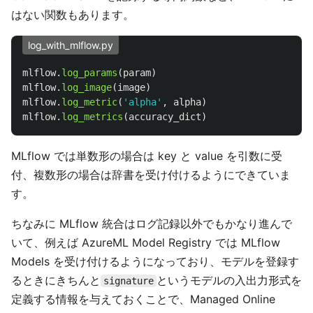
はない関数もあります。
log_with_mlflow.py
mlflow
.
log_params
(
param
)
mlflow
.
log_image
(
image
)
mlflow
.
log_metric
(
'
alpha
'
,
alpha
)
mlflow
.
log_metrics
(
accuracy_dict
)
MLflow では単数形の場合は key と value を引数に受
付、複数形の場合は辞書を受け付けるようにできていま
す。
ちなみに MLflow 統合はログ記録以外でもかなり進んで
いて、例えば AzureML Model Registry では MLflow
Models を受け付けるようになっており、モデルを登録す
るときにきちんと
というモデルの入出力形式を
signature
定義する情報を与えておくことで、Managed Online