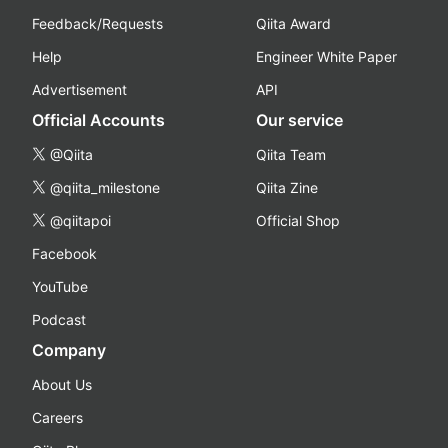
Feedback/Requests
Qiita Award
Help
Engineer White Paper
Advertisement
API
Official Accounts
Our service
@Qiita
Qiita Team
@qiita_milestone
Qiita Zine
@qiitapoi
Official Shop
Facebook
YouTube
Podcast
Company
About Us
Careers