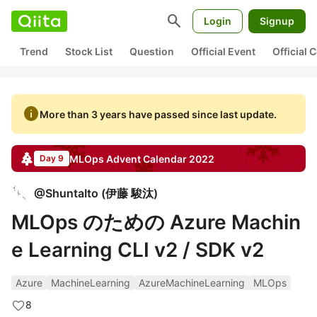
search
Login
Signup
Trend
Stock List
Question
Official Event
Official
info
More than 3 years have passed since last update.
MLOps
Advent Calendar
2022
Day 9
@
ShuntaIto
(
伊藤 駿汰
)
MLOps のための Azure Machin
e Learning CLI v2 / SDK v2
Azure
MachineLearning
AzureMachineLearning
MLOps
8