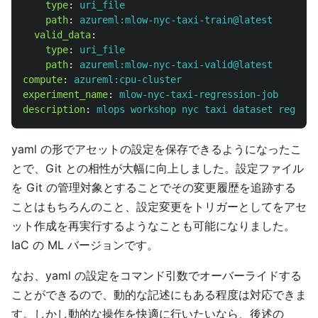
type
:
uri_file
path
:
azureml:mlow-nyc-taxi-train@latest
valid_data
:
type
:
uri_file
path
:
azureml:mlow-nyc-taxi-valid@latest
compute
:
azureml:cpu-cluster
experiment_name
:
mlow-nyc-taxi-regression-job
description
:
mlops workshop nyc taxi dataset regress
yaml の形でアセットの設定を保存できるようになったこ
とで、Git との相性が大幅に向上しました。設定ファイル
を Git の管理対象とすることでその変更履歴を追跡する
ことはもちろんのこと、設定変更をトリガーとしてをアセ
ット作成を再実行するようなことも可能になりました。
IaC の ML バージョンです。
なお、yaml の設定をコマンド引数でオーバーライドする
ことができるので、動的な記述にもある程度は対応できま
す。しかし動的な操作を快適に行いたいなら、後述の