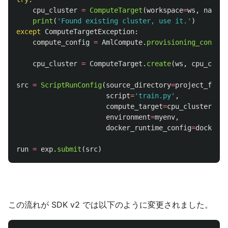
cpu_cluster
=
ComputeTarget
(
workspace
=
ws
,
name
=
c
print
(
'
Found existing cluster, use it.
'
)
except
ComputeTargetException
:
compute_config
=
AmlCompute
.
provisioning_configu
cpu_cluster
=
ComputeTarget
.
create
(
ws
,
cpu_clust
src
=
ScriptRunConfig
(
source_directory
=
project_folde
script
=
'
train.py
'
,
compute_target
=
cpu_cluster
,
environment
=
myenv
,
docker_runtime_config
=
docker_c
run
=
exp
.
submit
(
src
)
この流れが SDK v2 では以下のように変更されました。