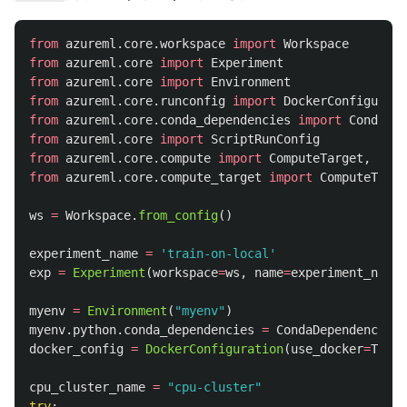
from
azureml.core.workspace
import
Workspace
from
azureml.core
import
Experiment
from
azureml.core
import
Environment
from
azureml.core.runconfig
import
DockerConfigurati
from
azureml.core.conda_dependencies
import
CondaDep
from
azureml.core
import
ScriptRunConfig
from
azureml.core.compute
import
ComputeTarget
,
AmlC
from
azureml.core.compute_target
import
ComputeTarge
ws
=
Workspace
.
from_config
()
experiment_name
=
'
train-on-local
'
exp
=
Experiment
(
workspace
=
ws
,
name
=
experiment_name
)
myenv
=
Environment
(
"
myenv
"
)
myenv
.
python
.
conda_dependencies
=
CondaDependencies
.
docker_config
=
DockerConfiguration
(
use_docker
=
True
)
cpu_cluster_name
=
"
cpu-cluster
"
try
: