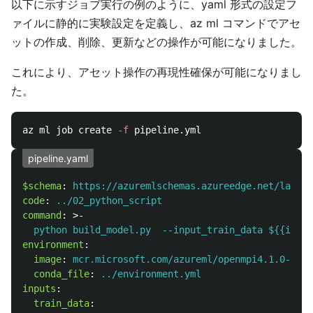
以下に示すジョブ実行の例のように、yaml 形式の設定フ
ァイルに静的に実験設定を定義し、az ml コマンドでアセ
ットの作成、削除、更新などの操作が可能になりました。
これにより、アセット操作の再現性確保が可能になりまし
た。
az ml job create 
-f
pipeline.yaml
$schema
:
https://azuremlschemas.azureedge.net/latest
code
:
../02_python_script
command
:
>-
python build_model.py  --input_train_data ${{input
environment
:
image
:
mcr.microsoft.com/azureml/openmpi4.1.0-ubun
conda_file
:
../environment.yml
inputs
:
train_data
: