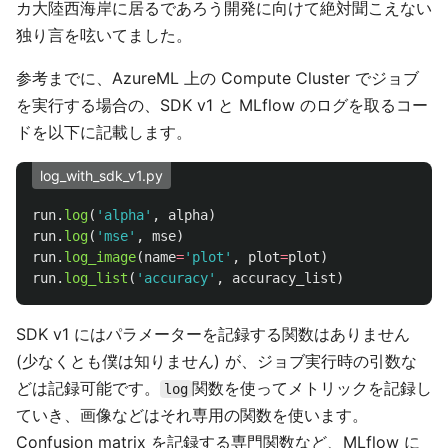
カ大陸西海岸に居るであろう開発に向けて絶対聞こえない
独り言を呟いてました。
参考までに、AzureML 上の Compute Cluster でジョブ
を実行する場合の、SDK v1 と MLflow のログを取るコー
ドを以下に記載します。
log_with_sdk_v1.py
run
.
log
(
'
alpha
'
,
alpha
)
run
.
log
(
'
mse
'
,
mse
)
run
.
log_image
(
name
=
'
plot
'
,
plot
=
plot
)
run
.
log_list
(
'
accuracy
'
,
accuracy_list
)
SDK v1 にはパラメーターを記録する関数はありません
(少なくとも僕は知りません) が、ジョブ実行時の引数な
どは記録可能です。
関数を使ってメトリックを記録し
log
ていき、画像などはそれ専用の関数を使います。
Confusion matrix を記録する専門関数など、MLflow に