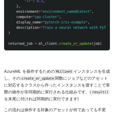
"
lr
"
:
0.1
,
},
environment
=
"
environment_name@latest
"
,
compute
=
"
cpu-cluster
"
,
display_name
=
"
pytorch-iris-example
"
,
description
=
"
Train a neural network with PyTorch
)
returned_job
=
ml_client
.
create_or_update
(
job
)
AzureML を操作するための
インスタンスを生成
MLClient
し、その
関数にジョブなどのアセット
create_or_update
に対応するクラスから作ったインスタンスを渡すことで実
際の操作が非同期的に実行される仕組みです。(
result()
を末尾に付ければ同期的に実行できます)
この流れは操作する対象のアセットが何であっても不変