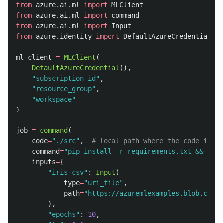
from
azure.ai.ml
import
MLClient
from
azure.ai.ml
import
command
from
azure.ai.ml
import
Input
from
azure.identity
import
DefaultAzureCredential
ml_client
=
MLClient
(
DefaultAzureCredential
(),
"
subscription_id
"
,
"
resource_group
"
,
"
workspace
"
)
job
=
command
(
code
=
"
./src
"
,
command
=
"
pip install -r requirements.txt && pyth
inputs
=
{
"
iris_csv
"
:
Input
(
type
=
"
uri_file
"
,
path
=
"
https://azuremlexamples.blob.core.
),
"
epochs
"
:
10
,