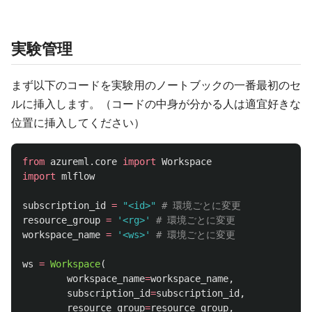
実験管理
まず以下のコードを実験用のノートブックの一番最初のセ
ルに挿入します。（コードの中身が分かる人は適宜好きな
位置に挿入してください）
from
azureml.core
import
Workspace
import
mlflow
subscription_id
=
"
<id>
"
resource_group
=
'
<rg>
'
workspace_name
=
'
<ws>
'
ws
=
Workspace
(
workspace_name
=
workspace_name
,
subscription_id
=
subscription_id
,
resource_group
=
resource_group
,