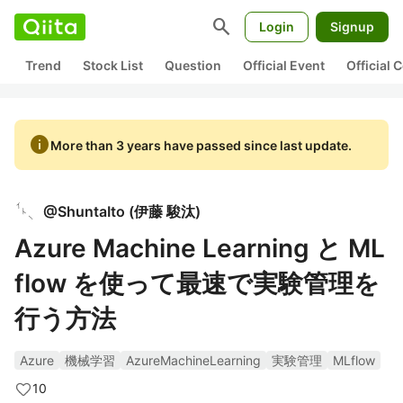
search
Login
Signup
Trend
Stock List
Question
Official Event
Official
info
More than 3 years have passed since last update.
@
ShuntaIto
(
伊藤 駿汰
)
Azure Machine Learning と ML
flow を使って最速で実験管理を
行う方法
Azure
機械学習
AzureMachineLearning
実験管理
MLflow
10