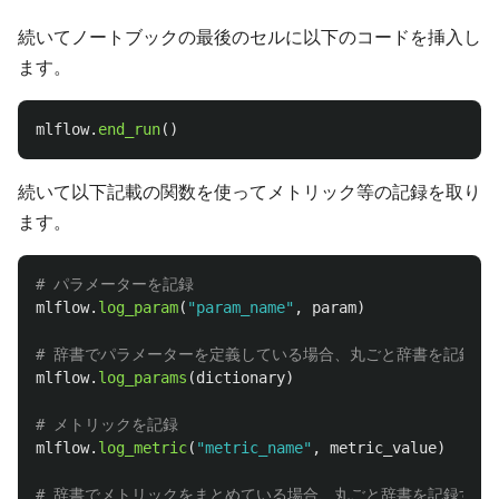
続いてノートブックの最後のセルに以下のコードを挿入し
ます。
mlflow
.
end_run
()
続いて以下記載の関数を使ってメトリック等の記録を取り
ます。
mlflow
.
log_param
(
"
param_name
"
,
param
)
mlflow
.
log_params
(
dictionary
)
mlflow
.
log_metric
(
"
metric_name
"
,
metric_value
)