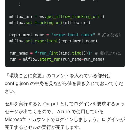
)
mlflow_uri
=
ws
.
get_mlflow_tracking_uri
()
mlflow
.
set_tracking_uri
(
mlflow_uri
)
experiment_name
=
"
<experiment_name>
"
mlflow
.
set_experiment
(
experiment_name
)
run_name
=
f
'
run_
{
int
(
time
.
time
())
}
'
run
=
mlflow
.
start_run
(
run_name
=
run_name
)
「環境ごとに変更」のコメントを入れている部分は
config.json の中身を見ながら値を書き入れておいてくだ
さい。
セルを実行すると Output としてログインを要求するメッ
セージが出てくるので、 Azure で使用している
Microsoft アカウントでログインしましょう。ログインが
完了するとセルの実行が完了します。