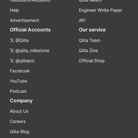
Help
Engineer White Paper
Advertisement
API
Official Accounts
Our service
@Qiita
Qiita Team
@qiita_milestone
Qiita Zine
@qiitapoi
Official Shop
Facebook
YouTube
Podcast
Company
About Us
Careers
Qiita Blog