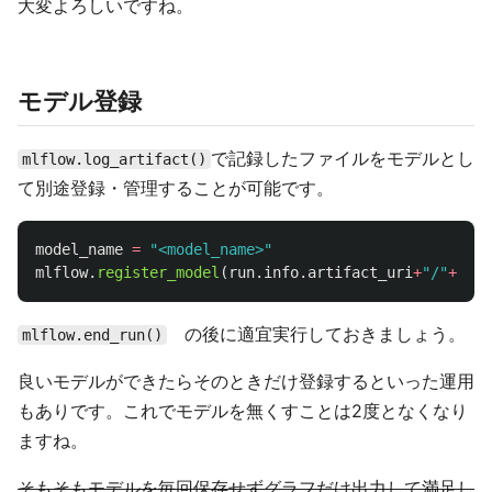
大変よろしいですね。
モデル登録
で記録したファイルをモデルとし
mlflow.log_artifact()
て別途登録・管理することが可能です。
model_name
=
"
<model_name>
"
mlflow
.
register_model
(
run
.
info
.
artifact_uri
+
"
/
"
+
mode
の後に適宜実行しておきましょう。
mlflow.end_run()
良いモデルができたらそのときだけ登録するといった運用
もありです。これでモデルを無くすことは2度となくなり
ますね。
そもそもモデルを毎回保存せずグラフだけ出力して満足し