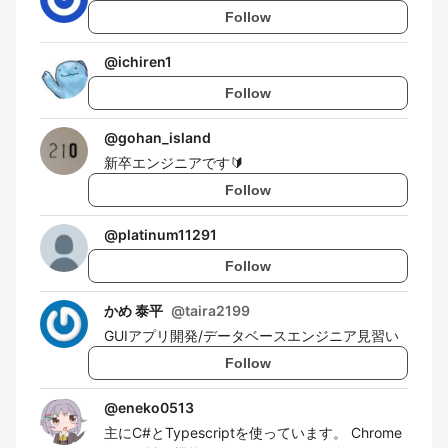
Follow
@
ichiren1
Follow
@
gohan_island
新卒エンジニアです🔰
Follow
@
platinum11291
Follow
かめ 泰平
@
taira2199
GUIアプリ開発/データベースエンジニア見習い
Follow
@
eneko0513
主にC#とTypescriptを使っています。 Chrome