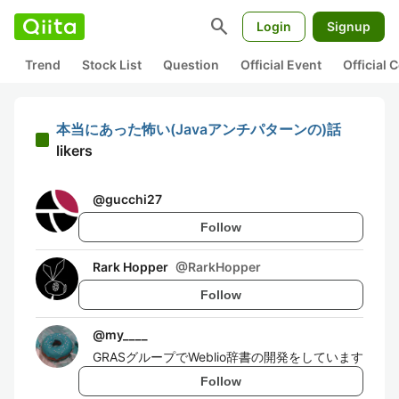
search
Login
Signup
Trend
Stock List
Question
Official Event
Official
本当にあった怖い(Javaアンチパターンの)話
likers
@
gucchi27
Follow
Rark Hopper
@
RarkHopper
Follow
@
my____
GRASグループでWeblio辞書の開発をしています
Follow