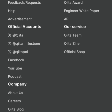
Feedback/Requests
Qiita Award
Help
Engineer White Paper
Advertisement
API
Official Accounts
Our service
@Qiita
Qiita Team
@qiita_milestone
Qiita Zine
@qiitapoi
Official Shop
Facebook
YouTube
Podcast
Company
About Us
Careers
Qiita Blog