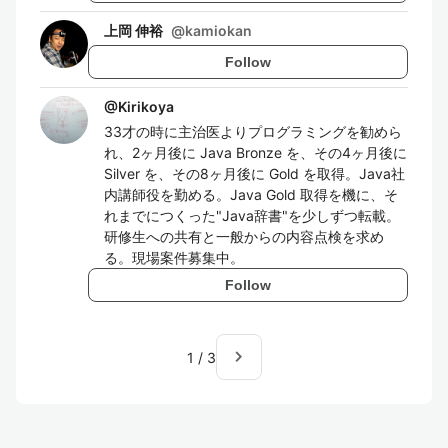
上岡 伸裕
@
kamiokan
Follow
@
Kirikoya
33才の時に主治医よりプログラミングを勧めら
れ、2ヶ月後に Java Bronze を、その4ヶ月後に
Silver を、その8ヶ月後に Gold を取得。Java社
内講師役を勤める。Java Gold 取得を機に、そ
れまでにつくった"Java辞書"を少しずつ転載。
研修生への共有と一般からの内容点検を求め
る。現場案件募集中。
Follow
navigate_next
1
/
3