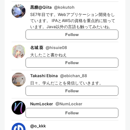
黒糖@Qiita
@
kokutoh
SE7年目です。Webアプリケーション開発をし
ています。 IPAとAWSの資格を重点的に狙って
います。Java以外の言語も触ってみたいね。
Follow
名城 葵
@
hisuie08
大したこと書かねえ
Follow
Takashi Ebina
@
ebichan_88
日々、学んだことを発信していきます。
Follow
NumLocker
@
NumLocker
Follow
@
o_kkk