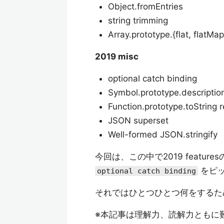
Object.fromEntries
string trimming
Array.prototype.{flat, flatMap
2019 misc
optional catch binding
Symbol.prototype.descriptio
Function.prototype.toString r
JSON superset
Well-formed JSON.stringify
今回は、この中で2019 featur
をピッ
optional catch binding
それではひとつひとつ何をするた
※本記事は理解力、読解力ともに