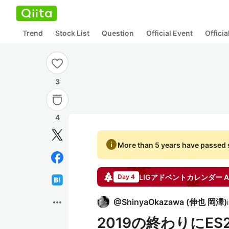
Trend
Stock List
Question
Official Event
Offici
3
4
info
More than 5 years have passed s
LIGアドベントカレンダー
A
Day 4
more_horiz
@
ShinyaOkazawa
(
伸也 岡澤
)
2019の終わりにES