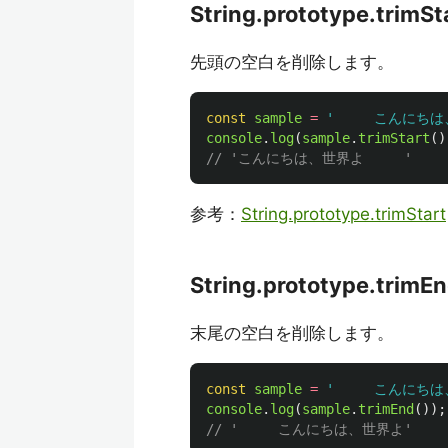
String.prototype.trimSt
先頭の空白を削除します。
const
sample
=
'
     こんにちは
console
.
log
(
sample
.
trimStart
()
// 'こんにちは、世界よ     '
参考：
String.prototype.trimStart
String.prototype.trimE
末尾の空白を削除します。
const
sample
=
'
     こんにちは
console
.
log
(
sample
.
trimEnd
());
// '     こんにちは、世界よ'