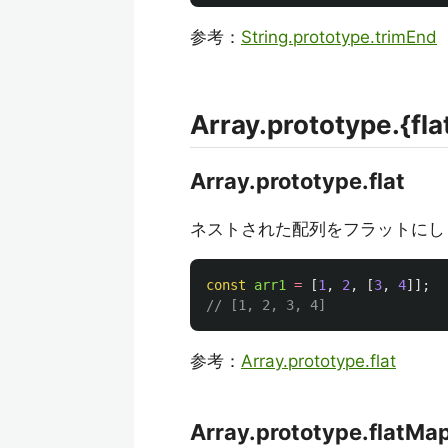
参考：
String.prototype.trimEnd
Array.prototype.{fla
Array.prototype.flat
ネストされた配列をフラットにし
const
arr1
=
[
1
,
2
,
[
3
,
4
]];
// [1, 2, 3, 4]
参考：
Array.prototype.flat
Array.prototype.flatMa