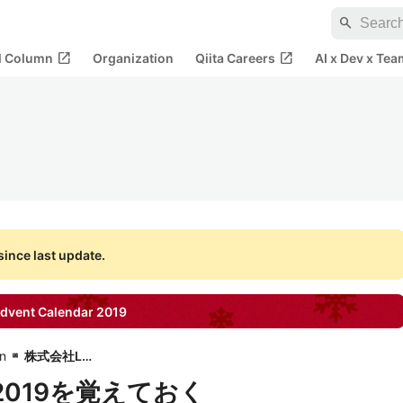
search
open_in_new
open_in_new
al Column
Organization
Qiita Careers
AI x Dev x Tea
ince last update.
dvent Calendar
2019
in
株式会社LIG
2019を覚えておく