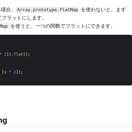
い場合、
を使わないと、まず
Array.prototype.flatMap
てフラットにします。
を使うと、一つの関数でフラットにできます。
Map
*
2
]).
flat
();
[
x
*
2
]);
ng