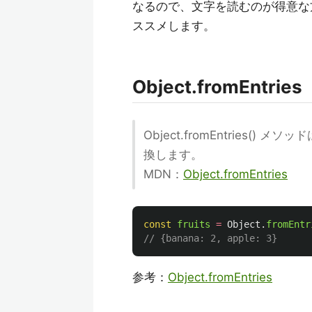
なるので、文字を読むのが得意な
ススメします。
Object.fromEntries
Object.fromEntries
換します。
MDN：
Object.fromEntries
const
fruits
=
Object
.
fromEntr
// {banana: 2, apple: 3}
参考：
Object.fromEntries