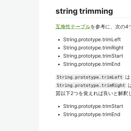
string trimming
互換性テーブル
を参考に、次の4
String.prototype.trimLeft
String.prototype.trimRight
String.prototype.trimStart
String.prototype.trimEnd
String.prototype.trimLeft
String.prototype.trimRight
質以下2つを覚えれば良いと解釈
String.prototype.trimStart
String.prototype.trimEnd