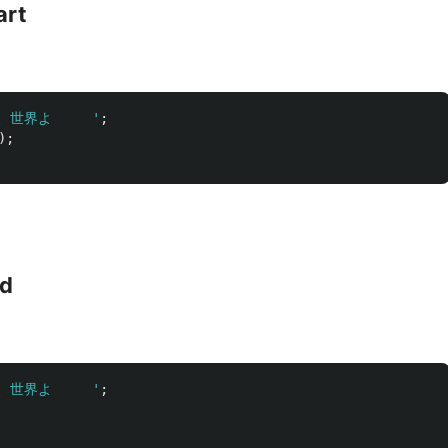
art
、世界よ     
'
;
);
nd
、世界よ     
'
;