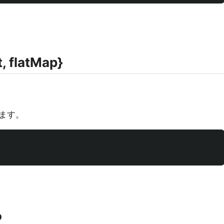
t, flatMap}
ます。
p