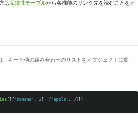
方は
互換性テーブル
から各機能のリンク先を読むことをオ
() メソッドは、キーと値の組み合わせのリストをオブジェクトに変
ies
([[
'
banana
'
,
2
],
[
'
apple
'
,
3
]])