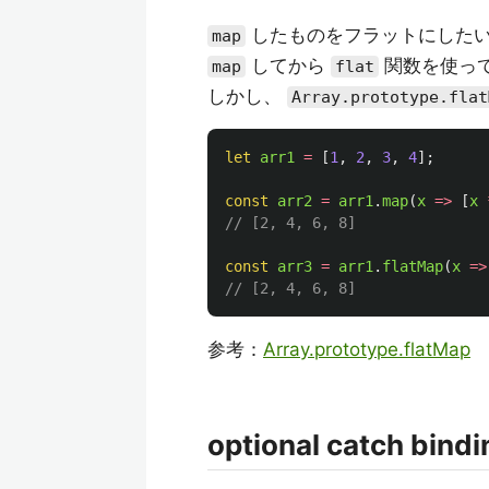
したものをフラットにした
map
してから
関数を使っ
map
flat
しかし、
Array.prototype.flat
let
arr1
=
[
1
,
2
,
3
,
4
];
const
arr2
=
arr1
.
map
(
x
=>
[
x
// [2, 4, 6, 8]
const
arr3
=
arr1
.
flatMap
(
x
=>
// [2, 4, 6, 8]
参考：
Array.prototype.flatMap
optional catch bindi