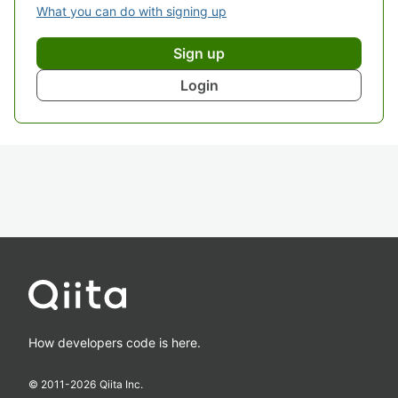
What you can do with signing up
Sign up
Login
How developers code is here.
© 2011-
2026
Qiita Inc.