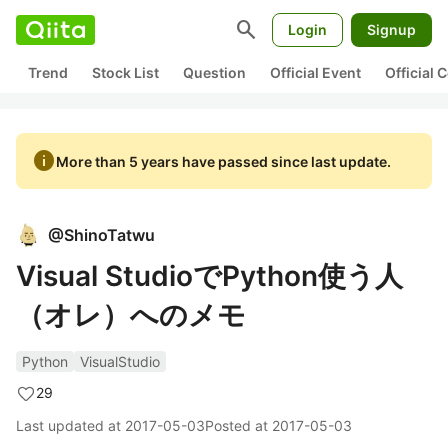
search
Login
Signup
Trend
Stock List
Question
Official Event
Official
info
More than 5 years have passed since last update.
@
ShinoTatwu
Visual StudioでPython使う人
（オレ）へのメモ
Python
VisualStudio
29
Last updated at
2017-05-03
Posted at
2017-05-03