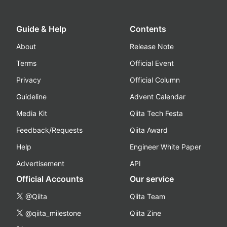
Guide & Help
Contents
About
Release Note
Terms
Official Event
Privacy
Official Column
Guideline
Advent Calendar
Media Kit
Qiita Tech Festa
Feedback/Requests
Qiita Award
Help
Engineer White Paper
Advertisement
API
Official Accounts
Our service
@Qiita
Qiita Team
@qiita_milestone
Qiita Zine