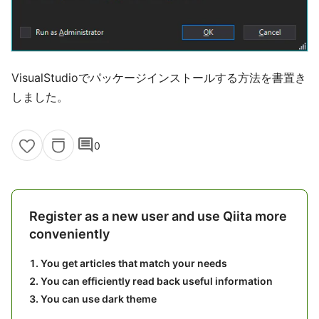
VisualStudioでパッケージインストールする方法を書置き
しました。
comment
0
Register as a new user and use Qiita more
conveniently
You get articles that match your needs
You can efficiently read back useful information
You can use dark theme