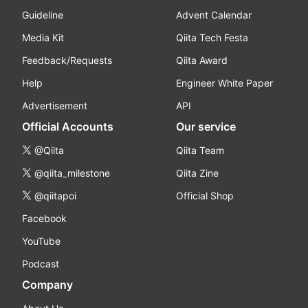
Guideline
Advent Calendar
Media Kit
Qiita Tech Festa
Feedback/Requests
Qiita Award
Help
Engineer White Paper
Advertisement
API
Official Accounts
Our service
@Qiita
Qiita Team
@qiita_milestone
Qiita Zine
@qiitapoi
Official Shop
Facebook
YouTube
Podcast
Company