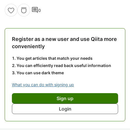
comment
0
Register as a new user and use Qiita more
conveniently
You get articles that match your needs
You can efficiently read back useful information
You can use dark theme
What you can do with signing up
Sign up
Login