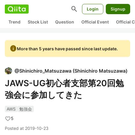
search
Login
Signup
Trend
Stock List
Question
Official Event
Official
info
More than 5 years have passed since last update.
@
Shinichiro_Matsuzawa
(
Shinichiro Matsuzawa
)
JAWS-UG初心者支部第20回勉
強会に参加してきた
AWS
勉強会
5
Posted at
2019-10-23