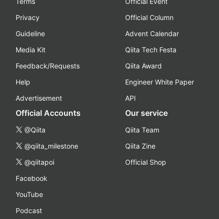
Terms
Official Event
Privacy
Official Column
Guideline
Advent Calendar
Media Kit
Qiita Tech Festa
Feedback/Requests
Qiita Award
Help
Engineer White Paper
Advertisement
API
Official Accounts
Our service
@Qiita
Qiita Team
@qiita_milestone
Qiita Zine
@qiitapoi
Official Shop
Facebook
YouTube
Podcast