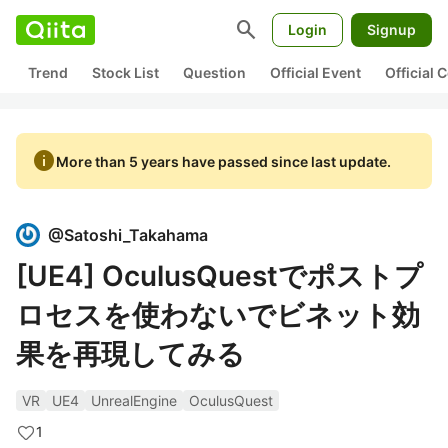
search
Login
Signup
Trend
Stock List
Question
Official Event
Official
info
More than 5 years have passed since last update.
@
Satoshi_Takahama
[UE4] OculusQuestでポストプ
ロセスを使わないでビネット効
果を再現してみる
VR
UE4
UnrealEngine
OculusQuest
1