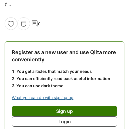
た。
comment
0
Register as a new user and use Qiita more
conveniently
You get articles that match your needs
You can efficiently read back useful information
You can use dark theme
What you can do with signing up
Sign up
Login