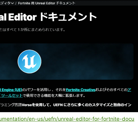
mentation/en-us/uefn/unreal-editor-for-fortnite-docu