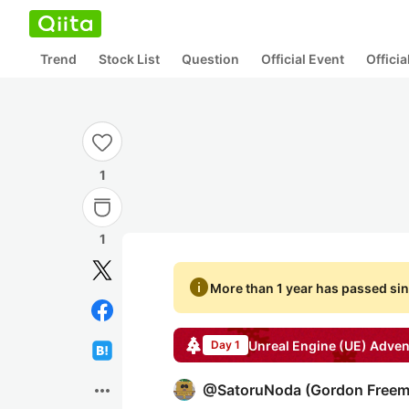
Trend
Stock List
Question
Official Event
Offici
1
1
info
More than 1 year has passed sin
Unreal Engine (UE)
Adven
Day 1
more_horiz
@
SatoruNoda
(
Gordon Free