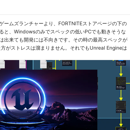
ームズランチャーより、FORTNITEストアページの下の
ると、Windowsのみでスペックの低いPCでも動きそうな
は出来ても開発には不向きです。その時の最高スペックが
がストレスは溜まりません。それでもUnreal Engineは