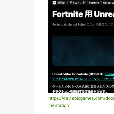
https://dev.epicgames.com/docu
mentation