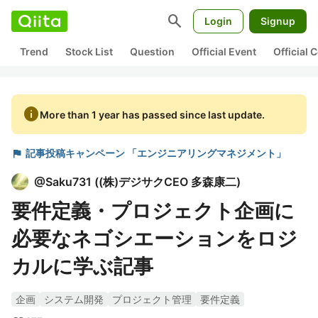
search
Login
Signup
Trend
Stock List
Question
Official Event
Official
info
More than 1 year has passed since last update.
flag
記事投稿キャンペーン 「エンジニアリングマネジメント」
@
Saku731
(
(株)デジサクCEO 多森康二
)
要件定義・プロジェクト企画に
必要なネゴシエーションをロジ
カルに学ぶ記事
企画
システム開発
プロジェクト管理
要件定義