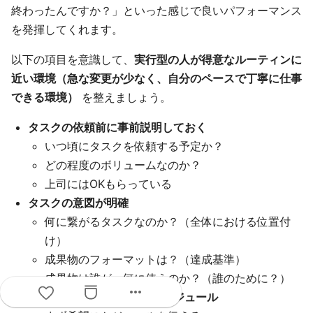
終わったんですか？」といった感じで良いパフォーマンス
を発揮してくれます。
以下の項目を意識して、
実行型の人が得意なルーティンに
近い環境（急な変更が少なく、自分のペースで丁寧に仕事
できる環境）
を整えましょう。
タスクの依頼前に事前説明しておく
いつ頃にタスクを依頼する予定か？
どの程度のボリュームなのか？
上司にはOKもらっている
タスクの意図が明確
何に繋がるタスクなのか？（全体における位置付
け）
成果物のフォーマットは？（達成基準）
成果物は誰が・何に使うのか？（誰のために？）
more_horiz
本人にとって余裕のあるスケジュール