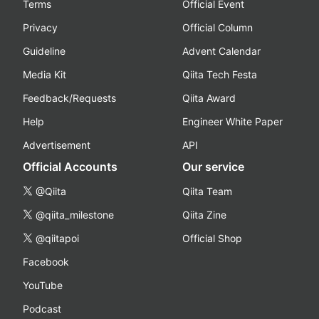
Terms
Official Event
Privacy
Official Column
Guideline
Advent Calendar
Media Kit
Qiita Tech Festa
Feedback/Requests
Qiita Award
Help
Engineer White Paper
Advertisement
API
Official Accounts
Our service
@Qiita
Qiita Team
@qiita_milestone
Qiita Zine
@qiitapoi
Official Shop
Facebook
YouTube
Podcast