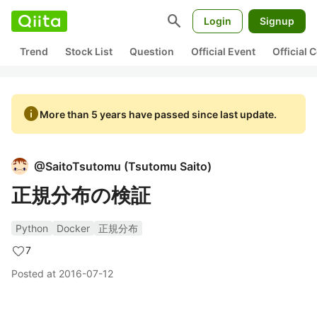
search
Login
Signup
Trend
Stock List
Question
Official Event
Official
info
More than 5 years have passed since last update.
@
SaitoTsutomu
(
Tsutomu Saito
)
正規分布の検証
Python
Docker
正規分布
7
Posted at
2016-07-12