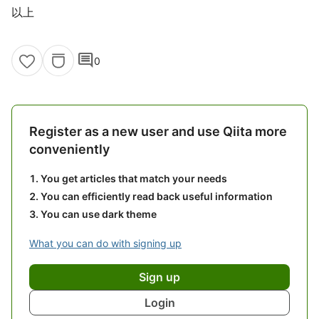
以上
comment
0
Register as a new user and use Qiita more
conveniently
You get articles that match your needs
You can efficiently read back useful information
You can use dark theme
What you can do with signing up
Sign up
Login