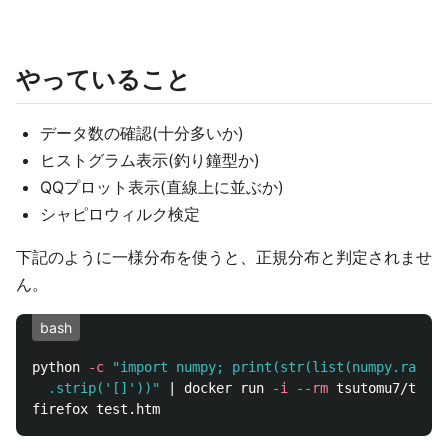
やっていること
データ数の確認(十分多いか)
ヒストグラム表示(釣り鐘型か)
QQプロット表示(直線上に並ぶか)
シャピロウィルク検定
下記のように一様分布を使うと、正規分布と判定されませ
ん。
bash
python 
-c
"import numpy; print(str(list(numpy.random
  .strip('[]'))"
 | docker run 
-i
--rm
 tsutomu7/test