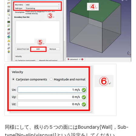
同様にして、残りの５つの面にはBoundary[Wall]，Sub-
type[No-slip(viscous)]という設定をしてください．