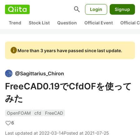
search
Login
Signup
Trend
Stock List
Question
Official Event
Official
info
More than 3 years have passed since last update.
@
Sagittarius_Chiron
FreeCAD0.19でCfdOFを使って
みた
OpenFOAM
cfd
FreeCAD
6
Last updated at
2022-03-14
Posted at
2021-07-25