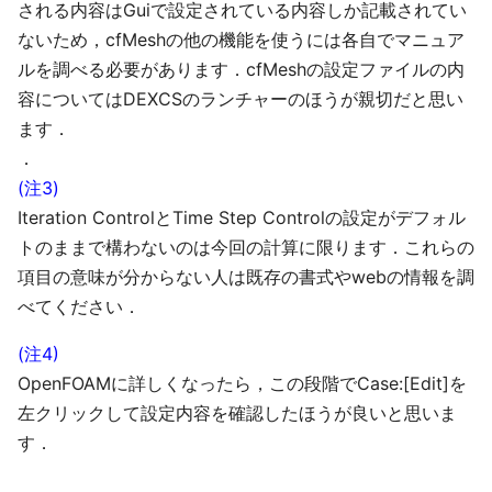
される内容はGuiで設定されている内容しか記載されてい
ないため，cfMeshの他の機能を使うには各自でマニュア
ルを調べる必要があります．cfMeshの設定ファイルの内
容についてはDEXCSのランチャーのほうが親切だと思い
ます．
．
(注3)
Iteration ControlとTime Step Controlの設定がデフォル
トのままで構わないのは今回の計算に限ります．これらの
項目の意味が分からない人は既存の書式やwebの情報を調
べてください．
(注4)
OpenFOAMに詳しくなったら，この段階でCase:[Edit]を
左クリックして設定内容を確認したほうが良いと思いま
す．
けっこう，へぇ～そんな設定がデフォルトなんだ
(一一") というような印象を持ちました．