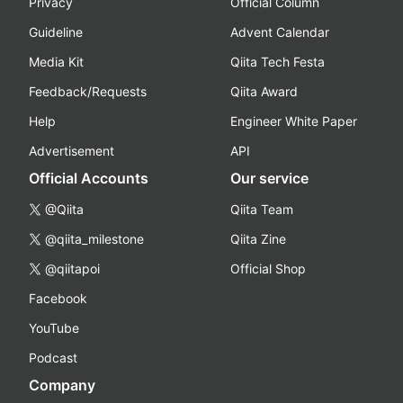
Privacy
Official Column
Guideline
Advent Calendar
Media Kit
Qiita Tech Festa
Feedback/Requests
Qiita Award
Help
Engineer White Paper
Advertisement
API
Official Accounts
Our service
@Qiita
Qiita Team
@qiita_milestone
Qiita Zine
@qiitapoi
Official Shop
Facebook
YouTube
Podcast
Company