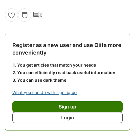
comment
0
Register as a new user and use Qiita more
conveniently
You get articles that match your needs
You can efficiently read back useful information
You can use dark theme
What you can do with signing up
Sign up
Login