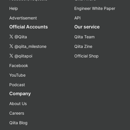
Help
Engineer White Paper
Advertisement
API
Official Accounts
Our service
@Qiita
Qiita Team
@qiita_milestone
Qiita Zine
@qiitapoi
Official Shop
Facebook
YouTube
Podcast
Company
About Us
Careers
Qiita Blog