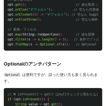
opt
.
get
();
// 値を取得（空だとNo
opt
.
orElse
(
"デフォルト"
);
// 空なら代替値を返
opt
.
orElseGet
(()
->
"デフォルト"
);
// 空なら Supplie
opt
.
orElseThrow
();
// 空なら例外をス
// 変換・フィルタ
opt
.
map
(
String:
:
toUpperCase
);
// 値を変換
opt
.
filter
(
s
->
s
.
length
()
>
3
);
// 条件でフィルタ
opt
.
flatMap
(
s
->
Optional
.
of
(
s
));
// Optional を
Optionalのアンチパターン
は便利ですが、誤った使い方も多く見られま
Optional
す。
// ❌ isPresent() + get() はnullチェックと変わらない
if
(
opt
.
isPresent
())
{
String
value
=
opt
.
get
();