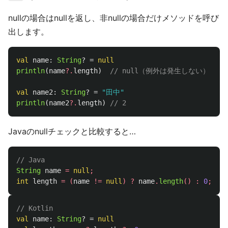
nullの場合はnullを返し、非nullの場合だけメソッドを呼び
出します。
val
name
:
String
?
=
null
println
(
name
?.
length
)
// null（例外は発生しない）
val
name2
:
String
?
=
"田中"
println
(
name2
?.
length
)
// 2
Javaのnullチェックと比較すると…
// Java
String
name
=
null
;
int
length
=
(
name
!=
null
)
?
name
.
length
()
:
0
;
// Kotlin
val
name
:
String
?
=
null