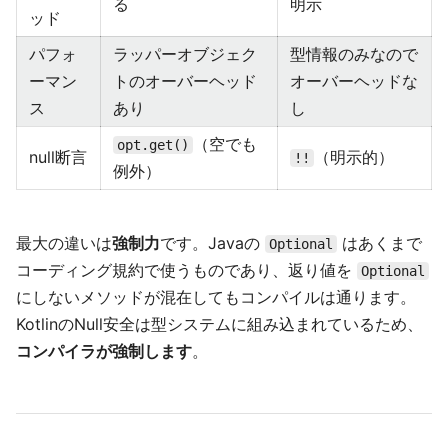
る
明示
ッド
パフォ
ラッパーオブジェク
型情報のみなので
ーマン
トのオーバーヘッド
オーバーヘッドな
ス
あり
し
（空でも
opt.get()
null断言
（明示的）
!!
例外）
最大の違いは
強制力
です。Javaの
はあくまで
Optional
コーディング規約で使うものであり、返り値を
Optional
にしないメソッドが混在してもコンパイルは通ります。
KotlinのNull安全は型システムに組み込まれているため、
コンパイラが強制します
。