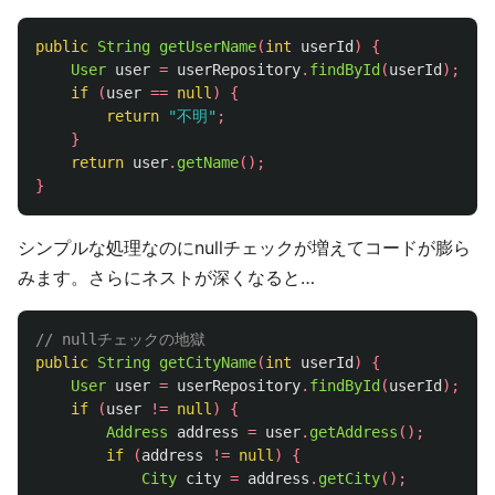
public
String
getUserName
(
int
userId
)
{
User
user
=
userRepository
.
findById
(
userId
);
if
(
user
==
null
)
{
return
"不明"
;
}
return
user
.
getName
();
}
シンプルな処理なのにnullチェックが増えてコードが膨ら
みます。さらにネストが深くなると…
// nullチェックの地獄
public
String
getCityName
(
int
userId
)
{
User
user
=
userRepository
.
findById
(
userId
);
if
(
user
!=
null
)
{
Address
address
=
user
.
getAddress
();
if
(
address
!=
null
)
{
City
city
=
address
.
getCity
();