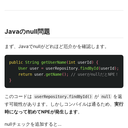
Javaのnull問題
まず、Javaでnullがどれほど厄介かを確認します。
public
String
getUserName
(
int
userId
)
{
User
user
=
userRepository
.
findById
(
userId
);
return
user
.
getName
();
// userがnullだとNPE！
}
このコードは
が
を返
userRepository.findById()
null
す可能性があります。しかしコンパイルは通るため、
実行
時になって初めてNPEが発生します
。
nullチェックを追加すると…