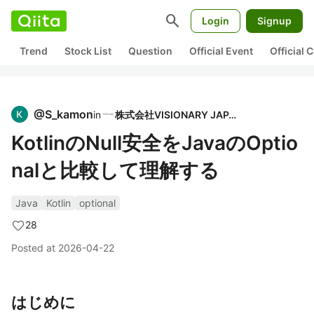
search
Login
Signup
Trend
Stock List
Question
Official Event
Official
@
S_kamon
in
株式会社VISIONARY JAPAN
KotlinのNull安全をJavaのOptio
nalと比較して理解する
Java
Kotlin
optional
28
Posted at
2026-04-22
はじめに