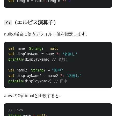
val
length
=
name
?.
length
?:
0
（エルビス演算子）
?:
nullの場合に使うデフォルト値を指定します。
val
name
:
String
?
=
null
val
displayName
=
name
?:
"名無し"
println
(
displayName
)
// 名無し
val
name2
:
String
?
=
"田中"
val
displayName2
=
name2
?:
"名無し"
println
(
displayName2
)
// 田中
JavaのOptionalと比較すると…
// Java
String
name
=
null
;