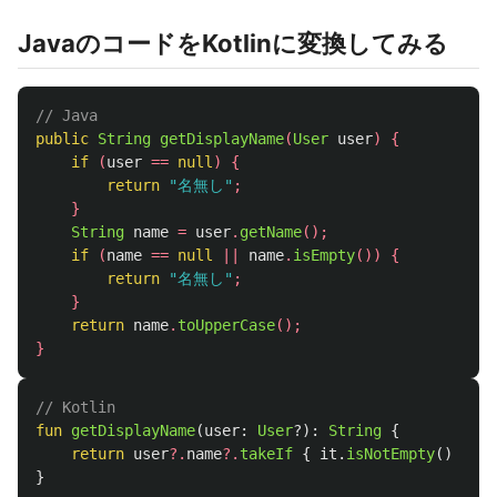
JavaのコードをKotlinに変換してみる
// Java
public
String
getDisplayName
(
User
user
)
{
if
(
user
==
null
)
{
return
"名無し"
;
}
String
name
=
user
.
getName
();
if
(
name
==
null
||
name
.
isEmpty
())
{
return
"名無し"
;
}
return
name
.
toUpperCase
();
}
// Kotlin
fun
getDisplayName
(
user
:
User
?):
String
{
return
user
?.
name
?.
takeIf
{
it
.
isNotEmpty
()
}
?.
u
}