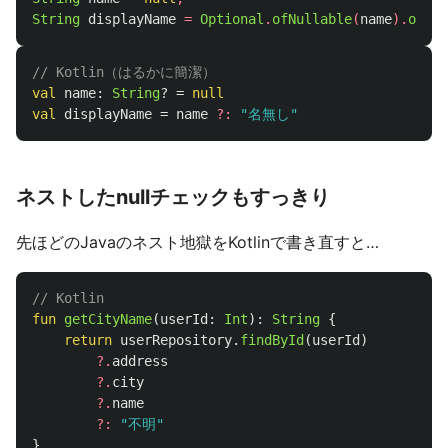
String
displayName
=
Optional
.
ofNullable
(
name
).
orEls
// Kotlin（はるかに簡潔）
val
name
:
String
?
=
null
val
displayName
=
name
?:
"名無し"
ネストしたnullチェックもすっきり
先ほどのJavaのネスト地獄をKotlinで書き直すと…
// Kotlin
fun
getCityName
(
userId
:
Int
):
String
{
return
userRepository
.
findById
(
userId
)
?.
address
?.
city
?.
name
?:
"不明"
}