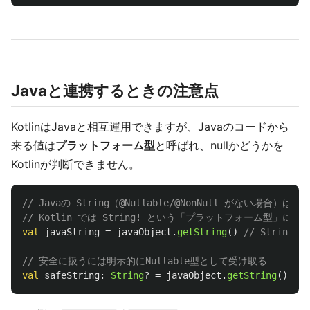
Javaと連携するときの注意点
KotlinはJavaと相互運用できますが、Javaのコードから
来る値は
プラットフォーム型
と呼ばれ、nullかどうかを
Kotlinが判断できません。
// Javaの String（@Nullable/@NonNull がない場合）は
// Kotlin では String! という「プラットフォーム型」にな
val
javaString
=
javaObject
.
getString
()
// String
// 安全に扱うには明示的にNullable型として受け取る
val
safeString
:
String
?
=
javaObject
.
getString
()