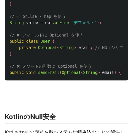
}
// ✅ orElse / map を使う
String
value
=
opt
.
orElse
(
"デフォルト"
);
// ❌ フィールドに Optional を使う
public
class
User
{
private
Optional
<
String
>
email
;
// NG（シリアラ
}
// ❌ メソッドの引数に Optional を使う
public
void
sendEmail
(
Optional
<
String
>
email
)
{
}
/
KotlinのNull安全
Kotlinはnullの問題を
型システムに組み込む
ことで解決し