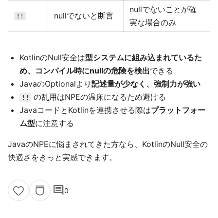
nullでないことが確
nullでないと断言
!!
実な場合のみ
KotlinのNull安全は
型システムに組み込まれているた
め、コンパイル時にnullの危険を検出
できる
JavaのOptionalより
記述量が少なく、強制力が強い
の乱用はNPEの温床になるため避ける
!!
JavaコードとKotlinを連携させる際は
プラットフォー
ム型
に注意する
JavaのNPEに悩まされてきた方なら、KotlinのNull安全の
快適さをきっと実感できます。
comment
0