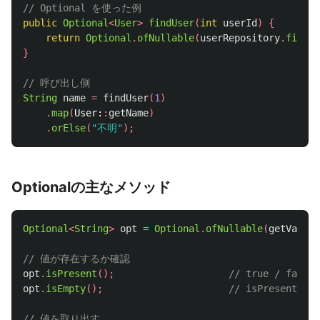
// Optional を使った例
public
Optional
<
User
>
findUser
(
int
userId
)
{
return
Optional
.
ofNullable
(
userRepository
.
findBy
}
// 呼び出し側
String
name
=
findUser
(
1
)
.
map
(
User:
:
getName
)
.
orElse
(
"不明"
);
Optionalの主なメソッド
Optional
<
String
>
opt
=
Optional
.
ofNullable
(
getValue
(
// 値が存在するか確認
opt
.
isPresent
();
// true / false
opt
.
isEmpty
();
// isPresent(
// 値を取り出す