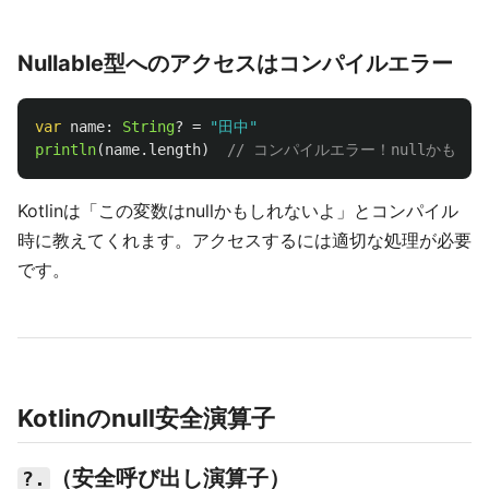
Nullable型へのアクセスはコンパイルエラー
var
name
:
String
?
=
"田中"
println
(
name
.
length
)
// コンパイルエラー！nullかもし
Kotlinは「この変数はnullかもしれないよ」とコンパイル
時に教えてくれます。アクセスするには適切な処理が必要
です。
Kotlinのnull安全演算子
（安全呼び出し演算子）
?.