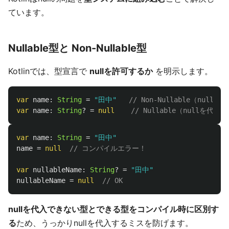
ています。
Nullable型と Non-Nullable型
Kotlinでは、型宣言で
nullを許可するか
を明示します。
var
name
:
String
=
"田中"
// Non-Nullable（nul
var
name
:
String
?
=
null
// Nullable（nullを代入
var
name
:
String
=
"田中"
name
=
null
// コンパイルエラー！
var
nullableName
:
String
?
=
"田中"
nullableName
=
null
// OK
nullを代入できない型とできる型をコンパイル時に区別す
る
ため、うっかりnullを代入するミスを防げます。