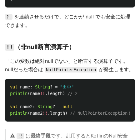
を連鎖させるだけで、どこかが null でも安全に処理
?.
できます。
（非null断言演算子）
!!
「この変数は絶対nullでない」と断言する演算子です。
nullだった場合は
が発生します。
NullPointerException
val
name
:
String
?
=
"田中"
println
(
name
!!
.
length
)
// 2
val
name2
:
String
?
=
null
println
(
name2
!!
.
length
)
// NullPointerException！
⚠️
は
最終手段
です。乱用するとKotlinのNull安全
!!