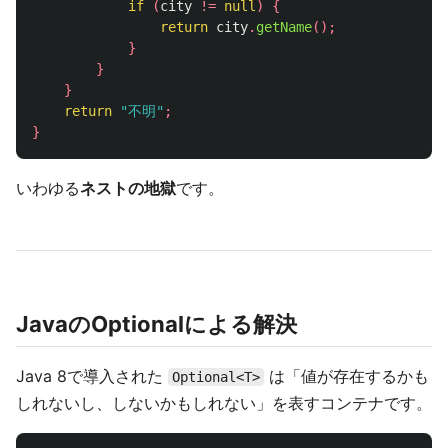
if
(
city
!=
null
)
{
return
city
.
getName
();
}
}
}
return
"不明"
;
}
いわゆる
ネストの地獄
です。
JavaのOptionalによる解決
Java 8で導入された
は「値が存在するかも
Optional<T>
しれないし、しないかもしれない」を表すコンテナです。