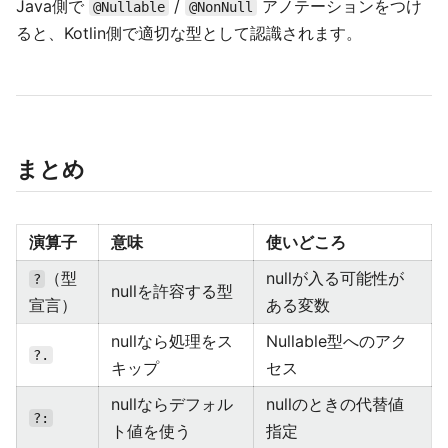
Java側で
/
アノテーションをつけ
@Nullable
@NonNull
ると、Kotlin側で適切な型として認識されます。
まとめ
演算子
意味
使いどころ
（型
nullが入る可能性が
?
nullを許容する型
宣言）
ある変数
nullなら処理をス
Nullable型へのアク
?.
キップ
セス
nullならデフォル
nullのときの代替値
?:
ト値を使う
指定