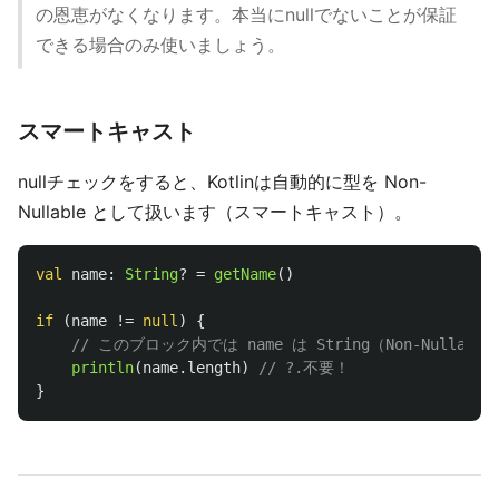
の恩恵がなくなります。本当にnullでないことが保証
できる場合のみ使いましょう。
スマートキャスト
nullチェックをすると、Kotlinは自動的に型を Non-
Nullable として扱います（スマートキャスト）。
val
name
:
String
?
=
getName
()
if
(
name
!=
null
)
{
// このブロック内では name は String（Non-Nulla
println
(
name
.
length
)
// ?.不要！
}