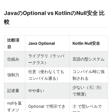
JavaのOptional vs KotlinのNull安全 比
較
比較項
Java Optional
Kotlin Null安全
目
ライブラリ（ラッパ
仕組み
言語の型システム
ークラス）
任意（使わなくても
コンパイル時に強
強制力
コンパイル通る）
制される
少ない（
?.
?:
記述量
やや多い
で簡潔）
nullを返
Optional で明示でき
で型レベルで
?
すメソ