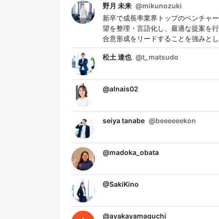
野月 未来
@
mikunozuki
新卒で成長率業界トップのベンチャー
望を整理・言語化し、最適な提案を行
合意形成をリードすることを強みとし
松土 達也
@
t_matsudo
@
alnais02
seiya tanabe
@
beeeeeekon
@
madoka_obata
@
SakiKino
@
ayakayamaguchi