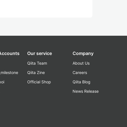
 Accounts
Our service
Company
Qiita Team
About Us
_milestone
Qiita Zine
Careers
poi
Official Shop
Qiita Blog
k
News Release