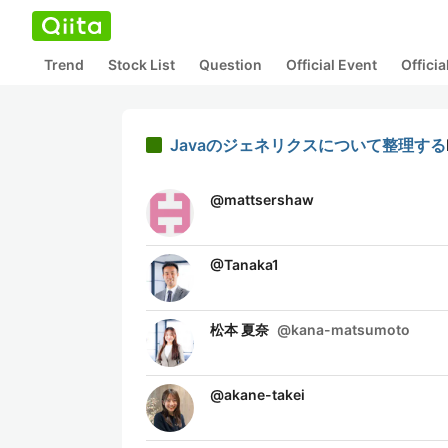
Trend
Stock List
Question
Official Event
Offici
Javaのジェネリクスについて整理する
@
mattsershaw
@
Tanaka1
松本 夏奈
@
kana-matsumoto
@
akane-takei