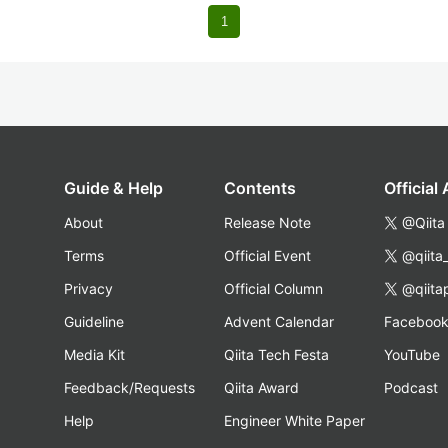
1
Guide & Help
Contents
Official
About
Release Note
@Qiita
Terms
Official Event
@qiita
Privacy
Official Column
@qiita
Guideline
Advent Calendar
Faceboo
Media Kit
Qiita Tech Festa
YouTube
Feedback/Requests
Qiita Award
Podcast
Help
Engineer White Paper