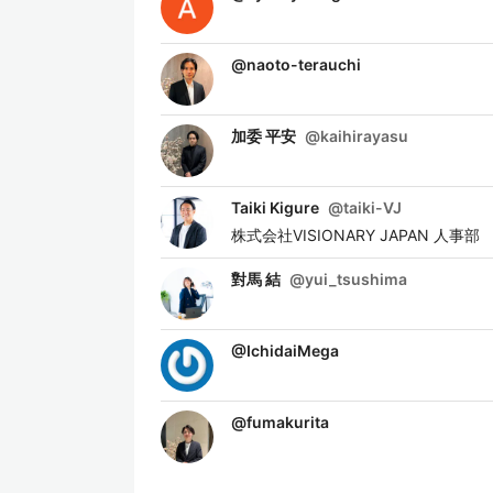
@
naoto-terauchi
加委 平安
@
kaihirayasu
Taiki Kigure
@
taiki-VJ
株式会社VISIONARY JAPAN 人事部
對馬 結
@
yui_tsushima
@
IchidaiMega
@
fumakurita