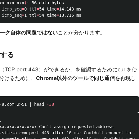
xx.xxx.xxx
)
: 56 data bytes

 
icmp_seq
=
0 
ttl
=
54 
time
=
14.148 ms

 
icmp_seq
=
1 
ttl
=
54 
time
=
ワーク自体の問題ではない
ことが分かります。
生する
（TCP port 443）ができるか」を確認するためにcurlを使
分けるために、
Chrome以外のツールで同じ通信を再現
し
-a.com 2>&1 | 
head
-30


xx.xxx.xxx.xxx: Can't assign requested address

-site-a.com port 443 after 16 ms: Couldn't connect to ser