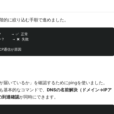
階的に絞り込む手順で進めました。
    → ✅ 正常

？    → ❌ 失敗

が届いているか」を確認するためにpingを使いました。
最も基本的なコマンドで、
DNSの名前解決（ドメイン→IPア
の到達確認
が同時にできます。