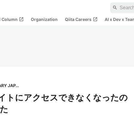
search
open_in_new
open_in_new
al Column
Organization
Qiita Careers
AI x Dev x Tea
株式会社VISIONARY JAPAN
のサイトにアクセスできなくなったの
た