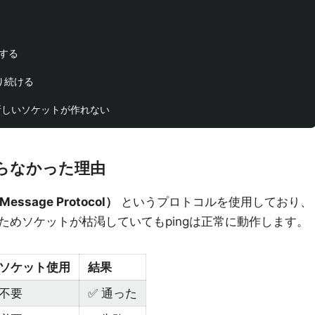
する

続ける

が通らなかった理由
 Message Protocol）
というプロトコルを使用しており、
ためソケットが枯渇していてもpingは正常に動作します。
ソケット使用
結果
不要
✅ 通った