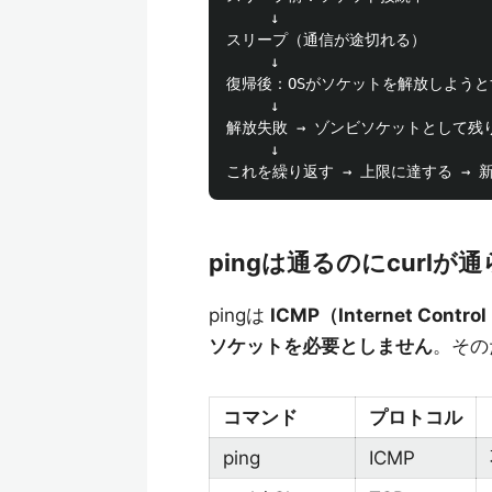
     ↓

スリープ（通信が途切れる）

     ↓

復帰後：OSがソケットを解放しようと
     ↓

解放失敗 → ゾンビソケットとして残り
     ↓

pingは通るのにcurl
pingは
ICMP（Internet Control
ソケットを必要としません
。その
コマンド
プロトコル
ping
ICMP