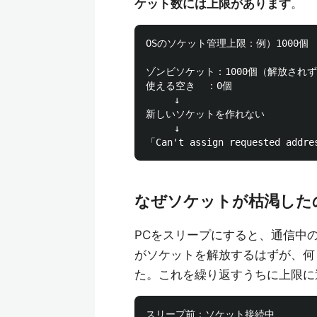
ケット数には上限があります
。
OSのソケット管理上限：例）1000個

ゾンビソケット：1000個（解放されず
使える空き  ：0個

     ↓

新しいソケットを作れない

     ↓

なぜソケットが枯渇した
PCをスリープにすると、通信中
がソケットを解放するはずが、何
た。これを繰り返すうちに上限に
スリープ前：ソケット接続中
