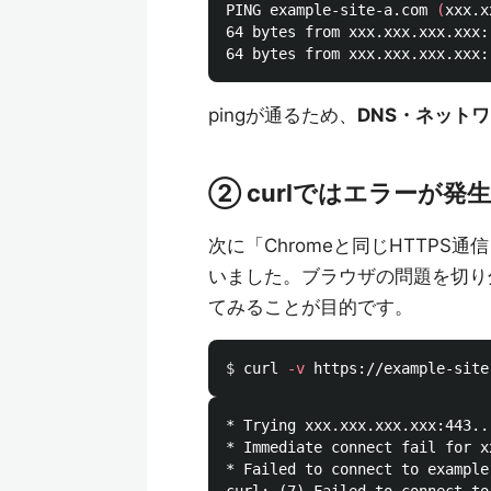
PING example-site-a.com 
(
xxx.x
64 bytes from xxx.xxx.xxx.xxx:
64 bytes from xxx.xxx.xxx.xxx:
pingが通るため、
DNS・ネット
② curlではエラーが発
次に「Chromeと同じHTTPS通信
いました。ブラウザの問題を切り
てみることが目的です。
$ 
curl 
-v
 https://example-site
* Trying xxx.xxx.xxx.xxx:443...
* Immediate connect fail for x
* Failed to connect to example