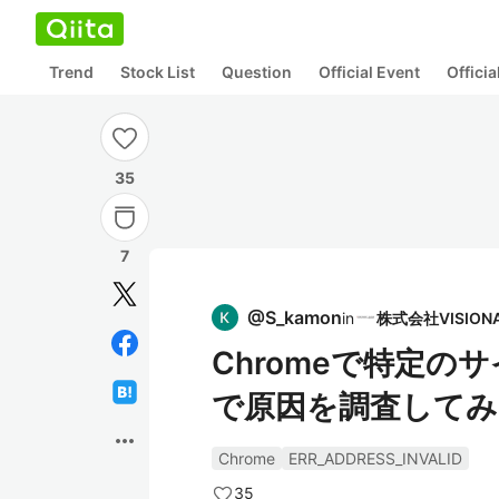
Trend
Stock List
Question
Official Event
Offici
35
7
@
S_kamon
in
Chromeで特定
で原因を調査してみ
more_horiz
Chrome
ERR_ADDRESS_INVALID
35