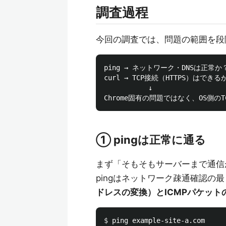
調査過程
今回の調査では、問題の範囲を段
ping → ネットワーク・DNSは正常か？ 
curl → TCP接続（HTTPS）はできるか
           ↓

① pingは正常に通る
まず「そもそもサーバーまで通信
pingはネットワーク疎通確認の
ドレスの変換）とICMPパケット
$ 
ping example-site-a.com
