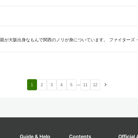
親が大阪出身なもんで関西のノリが身についています。 ファイターズ
…
navigate_next
1
2
3
4
5
11
12
Guide & Help
Contents
Official