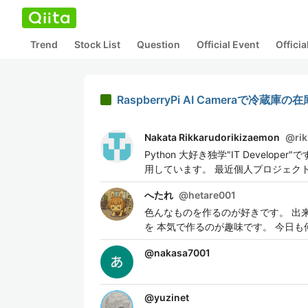
Trend
Stock List
Question
Official Event
Offici
RaspberryPi AI Cameraで冷蔵
Nakata Rikkarudorikizaemon
@
ri
Python 大好き独学"IT Developer
用しています。 最近個人プロジェクトで
へたれ
@
hetare001
色んなものを作るのが好きです。 出来上
を 本気で作るのが趣味です。 今日
@
nakasa7001
@
yuzinet