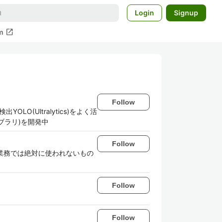
Login
Signup
open_in_new
m
Follow
YOLO(Ultralytics)をよく活
ブラリ)を開発中
Follow
、 業務では絶対に使われないもの
Follow
Follow