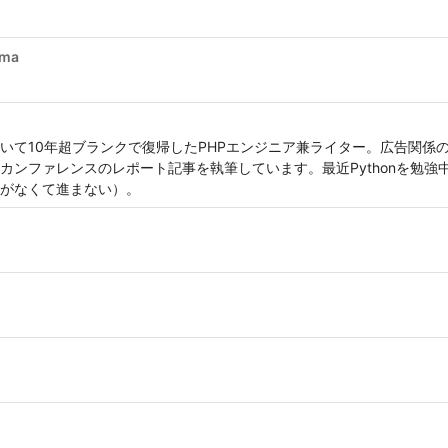
ima
いて10年超ブランクで復帰したPHPエンジニア兼ライター。広告関係の
カンファレンスのレポート記事を執筆しています。最近Pythonを勉強
がなくて進まない）。