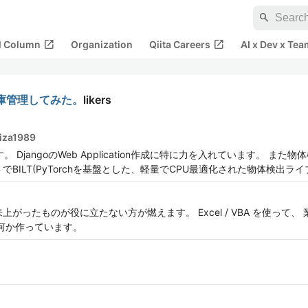
search
open_in_new
open_in_new
al Column
Organization
Qiita Careers
AI x Dev x Tea
庫の在庫管理してみた。
likers
kiza1989
"です。 DjangoのWeb Application作成に特に力を入れています。 また物体検出
BILT(PyTorchを基盤とした、軽量でCPU最適化された物体検出ライ
がったものが役に立たない方が燃えます。 Excel / VBA を使って
も何か作っています。