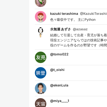
kazuki terashima
@
KazukiTerash
色々吸収中です。 主にPython
水無瀬 あずさ
@
azasaz
結婚して引退して出産・育児が落ち着
現役エンジニアならではの技術記事や
役のゲームを作るのが野望です（時間
@
tomo022
@
t_oishi
@
ekenLula
@
miya____1