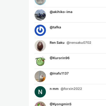
@
akihiko-ima
@
tafka
Ren Saku
@
rensaku0702
@
Kurorin96
@
inafu1137
n mm
@
forxin2022
@
KyongminS