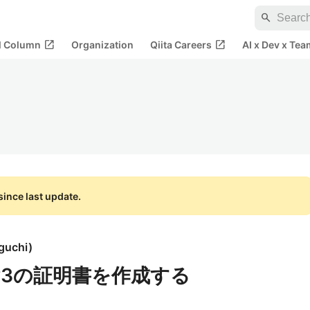
search
open_in_new
open_in_new
al Column
Organization
Qiita Careers
AI x Dev x Tea
ince last update.
guchi
)
9 v3の証明書を作成する