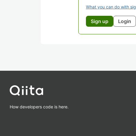
What you can do with si
Sign up
Login
How developers code is here.