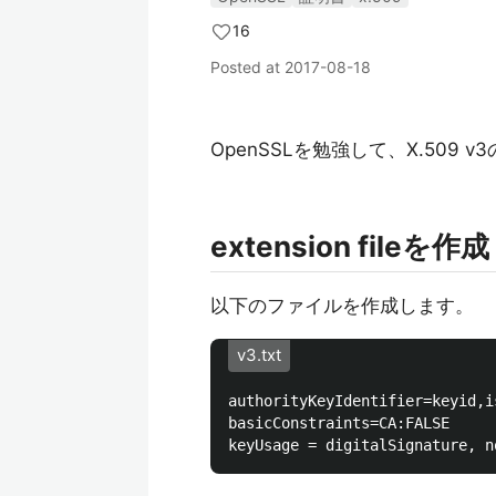
16
Posted at
2017-08-18
OpenSSLを勉強して、X.509
extension fileを作成
以下のファイルを作成します。
v3.txt
authorityKeyIdentifier=keyid,is
basicConstraints=CA:FALSE
