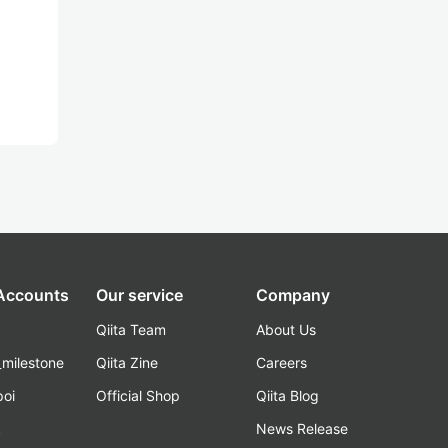
 Accounts
Our service
Company
Qiita Team
About Us
_milestone
Qiita Zine
Careers
poi
Official Shop
Qiita Blog
k
News Release