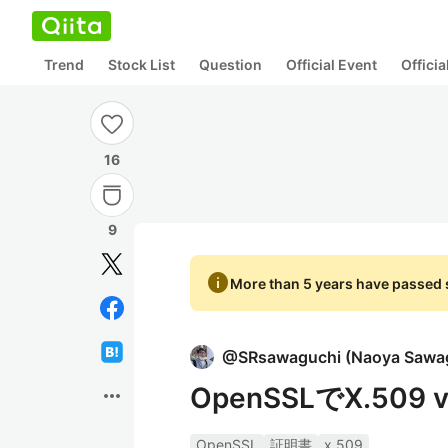
Trend
Stock List
Question
Official Event
Offici
16
9
info
More than 5 years have passed s
@
SRsawaguchi
(
Naoya Sawa
OpenSSLでX.50
more_horiz
OpenSSL
証明書
x.509