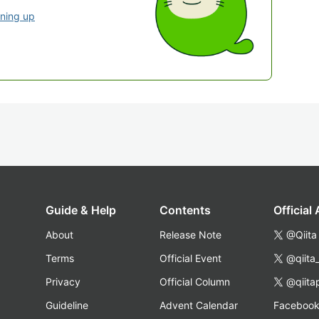
gning up
Guide & Help
Contents
Official
About
Release Note
@Qiita
Terms
Official Event
@qiita
Privacy
Official Column
@qiita
Guideline
Advent Calendar
Faceboo