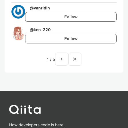
@
vanridin
Follow
@
ken-220
Follow
navigate_next
keyboard_double_arrow_right
1
/
5
How developers code is here.