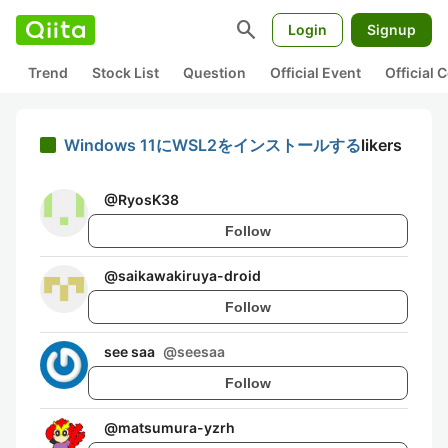
search
Login
Signup
Trend
Stock List
Question
Official Event
Official
Windows 11にWSL2をインストールする
likers
@
RyosK38
Follow
@
saikawakiruya-droid
Follow
see saa
@
seesaa
Follow
@
matsumura-yzrh