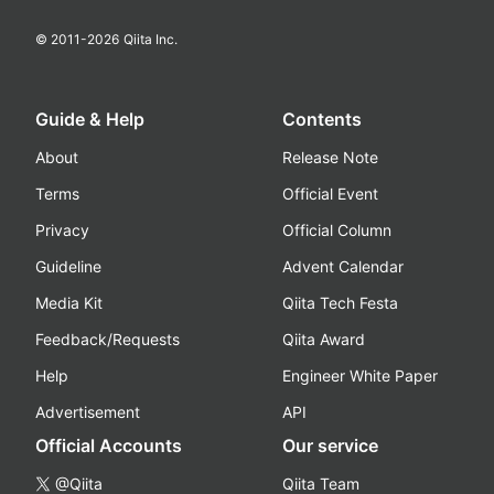
© 2011-
2026
Qiita Inc.
Guide & Help
Contents
About
Release Note
Terms
Official Event
Privacy
Official Column
Guideline
Advent Calendar
Media Kit
Qiita Tech Festa
Feedback/Requests
Qiita Award
Help
Engineer White Paper
Advertisement
API
Official Accounts
Our service
@Qiita
Qiita Team