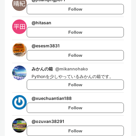
Follow
@
hitasan
Follow
@
esesm3831
Follow
みかんの箱
@
mikannohako
Pythonを少しやっているみかんの箱です。
Follow
@
xuechuantian188
Follow
@
ozuvan38291
Follow