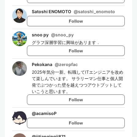
Satoshi ENOMOTO
@
satoshi_enomoto
Follow
snoo py
@
snoo_py
グラフ深層学習に興味があリます．
Follow
Pekokana
@
zeropfac
2025年気分一新。転職してITエンジニアを改め
て楽しんでいます。 サラリーマン仕事と個人開
発でぶつかった壁を越えつつアウトプットして
いこうと思います。
Follow
@
acamisoP
Follow
@
jitianqingji871