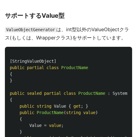
サポートするValue型
は、int型以外のValueObjectクラ
ValueObjectGenerator
ス(もしくは、Wrapperクラス)をサポートしています。
[
StringValueObject
]
public
partial
class
ProductName
{
}
public
sealed
partial
class
ProductName
:
System
.
IEq
{
public
string
Value
{
get
;
}
public
ProductName
(
string
value
)
{
Value
=
value
;
}