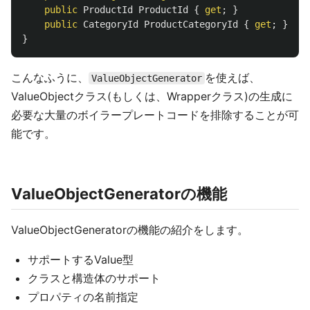
public
ProductId
ProductId
{
get
;
}
public
CategoryId
ProductCategoryId
{
get
;
}
}
こんなふうに、
を使えば、
ValueObjectGenerator
ValueObjectクラス(もしくは、Wrapperクラス)の生成に
必要な大量のボイラープレートコードを排除することが可
能です。
ValueObjectGeneratorの機能
ValueObjectGeneratorの機能の紹介をします。
サポートするValue型
クラスと構造体のサポート
プロパティの名前指定