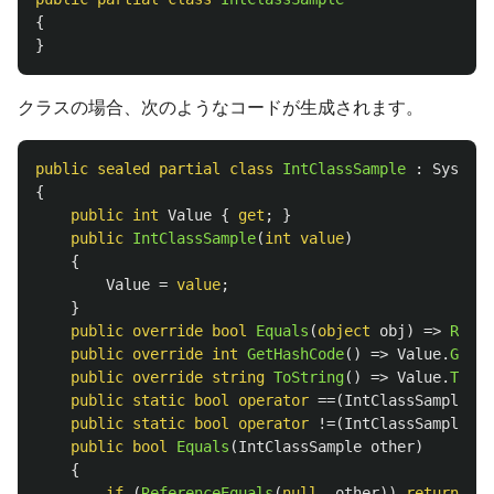
{
}
クラスの場合、次のようなコードが生成されます。
public
sealed
partial
class
IntClassSample
:
System
.
{
public
int
Value
{
get
;
}
public
IntClassSample
(
int
value
)
{
Value
=
value
;
}
public
override
bool
Equals
(
object
obj
)
=>
Refer
public
override
int
GetHashCode
()
=>
Value
.
GetHa
public
override
string
ToString
()
=>
Value
.
ToStr
public
static
bool
operator
==(
IntClassSample
le
public
static
bool
operator
!=(
IntClassSample
le
public
bool
Equals
(
IntClassSample
other
)
{
if
(
ReferenceEquals
(
null
,
other
))
return
fal