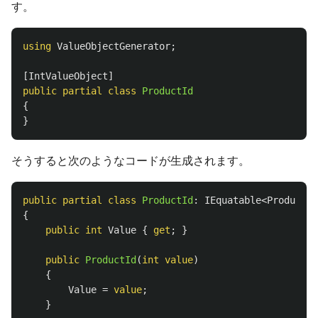
す。
using
ValueObjectGenerator
;
[
IntValueObject
]
public
partial
class
ProductId
{
}
そうすると次のようなコードが生成されます。
public
partial
class
ProductId
:
IEquatable
<
ProductId
{
public
int
Value
{
get
;
}
public
ProductId
(
int
value
)
{
Value
=
value
;
}