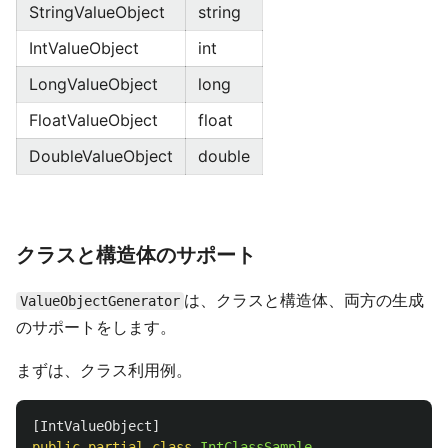
StringValueObject
string
IntValueObject
int
LongValueObject
long
FloatValueObject
float
DoubleValueObject
double
クラスと構造体のサポート
は、クラスと構造体、両方の生成
ValueObjectGenerator
のサポートをします。
まずは、クラス利用例。
[
IntValueObject
]
public
partial
class
IntClassSample