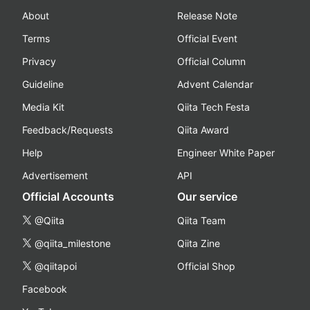
About
Release Note
Terms
Official Event
Privacy
Official Column
Guideline
Advent Calendar
Media Kit
Qiita Tech Festa
Feedback/Requests
Qiita Award
Help
Engineer White Paper
Advertisement
API
Official Accounts
Our service
@Qiita
Qiita Team
@qiita_milestone
Qiita Zine
@qiitapoi
Official Shop
Facebook