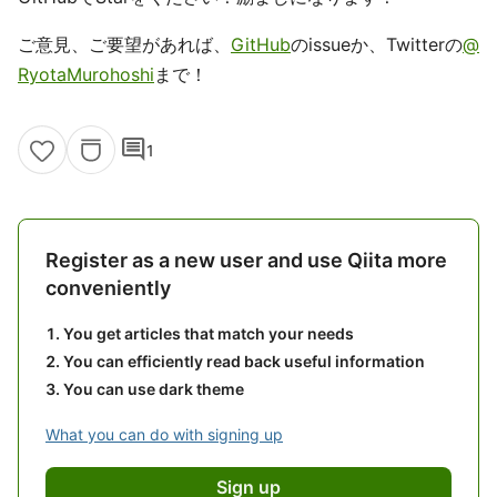
ご意見、ご要望があれば、
GitHub
のissueか、Twitterの
@
RyotaMurohoshi
まで！
comment
1
Register as a new user and use Qiita more
conveniently
You get articles that match your needs
You can efficiently read back useful information
You can use dark theme
What you can do with signing up
Sign up