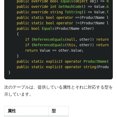
public
override
bool
Equals
(
object
obj
)
=>
Refer
public
override
int
GetHashCode
()
=>
Value
.
GetHa
public
override
string
ToString
()
=>
Value
.
ToStr
public
static
bool
operator
==(
ProductName
left
,
public
static
bool
operator
!=(
ProductName
left
,
public
bool
Equals
(
ProductName
other
)
{
if
(
ReferenceEquals
(
null
,
other
))
return
fal
if
(
ReferenceEquals
(
this
,
other
))
return
tru
return
Value
==
other
.
Value
;
}
public
static
explicit
operator
ProductName
(
stri
public
static
explicit
operator
string
(
ProductNa
}
次のテープルは、提供している属性とそれに対応する型を
示しています。
属性
型