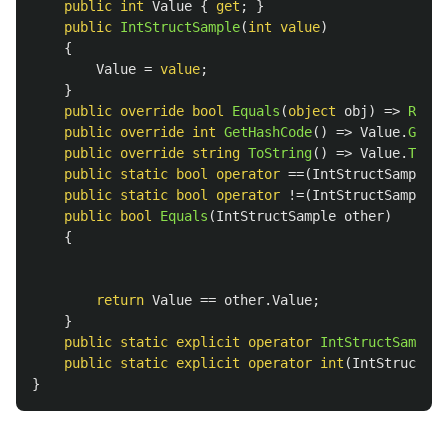
public
int
Value
{
get
;
}
public
IntStructSample
(
int
value
)
{
Value
=
value
;
}
public
override
bool
Equals
(
object
obj
)
=>
Refer
public
override
int
GetHashCode
()
=>
Value
.
GetHa
public
override
string
ToString
()
=>
Value
.
ToStr
public
static
bool
operator
==(
IntStructSample
l
public
static
bool
operator
!=(
IntStructSample
l
public
bool
Equals
(
IntStructSample
other
)
{
return
Value
==
other
.
Value
;
}
public
static
explicit
operator
IntStructSample
(
public
static
explicit
operator
int
(
IntStructSam
}