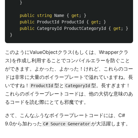
}
public
string
Name
{
get
;
}
public
ProductId
ProductId
{
get
;
}
public
CategroyId
ProductCategoryId
{
get
;
}
}
このようにValueObjectクラス(もしくは、Wrapperクラ
ス)を作成し利用することでコンパイルエラーを防ぐこと
ができます。よかった、よかった！けれど、これらのコー
ドは非常に大量のボイラープレートで溢れていますね。長
いですね！
型と
型。長すぎます！
ProductId
CategoryId
これらのボイラープレートコードは、他の大切な意味のあ
るコードを読む際にとても邪魔です。
さて、こんなふうなボイラープレートコードには、C#
9.0から加わった
が大活躍します。
C# Source Generator