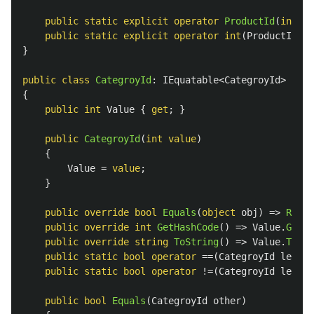
public
static
explicit
operator
ProductId
(
int
va
public
static
explicit
operator
int
(
ProductId
va
}
public
class
CategroyId
:
IEquatable
<
CategroyId
>
{
public
int
Value
{
get
;
}
public
CategroyId
(
int
value
)
{
Value
=
value
;
}
public
override
bool
Equals
(
object
obj
)
=>
Refer
public
override
int
GetHashCode
()
=>
Value
.
GetHa
public
override
string
ToString
()
=>
Value
.
ToStr
public
static
bool
operator
==(
CategroyId
left
,
public
static
bool
operator
!=(
CategroyId
left
,
public
bool
Equals
(
CategroyId
other
)