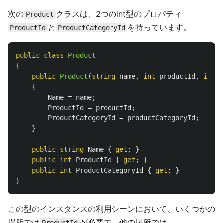
次の
クラスは、2つのint型のプロパティ
Product
と
を持っています。
ProductId
ProductCategoryId
public
class
Product
{
public
Product
(
string
name
,
int
productId
,
int
p
{
Name
=
name
;
ProductId
=
productId
;
ProductCategoryId
=
productCategoryId
;
}
public
string
Name
{
get
;
}
public
int
ProductId
{
get
;
}
public
int
ProductCategoryId
{
get
;
}
}
この型のインスタンスの利用シーンにおいて、いくつかの
場所では
が必要で、他の場所では
ProductId