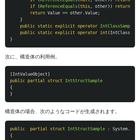
if
(
ReferenceEquals
(
this
,
other
))
return
tru
return
Value
==
other
.
Value
;
}
public
static
explicit
operator
IntClassSample
(
i
public
static
explicit
operator
int
(
IntClassSamp
}
次に、構造体の利用例。
[
IntValueObject
]
public
partial
struct
IntStructSample
{
}
構造体の場合、次のようなコードが生成されます。
public
partial
struct
IntStructSample
:
System
.
IEqu
{