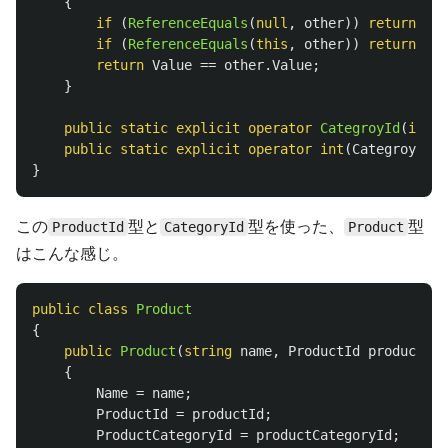
{
if
(
ReferenceEquals
(
null
,
other
))
return
fal
if
(
ReferenceEquals
(
this
,
other
))
return
tru
return
Value
==
other
.
Value
;
}
public
static
explicit
operator
CategroyId
(
int
v
public
static
explicit
operator
int
(
CategroyId
v
}
この
型と
型を使った、
型
ProductId
CategoryId
Product
はこんな感じ。
public
class
Product
{
public
Product
(
string
name
,
ProductId
productId
,
{
Name
=
name
;
ProductId
=
productId
;
ProductCategoryId
=
productCategoryId
;