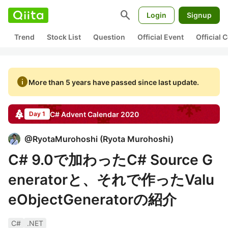
search
Login
Signup
Trend
Stock List
Question
Official Event
Official
info
More than 5 years have passed since last update.
C#
Advent Calendar
2020
Day 1
@
RyotaMurohoshi
(
Ryota Murohoshi
)
C# 9.0で加わったC# Source G
eneratorと、それで作ったValu
eObjectGeneratorの紹介
C#
.NET