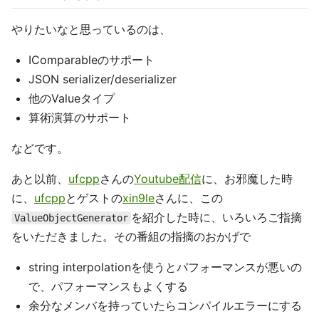
やりたいなと思っているのは、
IComparableのサポート
JSON serializer/deserializer
他のValueタイプ
算術演算のサポート
などです。
あと以前、
ufcpp
さんの
Youtube配信
に、お邪魔した時
に、
ufcpp
とゲストの
xin9le
さんに、この
を紹介した時に、いろいろご指摘
ValueObjectGenerator
をいただきました。その番組の指摘のおかげで
string interpolationを使うとパフォーマンスが悪いの
で、パフォーマンスもよくする
余分なメンバを持っていたらコンパイルエラーにする