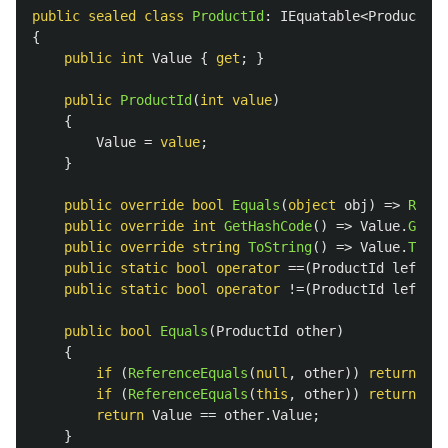
public
sealed
class
ProductId
:
IEquatable
<
ProductId
>
{
public
int
Value
{
get
;
}
public
ProductId
(
int
value
)
{
Value
=
value
;
}
public
override
bool
Equals
(
object
obj
)
=>
Refer
public
override
int
GetHashCode
()
=>
Value
.
GetHa
public
override
string
ToString
()
=>
Value
.
ToStr
public
static
bool
operator
==(
ProductId
left
,
P
public
static
bool
operator
!=(
ProductId
left
,
P
public
bool
Equals
(
ProductId
other
)
{
if
(
ReferenceEquals
(
null
,
other
))
return
fal
if
(
ReferenceEquals
(
this
,
other
))
return
tru
return
Value
==
other
.
Value
;
}