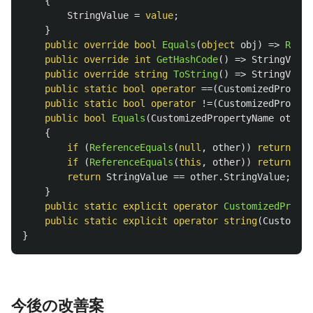
{
StringValue
=
value
;
}
public
override
bool
Equals
(
object
obj
)
=>
Refer
public
override
int
GetHashCode
()
=>
StringValue
public
override
string
ToString
()
=>
StringValue
public
static
bool
operator
==(
CustomizedPropert
public
static
bool
operator
!=(
CustomizedPropert
public
bool
Equals
(
CustomizedPropertyName
other
)
{
if
(
ReferenceEquals
(
null
,
other
))
return
fal
if
(
ReferenceEquals
(
this
,
other
))
return
tru
return
StringValue
==
other
.
StringValue
;
}
public
static
explicit
operator
CustomizedProper
public
static
explicit
operator
string
(
Customize
}
今後の改善案