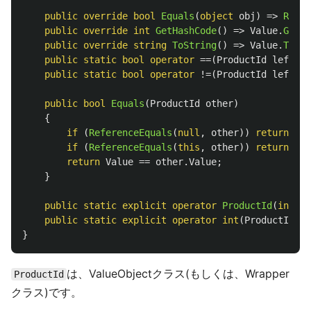
public
override
bool
Equals
(
object
obj
)
=>
Refer
public
override
int
GetHashCode
()
=>
Value
.
GetHa
public
override
string
ToString
()
=>
Value
.
ToStr
public
static
bool
operator
==(
ProductId
left
,
P
public
static
bool
operator
!=(
ProductId
left
,
P
public
bool
Equals
(
ProductId
other
)
{
if
(
ReferenceEquals
(
null
,
other
))
return
fal
if
(
ReferenceEquals
(
this
,
other
))
return
tru
return
Value
==
other
.
Value
;
}
public
static
explicit
operator
ProductId
(
int
va
public
static
explicit
operator
int
(
ProductId
va
}
は、ValueObjectクラス(もしくは、Wrapper
ProductId
クラス)です。