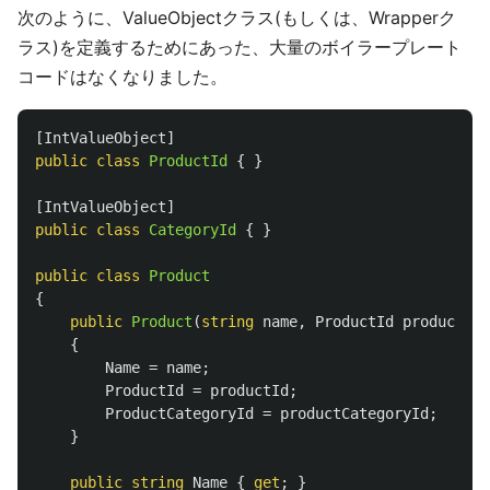
次のように、ValueObjectクラス(もしくは、Wrapperク
ラス)を定義するためにあった、大量のボイラープレート
コードはなくなりました。
[
IntValueObject
]
public
class
ProductId
{
}
[
IntValueObject
]
public
class
CategoryId
{
}
public
class
Product
{
public
Product
(
string
name
,
ProductId
productId
,
{
Name
=
name
;
ProductId
=
productId
;
ProductCategoryId
=
productCategoryId
;
}
public
string
Name
{
get
;
}