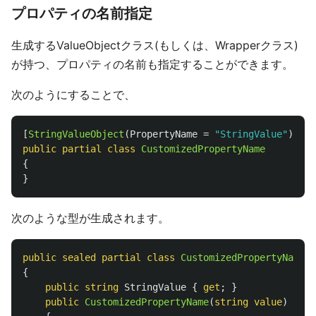
プロパティの名前指定
生成するValueObjectクラス(もしくは、Wrapperクラス)
が持つ、プロパティの名前も指定することができます。
次のようにすることで、
[
StringValueObject
(
PropertyName
=
"StringValue"
)]
public
partial
class
CustomizedPropertyName
{
}
次のような型が生成されます。
public
sealed
partial
class
CustomizedPropertyName
:
{
public
string
StringValue
{
get
;
}
public
CustomizedPropertyName
(
string
value
)