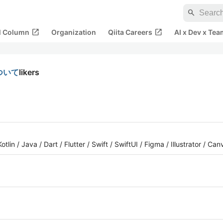
search
open_in_new
open_in_new
al Column
Organization
Qiita Careers
AI x Dev x Tea
ついて
likers
a / Dart / Flutter / Swift / SwiftUI / Figma / Illustrator / Can