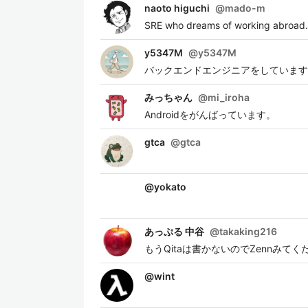
naoto higuchi
@
mado-m
SRE who dreams of working abroad. 
y5347M
@
y5347M
バックエンドエンジニアをしています
みっちゃん
@
mi_iroha
Androidをがんばっています。
gtca
@
gtca
@
yokato
あっぷる 中谷
@
takaking216
もうQitaは書かないのでZennみてく
@
wint