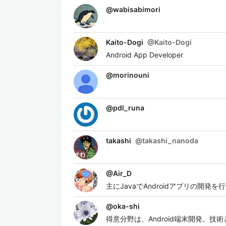
@
wabisabimori
Kaito-Dogi
@
Kaito-Dogi
Android App Developer
@
morinouni
@
pdl_runa
takashi
@
takashi_nanoda
@
Air_D
主にJavaでAndroidアプリの開発
@
oka-shi
得意分野は、Android端末開発。技術