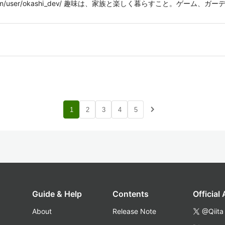
ss.com/user/okashi_dev/ 趣味は、家族と楽しく暮らすこと。ゲー
navigate_next
1
2
3
4
5
Guide & Help
Contents
Official
About
Release Note
@Qiita