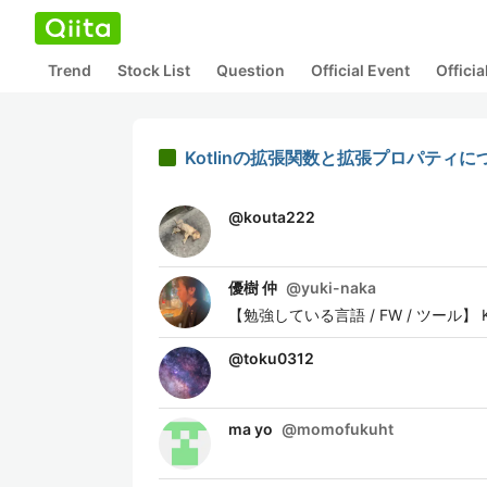
Trend
Stock List
Question
Official Event
Offici
Kotlinの拡張関数と拡張プロパティに
@
kouta222
優樹 仲
@
yuki-naka
【勉強している言語 / FW / ツール】 Kotlin / Jav
@
toku0312
ma yo
@
momofukuht