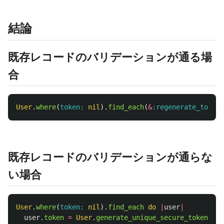
結論
既存レコードのバリデーションが通る場
合
User
.
where
(
token: 
nil
).
find_each
(
&
:regenerate_token
)
既存レコードのバリデーションが通らな
い場合
User
.
where
(
token: 
nil
).
find_each
do
|
user
|
user
.
token
=
User
.
generate_unique_secure_token