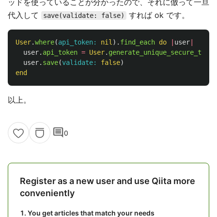
ッドを使っていることが分かったので、それに倣って一旦
代入して
すれば ok です。
save(validate: false)
User
.
where
(
api_token: 
nil
).
find_each
do
|
user
|
user
.
api_token
=
User
.
generate_unique_secure_token
user
.
save
(
validate: 
false
)
end
以上。
comment
0
Register as a new user and use Qiita more
conveniently
You get articles that match your needs