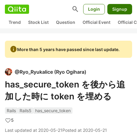
search
Login
Signup
Trend
Stock List
Question
Official Event
Official
info
More than 5 years have passed since last update.
@
Ryo_Ryukalice
(
Ryo Ogihara
)
has_secure_token を後から追
加した時に token を埋める
Rails
Rails5
has_secure_token
5
Last updated at
2020-05-21
Posted at
2020-05-21