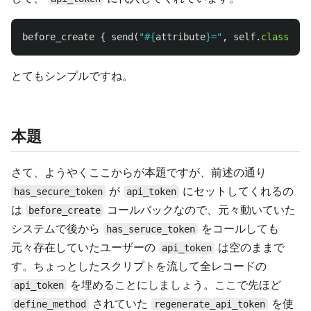
before_create
{
send
(
"
#{
attribute
}
="
,
self
.
class
.
gen
とてもシンプルですね。
本題
さて、ようやくここからが本題ですが、前述の通り
が
にセットしてくれるの
has_secure_token
api_token
は
コールバックなので、元々動いていた
before_create
システムで後から
をコールしても
has_seruce_token
元々存在していたユーザーの
は空のままで
api_token
す。ちょっとしたスクリプトを流して全レコードの
を埋めることにしましょう。ここで先ほど
api_token
されていた
を使
define_method
regenerate_api_token