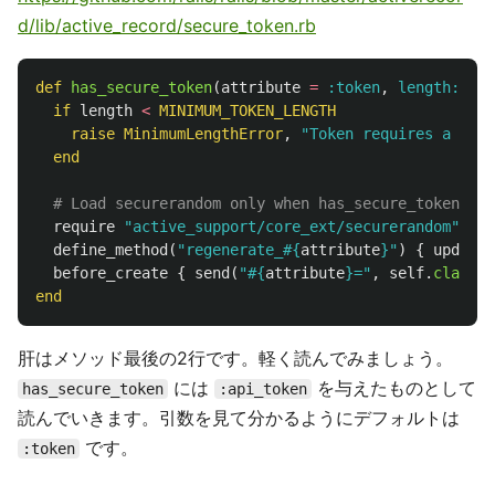
d/lib/active_record/secure_token.rb
def
has_secure_token
(
attribute
=
:token
,
length: 
MIN
if
length
<
MINIMUM_TOKEN_LENGTH
raise
MinimumLengthError
,
"Token requires a mini
end
# Load securerandom only when has_secure_token is 
require
"active_support/core_ext/securerandom"
define_method
(
"regenerate_
#{
attribute
}
"
)
{
update!
before_create
{
send
(
"
#{
attribute
}
="
,
self
.
class
.
g
end
肝はメソッド最後の2行です。軽く読んでみましょう。
には
を与えたものとして
has_secure_token
:api_token
読んでいきます。引数を見て分かるようにデフォルトは
です。
:token