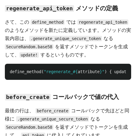
メソッドの定義
regenerate_api_token
さて、この
では
define_method
regenerate_api_token
のようなメソッドを新たに定義しています。メソッドの実
装内容は、
なる
.generate_unique_secure_token
を返すメソッドでトークンを生成
SecureRandom.base58
して、
するというものです。
update!
define_method
(
"regenerate_
#{
attribute
}
"
)
{
update!
a
コールバックで値の代入
before_create
最後の行は、
コールバックで先ほどと同
before_create
様に
なる
.generate_unique_secure_token
を返すメソッドでトークンを生成
SecureRandom.base58
して、
に代入してくれています。
api_token