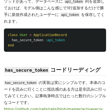
ソッドがあって、データベースに
列を追加し
api_token
ておけば、モデル側はこんな感じで1行追加するだけで勝
手に新規作成されたユーザーに
を保存してく
api_token
れます。
class
User
<
ApplicationRecord
has_secure_token
:api_token
end
コードリーディング
has_secure_token
の実装は実にシンプルです。本体のコ
has_secure_token
ードを読みに行くことに抵抗感のある方は是非読みに行っ
てみてください。記事執筆時点ではたった数行のシンプル
なコードです。
https://github.com/rails/rails/blob/master/activerecor