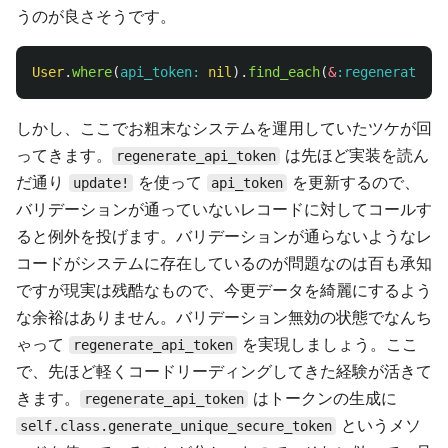
うのが良さそうです。
User
.
where
(
api_token: 
nil
).
find_each
(
&
:regenerate_ap
しかし、ここでお粗末なシステムを運用していたツケが回
ってきます。
は先ほど実装を読ん
regenerate_api_token
だ通り
を使って
を更新するので、
update!
api_token
バリデーションが通っていないレコードに対してコールす
ると例外を投げます。バリデーションが通らないようなレ
コードがシステムに存在しているのが問題なのは百も承知
ですが現実は残酷なもので、今更データを綺麗にするよう
な余裕はありません。バリデーション無効の状態でなんち
ゃって
を実現しましょう。ここ
regenerate_api_token
で、先ほど軽くコードリーディングしてきた経験が活きて
きます。
はトークンの生成に
regenerate_api_token
というメソ
self.class.generate_unique_secure_token