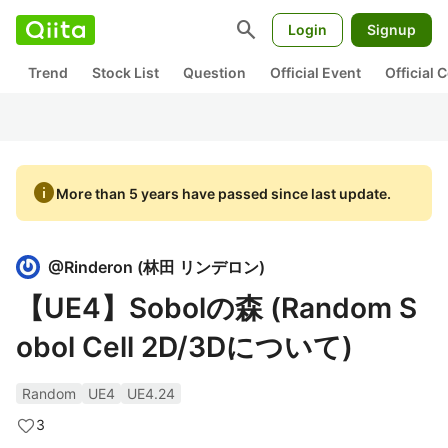
search
Login
Signup
Trend
Stock List
Question
Official Event
Official
info
More than 5 years have passed since last update.
@
Rinderon
(
林田 リンデロン
)
【UE4】Sobolの森 (Random S
obol Cell 2D/3Dについて)
Random
UE4
UE4.24
3