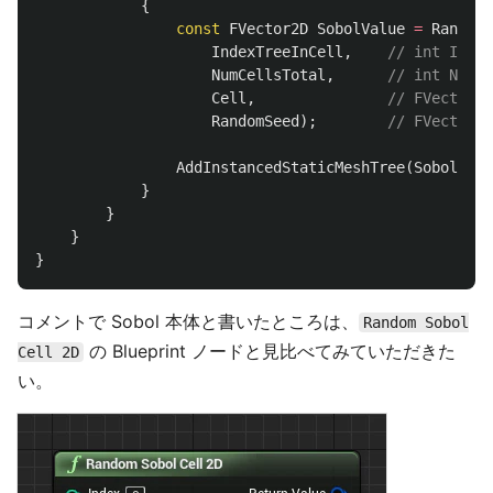
{
const
FVector2D
SobolValue
=
RandomS
IndexTreeInCell
,
// int Index
NumCellsTotal
,
// int NumCe
Cell
,
// FVector2D
RandomSeed
);
// FVector2D
AddInstancedStaticMeshTree
(
SobolValu
}
}
}
}
コメントで Sobol 本体と書いたところは、
Random Sobol
の Blueprint ノードと見比べてみていただきた
Cell 2D
い。