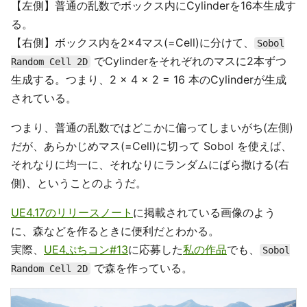
【左側】普通の乱数でボックス内にCylinderを16本生成す
る。
【右側】ボックス内を2×4マス(=Cell)に分けて、
Sobol
でCylinderをそれぞれのマスに2本ずつ
Random Cell 2D
生成する。つまり、2 × 4 × 2 = 16 本のCylinderが生成
されている。
つまり、普通の乱数ではどこかに偏ってしまいがち(左側)
だが、あらかじめマス(=Cell)に切って Sobol を使えば、
それなりに均一に、それなりにランダムにばら撒ける(右
側)、ということのようだ。
UE4.17のリリースノート
に掲載されている画像のよう
に、森などを作るときに便利だとわかる。
実際、
UE4ぷちコン#13
に応募した
私の作品
でも、
Sobol
で森を作っている。
Random Cell 2D