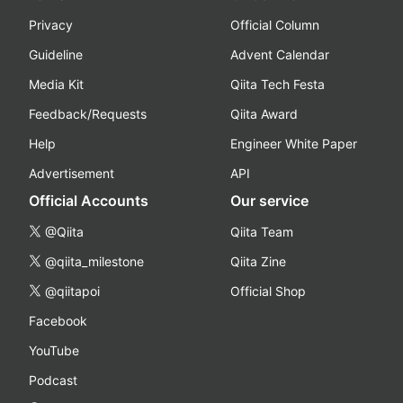
Privacy
Official Column
Guideline
Advent Calendar
Media Kit
Qiita Tech Festa
Feedback/Requests
Qiita Award
Help
Engineer White Paper
Advertisement
API
Official Accounts
Our service
@Qiita
Qiita Team
@qiita_milestone
Qiita Zine
@qiitapoi
Official Shop
Facebook
YouTube
Podcast