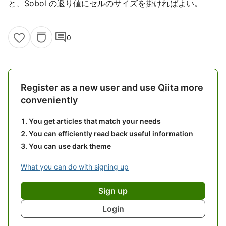
と、Sobol の返り値にセルのサイズを掛ければよい。
comment
0
Register as a new user and use Qiita more
conveniently
You get articles that match your needs
You can efficiently read back useful information
You can use dark theme
What you can do with signing up
Sign up
Login