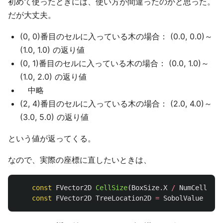
初めて使ったときには、使い方が間違ったのかと思った。
だが大丈夫。
(0, 0)番目のセルに入っている木の場合： (0.0, 0.0)～
(1.0, 1.0) の返り値
(0, 1)番目のセルに入っている木の場合： (0.0, 1.0)～
(1.0, 2.0) の返り値
中略
(2, 4)番目のセルに入っている木の場合： (2.0, 4.0)～
(3.0, 5.0) の返り値
という値が返ってくる。
なので、実際の座標に直したいときは、
const
FVector2D
CellSize
(
BoxSize
.
X
/
NumCellsX
,
const
FVector2D
TreeLocation2D
=
SobolValue
*
Ce