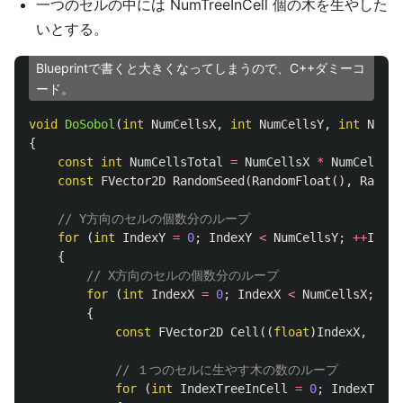
一つのセルの中には NumTreeInCell 個の木を生やした
いとする。
Blueprintで書くと大きくなってしまうので、C++ダミーコ
ード。
void
DoSobol
(
int
NumCellsX
,
int
NumCellsY
,
int
NumTr
{
const
int
NumCellsTotal
=
NumCellsX
*
NumCellsY
;
const
FVector2D
RandomSeed
(
RandomFloat
(),
Random
// Y方向のセルの個数分のループ
for
(
int
IndexY
=
0
;
IndexY
<
NumCellsY
;
++
Index
{
// X方向のセルの個数分のループ
for
(
int
IndexX
=
0
;
IndexX
<
NumCellsX
;
++
I
{
const
FVector2D
Cell
((
float
)
IndexX
,
(
flo
// １つのセルに生やす木の数のループ
for
(
int
IndexTreeInCell
=
0
;
IndexTreeI