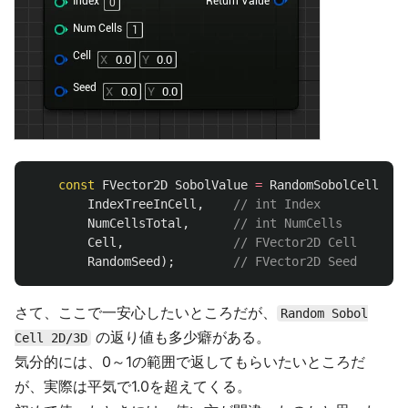
const
FVector2D
SobolValue
=
RandomSobolCell2D
(
IndexTreeInCell
,
// int Index
NumCellsTotal
,
// int NumCells
Cell
,
// FVector2D Cell
RandomSeed
);
// FVector2D Seed
さて、ここで一安心したいところだが、
Random Sobol
の返り値も多少癖がある。
Cell 2D/3D
気分的には、0～1の範囲で返してもらいたいところだ
が、実際は平気で1.0を超えてくる。