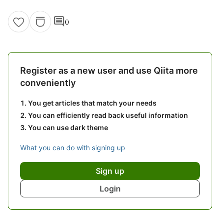
comment
0
Register as a new user and use Qiita more
conveniently
You get articles that match your needs
You can efficiently read back useful information
You can use dark theme
What you can do with signing up
Sign up
Login