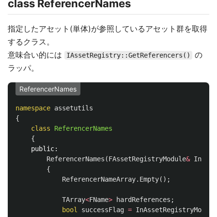
class ReferencerNames
指定したアセット(単体)が参照しているアセット群を取得
するクラス。
意味合い的には
の
IAssetRegistry::GetReferencers()
ラッパ。
ReferencerNames
namespace
assetutils
{
class
ReferencerNames
{
public:
ReferencerNames
(
FAssetRegistryModule
&
InAsse
{
ReferencerNameArray
.
Empty
();
TArray
<
FName
>
hardReferences
;
bool
successFlag
=
InAssetRegistryModule