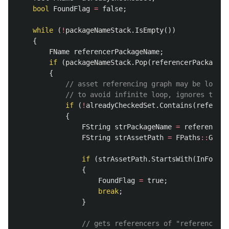
bool
FoundFlag
=
false
;
while
(
!
packageNameStack
.
IsEmpty
())
{
FName
referencerPackageName
;
if
(
packageNameStack
.
Pop
(
referencerPackageNa
{
// asset referencing graph may be loopin
// to avoid infinite loop, ignores the r
if
(
!
alreadyCheckedSet
.
Contains
(
referenc
{
FString
strPackageName
=
referencerP
FString
strAssetPath
=
FPaths
::
GetPa
if
(
strAssetPath
.
StartsWith
(
InFolder
{
FoundFlag
=
true
;
break
;
}
// gets referencers of "referencerPa