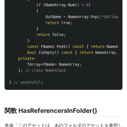
if
(
NameArray
.
Num
()
>
0
)
{
OutName
=
NameArray
.
Pop
(
/*bAllowShri
return
true
;
}
return
false
;
}
const
FName
&
Peek
()
const
{
return
NameArray
bool
IsEmpty
()
const
{
return
NameArray
.
Num
(
private
:
TArray
<
FName
>
NameArray
;
};
// class NameStack
}
// assetutils
関数 HasReferencersInFolder()
本体「このアセットは、あのフォルダのアセットを参照し