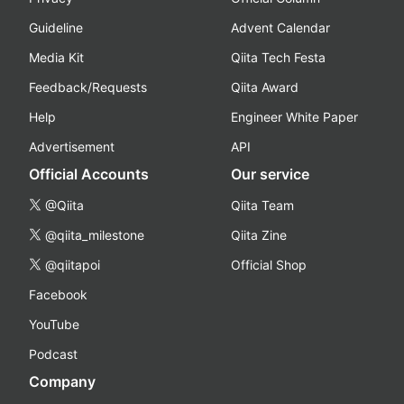
Guideline
Advent Calendar
Media Kit
Qiita Tech Festa
Feedback/Requests
Qiita Award
Help
Engineer White Paper
Advertisement
API
Official Accounts
Our service
@Qiita
Qiita Team
@qiita_milestone
Qiita Zine
@qiitapoi
Official Shop
Facebook
YouTube
Podcast
Company