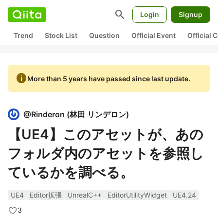
search
Login
Signup
Trend
Stock List
Question
Official Event
Official
info
More than 5 years have passed since last update.
@
Rinderon
(
林田 リンデロン
)
【UE4】このアセットが、あの
フォルダ内のアセットを参照し
ているかを調べる。
UE4
Editor拡張
UnrealC++
EditorUtilityWidget
UE4.24
3