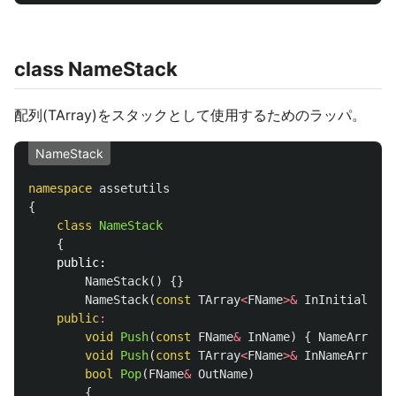
class NameStack
配列(TArray)をスタックとして使用するためのラッパ。
NameStack
namespace
assetutils
{
class
NameStack
{
public:
NameStack
()
{}
NameStack
(
const
TArray
<
FName
>&
InInitialName
public
:
void
Push
(
const
FName
&
InName
)
{
NameArray
.
P
void
Push
(
const
TArray
<
FName
>&
InNameArray
)
bool
Pop
(
FName
&
OutName
)
{