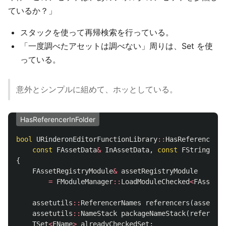
ているか？」
スタックを使って再帰検索を行っている。
「一度調べたアセットは調べない」周りは、Set を使
っている。
意外とシンプルに組めて、ホッとしている。
HasReferencerInFolder
bool
URinderonEditorFunctionLibrary
::
HasReferencers
const
FAssetData
&
InAssetData
,
const
FString
&
In
{
FAssetRegistryModule
&
assetRegistryModule
=
FModuleManager
::
LoadModuleChecked
<
FAssetRe
assetutils
::
ReferencerNames
referencers
(
assetReg
assetutils
::
NameStack
packageNameStack
(
reference
TSet
<
FName
>
alreadyCheckedSet
;