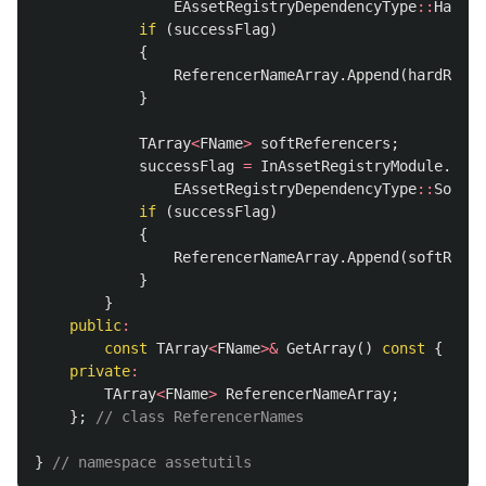
EAssetRegistryDependencyType
::
Hard
);
if
(
successFlag
)
{
ReferencerNameArray
.
Append
(
hardRefer
}
TArray
<
FName
>
softReferencers
;
successFlag
=
InAssetRegistryModule
.
Get
(
EAssetRegistryDependencyType
::
Soft
);
if
(
successFlag
)
{
ReferencerNameArray
.
Append
(
softRefer
}
}
public
:
const
TArray
<
FName
>&
GetArray
()
const
{
retu
private
:
TArray
<
FName
>
ReferencerNameArray
;
};
// class ReferencerNames
}
// namespace assetutils