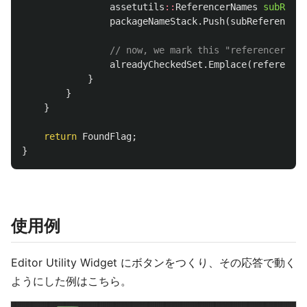
assetutils
::
ReferencerNames
subRefer
packageNameStack
.
Push
(
subReferencers
// now, we mark this "referencerPack
alreadyCheckedSet
.
Emplace
(
referencer
}
}
}
return
FoundFlag
;
}
使用例
Editor Utility Widget にボタンをつくり、その応答で動く
ようにした例はこちら。