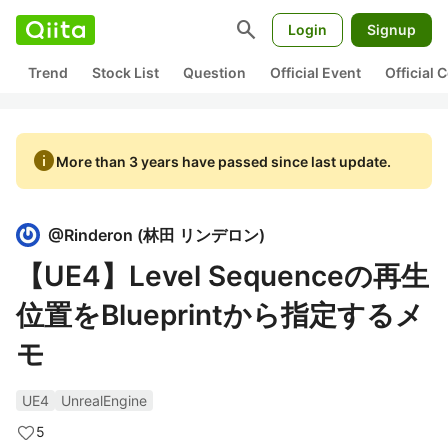
search
Login
Signup
Trend
Stock List
Question
Official Event
Official
info
More than 3 years have passed since last update.
@
Rinderon
(
林田 リンデロン
)
【UE4】Level Sequenceの再生
位置をBlueprintから指定するメ
モ
UE4
UnrealEngine
5