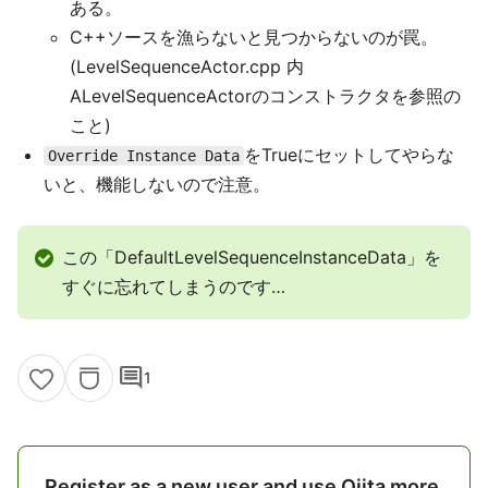
ある。
C++ソースを漁らないと見つからないのが罠。
(LevelSequenceActor.cpp 内
ALevelSequenceActorのコンストラクタを参照の
こと)
をTrueにセットしてやらな
Override Instance Data
いと、機能しないので注意。
この「DefaultLevelSequenceInstanceData」を
すぐに忘れてしまうのです…
comment
1
Register as a new user and use Qiita more