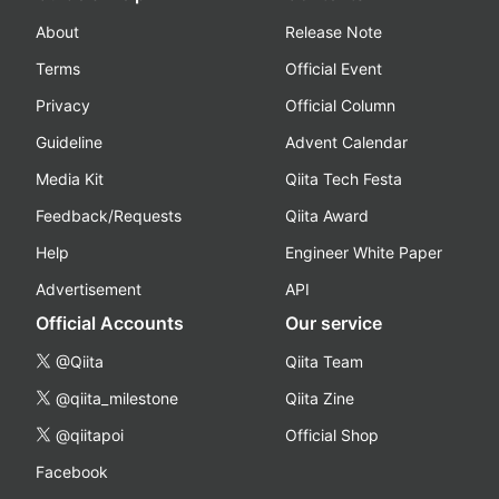
About
Release Note
Terms
Official Event
Privacy
Official Column
Guideline
Advent Calendar
Media Kit
Qiita Tech Festa
Feedback/Requests
Qiita Award
Help
Engineer White Paper
Advertisement
API
Official Accounts
Our service
@Qiita
Qiita Team
@qiita_milestone
Qiita Zine
@qiitapoi
Official Shop
Facebook