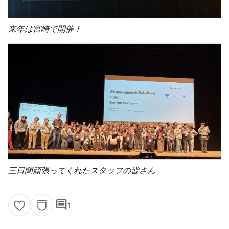
来年は宮崎で開催！
三日間頑張ってくれたスタッフの皆さん
comment
1