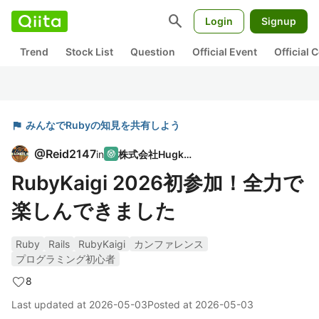
search
Login
Signup
Trend
Stock List
Question
Official Event
Official
flag
みんなでRubyの知見を共有しよう
@
Reid2147
in
株式会社Hugkun
RubyKaigi 2026初参加！全力で
楽しんできました
Ruby
Rails
RubyKaigi
カンファレンス
プログラミング初心者
8
Last updated at
2026-05-03
Posted at
2026-05-03