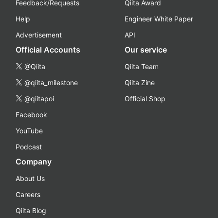
Feedback/Requests
Qiita Award
Help
Engineer White Paper
Advertisement
API
Official Accounts
Our service
@Qiita
Qiita Team
@qiita_milestone
Qiita Zine
@qiitapoi
Official Shop
Facebook
YouTube
Podcast
Company
About Us
Careers
Qiita Blog