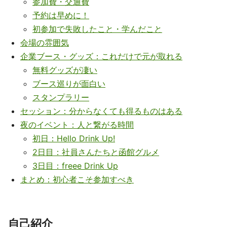
参加費・交通費
予約は早めに！
初参加で失敗したこと・学んだこと
会場の雰囲気
企業ブース・グッズ：これだけで元が取れる
無料グッズが凄い
ブース巡りが面白い
スタンプラリー
セッション：分からなくても得るものはある
夜のイベント：人と繋がる時間
初日：Hello Drink Up!
2日目：社員さんたちと函館グルメ
3日目：freee Drink Up
まとめ：初心者こそ参加すべき
自己紹介