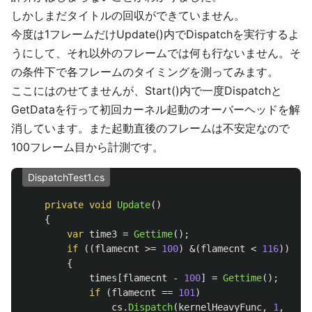
しかしまだタイトルの回収ができていません。
今度は1フレームだけUpdate()内でDispatchを実行するよ
うにして、それ以外のフレームでは何も行ないません。そ
の条件下で各フレームのタイミングを測ってみます。
ここにはのせてませんが、Start()内で一度Dispatchと
GetDataを行って初回カーネル起動のオーバーヘッドを解
消しています。また起動直後のフレームは不安定なので
100フレーム目から計測です。
DispatchTest1.cs
private
void
Update
()
{
var
time3
=
Gettime
();
if
((
flamecnt
>=
100
)
&(
flamecnt
<
116
))
{
times
[
flamecnt
-
100
]
=
Gettime
();
if
(
flamecnt
==
101
)
cs
.
Dispatch
(
kernelHeavyFunc
,
1
,
heig