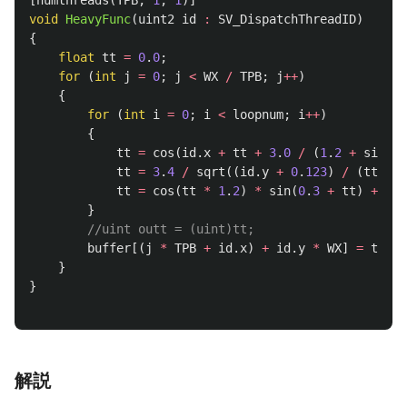
[
numthreads
(
TPB
,
1
,
1
)]
void
HeavyFunc
(
uint2
id
:
SV_DispatchThreadID
)
{
float
tt
=
0
.
0
;
for
(
int
j
=
0
;
j
<
WX
/
TPB
;
j
++
)
{
for
(
int
i
=
0
;
i
<
loopnum
;
i
++
)
{
tt
=
cos
(
id
.
x
+
tt
+
3
.
0
/
(
1
.
2
+
sin
(
0
.
tt
=
3
.
4
/
sqrt
((
id
.
y
+
0
.
123
)
/
(
tt
+
2
tt
=
cos
(
tt
*
1
.
2
)
*
sin
(
0
.
3
+
tt
)
+
exp
}
//uint outt = (uint)tt;
buffer
[(
j
*
TPB
+
id
.
x
)
+
id
.
y
*
WX
]
=
tt
;
}
}
解説