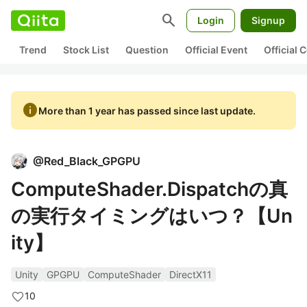
search
Login
Signup
Trend
Stock List
Question
Official Event
Official
info
More than 1 year has passed since last update.
@
Red_Black_GPGPU
ComputeShader.Dispatchの真
の実行タイミングはいつ？【Un
ity】
Unity
GPGPU
ComputeShader
DirectX11
10