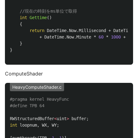
//現在の時刻をms単位で取得
int
Gettime
()
{
return
DateTime
.
Now
.
Millisecond
+
DateTime
.
N
+
DateTime
.
Now
.
Minute
*
60
*
1000
+
Date
}
}
ComputeShader
HeavyComputeShader.c
#pragma kernel HeavyFunc

RWStructuredBuffer
<
uint
>
buffer
;
int
loopnum
,
WX
,
WY
;