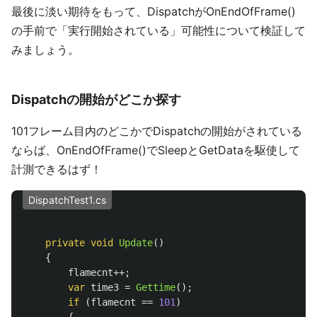
最後に淡い期待をもって、DispatchがOnEndOfFrame()
の手前で「実行開始されている」可能性について検証して
みましょう。
Dispatchの開始がどこか探す
101フレーム目内のどこかでDispatchの開始がされている
ならば、OnEndOfFrame()でSleepとGetDataを駆使して
計測できるはず！
DispatchTest1.cs
private
void
Update
()
{
flamecnt
++;
var
time3
=
Gettime
();
if
(
flamecnt
==
101
)