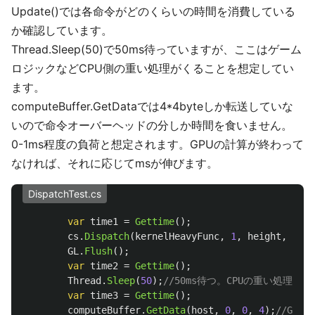
Update()では各命令がどのくらいの時間を消費している
か確認しています。
Thread.Sleep(50)で50ms待っていますが、ここはゲーム
ロジックなどCPU側の重い処理がくることを想定してい
ます。
computeBuffer.GetDataでは4*4byteしか転送していな
いので命令オーバーヘッドの分しか時間を食いません。
0-1ms程度の負荷と想定されます。GPUの計算が終わって
なければ、それに応じてmsが伸びます。
DispatchTest.cs
var
time1
=
Gettime
();
cs
.
Dispatch
(
kernelHeavyFunc
,
1
,
height
,
1
);
GL
.
Flush
();
var
time2
=
Gettime
();
Thread
.
Sleep
(
50
);
//50ms待つ。CPUの重い処理を想
var
time3
=
Gettime
();
computeBuffer
.
GetData
(
host
,
0
,
0
,
4
);
//GP