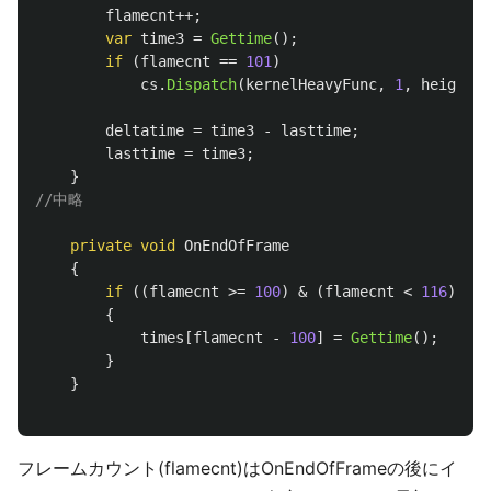
flamecnt
++;
var
time3
=
Gettime
();
if
(
flamecnt
==
101
)
cs
.
Dispatch
(
kernelHeavyFunc
,
1
,
height
,
deltatime
=
time3
-
lasttime
;
lasttime
=
time3
;
}
//中略
private
void
OnEndOfFrame
{
if
((
flamecnt
>=
100
)
&
(
flamecnt
<
116
))
{
times
[
flamecnt
-
100
]
=
Gettime
();
}
}
フレームカウント(flamecnt)はOnEndOfFrameの後にイ