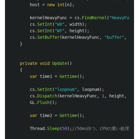
host
=
new
int
[
n
];
kernelHeavyFunc
=
cs
.
FindKernel
(
"HeavyFunc"
)
cs
.
SetInt
(
"WX"
,
width
);
cs
.
SetInt
(
"WY"
,
height
);
cs
.
SetBuffer
(
kernelHeavyFunc
,
"buffer"
,
comp
}
private
void
Update
()
{
var
time1
=
Gettime
();
cs
.
SetInt
(
"loopnum"
,
loopnum
);
cs
.
Dispatch
(
kernelHeavyFunc
,
1
,
height
,
1
);
GL
.
Flush
();
var
time2
=
Gettime
();
Thread
.
Sleep
(
50
);
//50ms待つ。CPUの重い処理を想