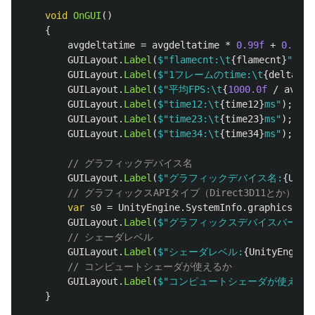
void
OnGUI
()
{
avgdeltatime
=
avgdeltatime
*
0.99f
+
0.01f
GUILayout
.
Label
(
$"flamecnt:\t
{
flamecnt
}
"
);
GUILayout
.
Label
(
$"1フレームのtime:\t
{
deltatim
GUILayout
.
Label
(
$"平均FPS:\t
{
1000.0f
/
avgde
GUILayout
.
Label
(
$"time12:\t
{
time12
}
ms"
);
GUILayout
.
Label
(
$"time23:\t
{
time23
}
ms"
);
GUILayout
.
Label
(
$"time34:\t
{
time34
}
ms"
);
// グラフィックデバイス名
GUILayout
.
Label
(
$"グラフィックデバイス名:
{
Unit
// グラフィックスAPIタイプ（Direct3D11とか）
var
s0
=
UnityEngine
.
SystemInfo
.
graphicsDevi
GUILayout
.
Label
(
$"グラフィックスデバイスバージョ
// シェーダレベル
GUILayout
.
Label
(
$"シェーダレベル:
{
UnityEngine
// コンピュートシェーダが使えるか
GUILayout
.
Label
(
$"コンピュートシェーダが使えるか
}