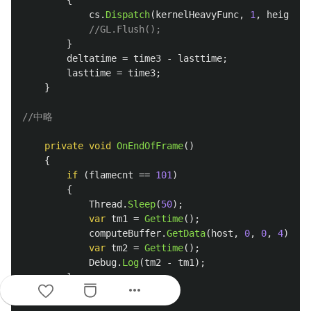
{
cs
.
Dispatch
(
kernelHeavyFunc
,
1
,
height
,
//GL.Flush();
}
deltatime
=
time3
-
lasttime
;
lasttime
=
time3
;
}
//中略
private
void
OnEndOfFrame
()
{
if
(
flamecnt
==
101
)
{
Thread
.
Sleep
(
50
);
var
tm1
=
Gettime
();
computeBuffer
.
GetData
(
host
,
0
,
0
,
4
);
var
tm2
=
Gettime
();
Debug
.
Log
(
tm2
-
tm1
);
}
more_horiz
}