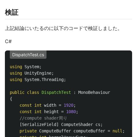
検証
上記結論にいたるのに以下のコードで検証しました。
C#
DispatchTest.cs
using
System
;
using
UnityEngine
;
using
System.Threading
;
public
class
DispatchTest
:
MonoBehaviour
{
const
int
width
=
1920
;
const
int
height
=
1080
;
//compute shader周り
[
SerializeField
]
ComputeShader
cs
;
private
ComputeBuffer
computeBuffer
=
null
;