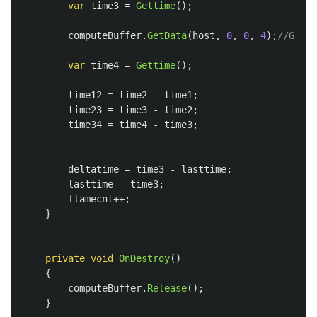
var
time3
=
Gettime
();
computeBuffer
.
GetData
(
host
,
0
,
0
,
4
);
//GP
var
time4
=
Gettime
();
time12
=
time2
-
time1
;
time23
=
time3
-
time2
;
time34
=
time4
-
time3
;
deltatime
=
time3
-
lasttime
;
lasttime
=
time3
;
flamecnt
++;
}
private
void
OnDestroy
()
{
computeBuffer
.
Release
();
}