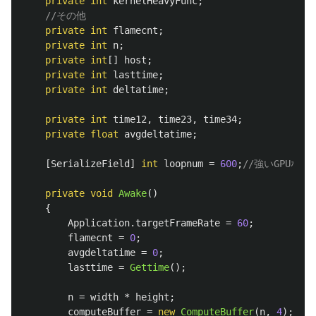
private
int
kernelHeavyFunc
;
//その他
private
int
flamecnt
;
private
int
n
;
private
int
[]
host
;
private
int
lasttime
;
private
int
deltatime
;
private
int
time12
,
time23
,
time34
;
private
float
avgdeltatime
;
[
SerializeField
]
int
loopnum
=
600
;
//強いGPUな
private
void
Awake
()
{
Application
.
targetFrameRate
=
60
;
flamecnt
=
0
;
avgdeltatime
=
0
;
lasttime
=
Gettime
();
n
=
width
*
height
;
computeBuffer
=
new
ComputeBuffer
(
n
,
4
);