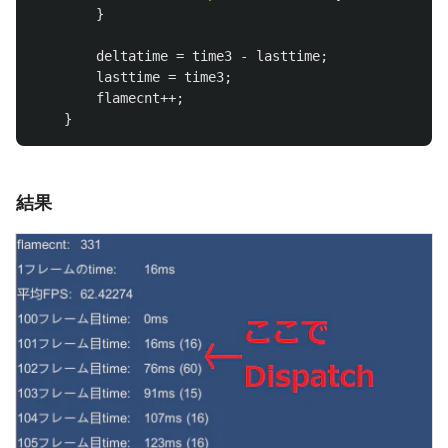
}
deltatime
=
time3
-
lasttime
;
lasttime
=
time3
;
flamecnt
++;
}
結果