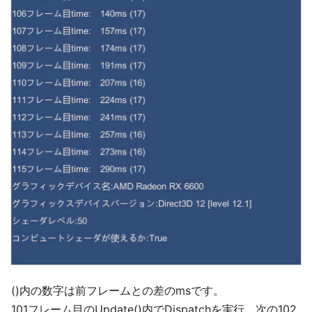
()内の数字は前フレームとの差のmsです。
101フレーム目のUpdate()内でDispatchを実行、次の102