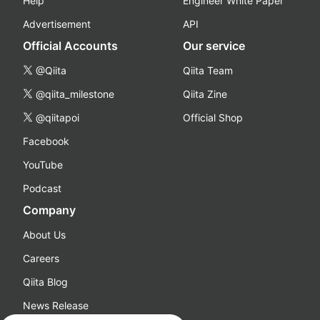
Help
Engineer White Paper
Advertisement
API
Official Accounts
Our service
@Qiita
Qiita Team
@qiita_milestone
Qiita Zine
@qiitapoi
Official Shop
Facebook
YouTube
Podcast
Company
About Us
Careers
Qiita Blog
News Release